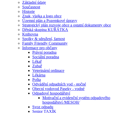
Základní údaje
Současnost
Historie
Znak, vlajka a logo obce
Územní plán a Pozemkové úpravy
Strategický plán rozvoje obce a ostatní dokumenty obce
Dětská skupina KUŘÁTKA
Knihovna
Spolky & sdružení, farnost
Family Friendly Community
Informace pro občany
Právní poradna
Sociální poradna
Lékař
Zubař
Veterinární ordinace
Lékárna
Pošta
Odvádění odpadních vod - stočné
Obecní vodovod Paseky - vodné
Odpadové hospodářství
Motivační a evidenční systém odpadového
hospodářství ⁄MESOH⁄
Svoz odpadu
Senior TAXÍK