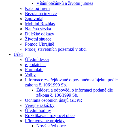
Vítání občánků a životní jubilea
Katalog firem
Bezplatná inzerce
Zpravodaj
Mobilní Rozhlas
Naučná stezka
Důležité odkazy
Životní situace
Pomoc Ukrajině
Prodej stavebních pozemků v obci
Úřad
Úřední deska
e-podatelna
Formuláře
Volby
Informace zveřejňované o povinném subjektu podle
zákona č. 106⁄1999 Sb.
Žádosti a odpovědi o informaci podané dle
zákona č. 106⁄1999 Sb.
Ochrana osobních údajů GDPR
Veřejné zakázky
Úřední hodiny
Rozklikávací rozpočet obce
Připravované projekty
Nový střed obce