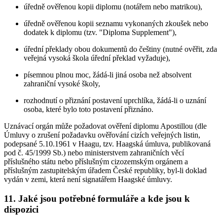
úředně ověřenou kopii diplomu (notářem nebo matrikou),
úředně ověřenou kopii seznamu vykonaných zkoušek nebo
dodatek k diplomu (tzv. "Diploma Supplement"),
úřední překlady obou dokumentů do češtiny (nutné ověřit, zda
veřejná vysoká škola úřední překlad vyžaduje),
písemnou plnou moc, žádá-li jiná osoba než absolvent
zahraniční vysoké školy,
rozhodnutí o přiznání postavení uprchlíka, žádá-li o uznání
osoba, které bylo toto postavení přiznáno.
Uznávací orgán může požadovat ověření diplomu Apostillou (dle
Úmluvy o zrušení požadavku ověřování cizích veřejných listin,
podepsané 5.10.1961 v Haagu, tzv. Haagská úmluva, publikovaná
pod č. 45/1999 Sb.) nebo ministerstvem zahraničních věcí
příslušného státu nebo příslušným cizozemským orgánem a
příslušným zastupitelským úřadem České republiky, byl-li doklad
vydán v zemi, která není signatářem Haagské úmluvy.
11. Jaké jsou potřebné formuláře a kde jsou k
dispozici