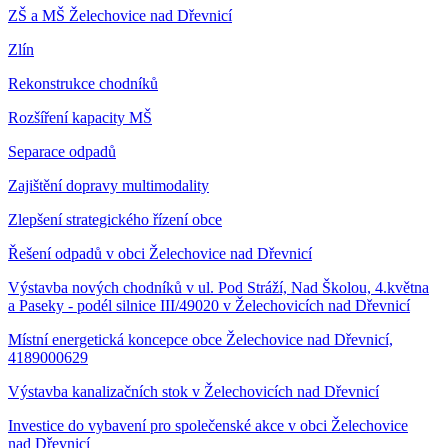
ZŠ a MŠ Želechovice nad Dřevnicí
Zlín
Rekonstrukce chodníků
Rozšíření kapacity MŠ
Separace odpadů
Zajištění dopravy multimodality
Zlepšení strategického řízení obce
Řešení odpadů v obci Želechovice nad Dřevnicí
Výstavba nových chodníků v ul. Pod Stráží, Nad Školou, 4.května
a Paseky - podél silnice III/49020 v Želechovicích nad Dřevnicí
Místní energetická koncepce obce Želechovice nad Dřevnicí,
4189000629
Výstavba kanalizačních stok v Želechovicích nad Dřevnicí
Investice do vybavení pro společenské akce v obci Želechovice
nad Dřevnicí