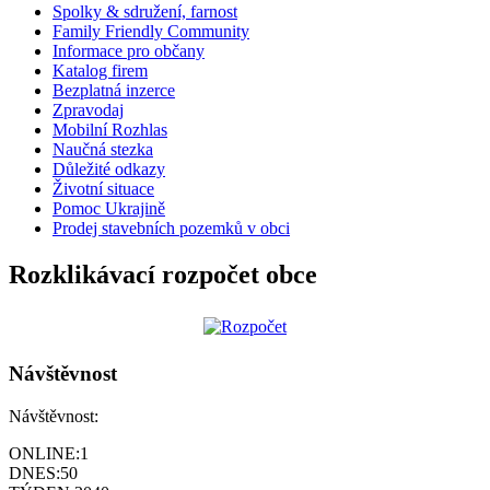
Spolky & sdružení, farnost
Family Friendly Community
Informace pro občany
Katalog firem
Bezplatná inzerce
Zpravodaj
Mobilní Rozhlas
Naučná stezka
Důležité odkazy
Životní situace
Pomoc Ukrajině
Prodej stavebních pozemků v obci
Rozklikávací rozpočet obce
Návštěvnost
Návštěvnost:
ONLINE:
1
DNES:
50