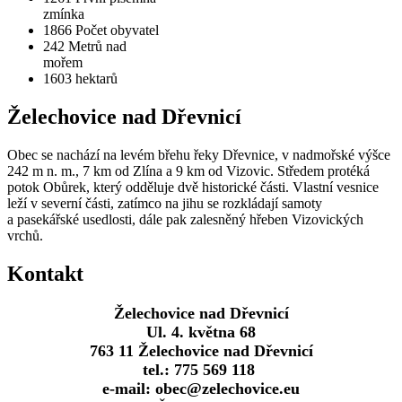
zmínka
1866
Počet obyvatel
242
Metrů nad
mořem
1603
hektarů
Želechovice nad Dřevnicí
Obec se nachází na levém břehu řeky Dřevnice, v nadmořské výšce
242 m n. m., 7 km od Zlína a 9 km od Vizovic. Středem protéká
potok Obůrek, který odděluje dvě historické části. Vlastní vesnice
leží v severní části, zatímco na jihu se rozkládají samoty
a pasekářské usedlosti, dále pak zalesněný hřeben Vizovických
vrchů.
Kontakt
Želechovice nad Dřevnicí
Ul. 4. května 68
763 11 Želechovice nad Dřevnicí
tel.: 775 569 118
e-mail: obec@zelechovice.eu