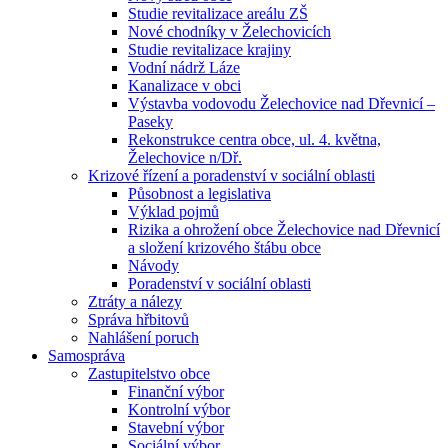
Studie revitalizace areálu ZŠ
Nové chodníky v Želechovicích
Studie revitalizace krajiny
Vodní nádrž Láze
Kanalizace v obci
Výstavba vodovodu Želechovice nad Dřevnicí –
Paseky
Rekonstrukce centra obce, ul. 4. května,
Želechovice n/Dř.
Krizové řízení a poradenství v sociální oblasti
Působnost a legislativa
Výklad pojmů
Rizika a ohrožení obce Želechovice nad Dřevnicí
a složení krizového štábu obce
Návody
Poradenství v sociální oblasti
Ztráty a nálezy
Správa hřbitovů
Nahlášení poruch
Samospráva
Zastupitelstvo obce
Finanční výbor
Kontrolní výbor
Stavební výbor
Sociální výbor