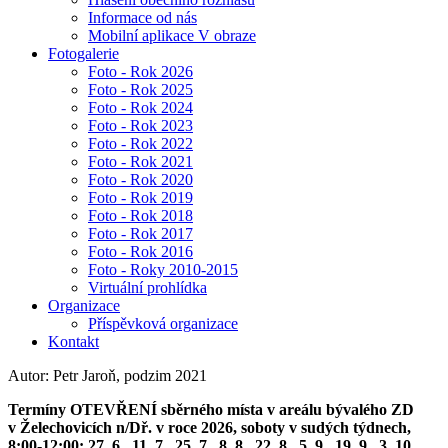
Informace od nás
Mobilní aplikace V obraze
Fotogalerie
Foto - Rok 2026
Foto - Rok 2025
Foto - Rok 2024
Foto - Rok 2023
Foto - Rok 2022
Foto - Rok 2021
Foto - Rok 2020
Foto - Rok 2019
Foto - Rok 2018
Foto - Rok 2017
Foto - Rok 2016
Foto - Roky 2010-2015
Virtuální prohlídka
Organizace
Příspěvková organizace
Kontakt
Autor: Petr Jaroň, podzim 2021
Termíny OTEVŘENÍ sběrného místa v areálu bývalého ZD
v Želechovicích n/Dř. v roce 2026, soboty v sudých týdnech,
8:00-12:00: 27. 6., 11. 7., 25. 7., 8. 8., 22. 8., 5. 9., 19. 9., 3. 10.,