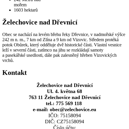
mořem
1603
hektarů
Želechovice nad Dřevnicí
Obec se nachází na levém břehu řeky Dřevnice, v nadmořské výšce
242 m n. m., 7 km od Zlína a 9 km od Vizovic. Středem protéká
potok Obůrek, který odděluje dvě historické části. Vlastní vesnice
leží v severní části, zatímco na jihu se rozkládají samoty
a pasekářské usedlosti, dále pak zalesněný hřeben Vizovických
vrchů.
Kontakt
Želechovice nad Dřevnicí
Ul. 4. května 68
763 11 Želechovice nad Dřevnicí
tel.: 775 569 118
e-mail: obec@zelechovice.eu
IČO: 75158094
DIČ: CZ75158094
Číslo účtu: