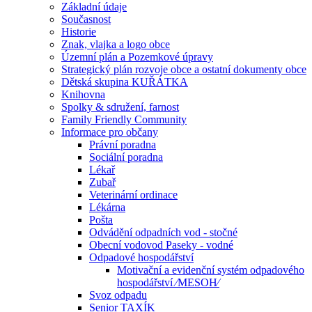
Základní údaje
Současnost
Historie
Znak, vlajka a logo obce
Územní plán a Pozemkové úpravy
Strategický plán rozvoje obce a ostatní dokumenty obce
Dětská skupina KUŘÁTKA
Knihovna
Spolky & sdružení, farnost
Family Friendly Community
Informace pro občany
Právní poradna
Sociální poradna
Lékař
Zubař
Veterinární ordinace
Lékárna
Pošta
Odvádění odpadních vod - stočné
Obecní vodovod Paseky - vodné
Odpadové hospodářství
Motivační a evidenční systém odpadového
hospodářství ⁄MESOH⁄
Svoz odpadu
Senior TAXÍK