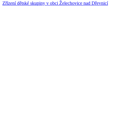
Zřízení dětské skupiny v obci Želechovice nad Dřevnicí