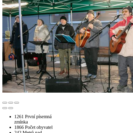
1261
První písemná
zmínka
1866
Počet obyvatel
242
Metrů nad