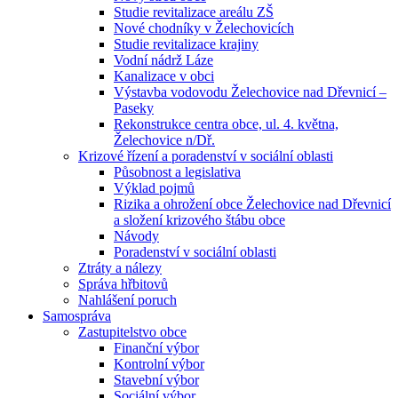
Studie revitalizace areálu ZŠ
Nové chodníky v Želechovicích
Studie revitalizace krajiny
Vodní nádrž Láze
Kanalizace v obci
Výstavba vodovodu Želechovice nad Dřevnicí –
Paseky
Rekonstrukce centra obce, ul. 4. května,
Želechovice n/Dř.
Krizové řízení a poradenství v sociální oblasti
Působnost a legislativa
Výklad pojmů
Rizika a ohrožení obce Želechovice nad Dřevnicí
a složení krizového štábu obce
Návody
Poradenství v sociální oblasti
Ztráty a nálezy
Správa hřbitovů
Nahlášení poruch
Samospráva
Zastupitelstvo obce
Finanční výbor
Kontrolní výbor
Stavební výbor
Sociální výbor