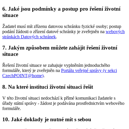
6. Jaké jsou podmínky a postup pro řešení životní
situace
Žadatel musí mít zřízenu datovou schránku fyzické osoby; postup
podání žádosti o zřízení datové schránky je zveřejněn na
webových
stránkách Datových schránek
.
7. Jakým způsobem můžete zahájit řešení životní
situace
Řešení životní situace se zahajuje vyplněním jednoduchého
formuláře, který je zveřejněn na
Portálu veřejné správy (v sekci
CzechPOINT@home)
.
8. Na které instituci životní situaci řešit
V této životní situaci nedochází k přímé komunikaci žadatele s
úřady státní správy - žádost je podávána prostřednictvím webového
formuláře.
10. Jaké doklady je nutné mít s sebou