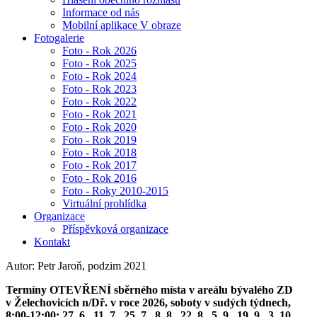
Informace od nás
Mobilní aplikace V obraze
Fotogalerie
Foto - Rok 2026
Foto - Rok 2025
Foto - Rok 2024
Foto - Rok 2023
Foto - Rok 2022
Foto - Rok 2021
Foto - Rok 2020
Foto - Rok 2019
Foto - Rok 2018
Foto - Rok 2017
Foto - Rok 2016
Foto - Roky 2010-2015
Virtuální prohlídka
Organizace
Příspěvková organizace
Kontakt
Autor: Petr Jaroň, podzim 2021
Termíny OTEVŘENÍ sběrného místa v areálu bývalého ZD
v Želechovicích n/Dř. v roce 2026, soboty v sudých týdnech,
8:00-12:00: 27. 6., 11. 7., 25. 7., 8. 8., 22. 8., 5. 9., 19. 9., 3. 10.,