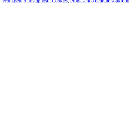
Prohlášení o přístupnosti
,
Cookies
,
Prohlášení o ochraně soukromí