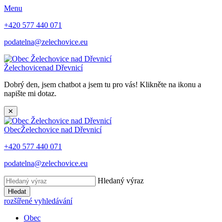
Menu
+420 577 440 071
podatelna@zelechovice.eu
Želechovice
nad Dřevnicí
Dobrý den, jsem chatbot a jsem tu pro vás! Klikněte na ikonu a
napište mi dotaz.
✕
Obec
Želechovice nad Dřevnicí
+420 577 440 071
podatelna@zelechovice.eu
Hledaný výraz
Hledat
rozšířené vyhledávání
Obec