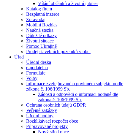
Vítání občánků a životní jubilea
Katalog firem
Bezplatná inzerce
Zpravodaj
Mobilní Rozhlas
Naučná stezka
Důležité odkazy
Životní situace
Pomoc Ukrajině
Prodej stavebních pozemků v obci
Úřad
Úřední deska
e-podatelna
Formuláře
Volby
Informace zveřejňované o povinném subjektu podle
zákona č. 106⁄1999 Sb.
Žádosti a odpovědi o informaci podané dle
zákona č. 106⁄1999 Sb.
Ochrana osobních údajů GDPR
Veřejné zakázky
Úřední hodiny
Rozklikávací rozpočet obce
Připravované projekty
Nový střed obce