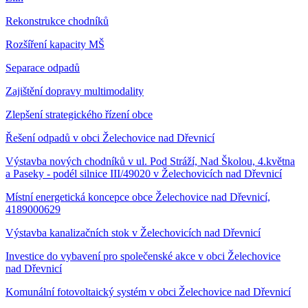
Rekonstrukce chodníků
Rozšíření kapacity MŠ
Separace odpadů
Zajištění dopravy multimodality
Zlepšení strategického řízení obce
Řešení odpadů v obci Želechovice nad Dřevnicí
Výstavba nových chodníků v ul. Pod Stráží, Nad Školou, 4.května
a Paseky - podél silnice III/49020 v Želechovicích nad Dřevnicí
Místní energetická koncepce obce Želechovice nad Dřevnicí,
4189000629
Výstavba kanalizačních stok v Želechovicích nad Dřevnicí
Investice do vybavení pro společenské akce v obci Želechovice
nad Dřevnicí
Komunální fotovoltaický systém v obci Želechovice nad Dřevnicí