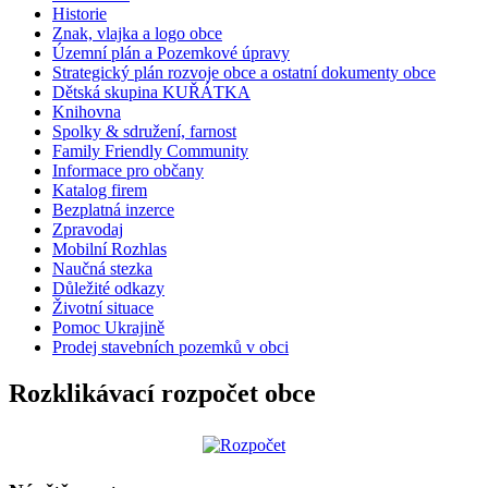
Historie
Znak, vlajka a logo obce
Územní plán a Pozemkové úpravy
Strategický plán rozvoje obce a ostatní dokumenty obce
Dětská skupina KUŘÁTKA
Knihovna
Spolky & sdružení, farnost
Family Friendly Community
Informace pro občany
Katalog firem
Bezplatná inzerce
Zpravodaj
Mobilní Rozhlas
Naučná stezka
Důležité odkazy
Životní situace
Pomoc Ukrajině
Prodej stavebních pozemků v obci
Rozklikávací rozpočet obce