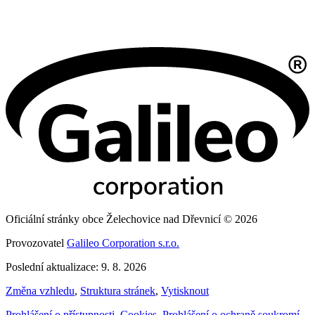
Oficiální stránky obce Želechovice nad Dřevnicí © 2026
Provozovatel
Galileo Corporation s.r.o.
Poslední aktualizace: 9. 8. 2026
Změna vzhledu
,
Struktura stránek
,
Vytisknout
Prohlášení o přístupnosti
,
Cookies
,
Prohlášení o ochraně soukromí