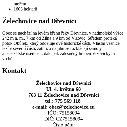
mořem
1603
hektarů
Želechovice nad Dřevnicí
Obec se nachází na levém břehu řeky Dřevnice, v nadmořské výšce
242 m n. m., 7 km od Zlína a 9 km od Vizovic. Středem protéká
potok Obůrek, který odděluje dvě historické části. Vlastní vesnice
leží v severní části, zatímco na jihu se rozkládají samoty
a pasekářské usedlosti, dále pak zalesněný hřeben Vizovických
vrchů.
Kontakt
Želechovice nad Dřevnicí
Ul. 4. května 68
763 11 Želechovice nad Dřevnicí
tel.: 775 569 118
e-mail: obec@zelechovice.eu
IČO: 75158094
DIČ: CZ75158094
Číslo účtu: