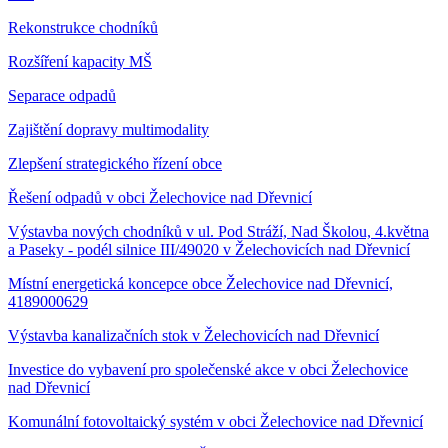
Rekonstrukce chodníků
Rozšíření kapacity MŠ
Separace odpadů
Zajištění dopravy multimodality
Zlepšení strategického řízení obce
Řešení odpadů v obci Želechovice nad Dřevnicí
Výstavba nových chodníků v ul. Pod Stráží, Nad Školou, 4.května
a Paseky - podél silnice III/49020 v Želechovicích nad Dřevnicí
Místní energetická koncepce obce Želechovice nad Dřevnicí,
4189000629
Výstavba kanalizačních stok v Želechovicích nad Dřevnicí
Investice do vybavení pro společenské akce v obci Želechovice
nad Dřevnicí
Komunální fotovoltaický systém v obci Želechovice nad Dřevnicí