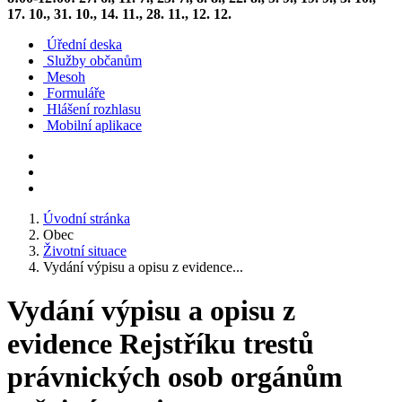
17. 10., 31. 10., 14. 11., 28. 11., 12. 12.
Úřední deska
Služby občanům
Mesoh
Formuláře
Hlášení rozhlasu
Mobilní aplikace
Úvodní stránka
Obec
Životní situace
Vydání výpisu a opisu z evidence...
Vydání výpisu a opisu z
evidence Rejstříku trestů
právnických osob orgánům