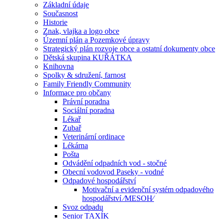
Základní údaje
Současnost
Historie
Znak, vlajka a logo obce
Územní plán a Pozemkové úpravy
Strategický plán rozvoje obce a ostatní dokumenty obce
Dětská skupina KUŘÁTKA
Knihovna
Spolky & sdružení, farnost
Family Friendly Community
Informace pro občany
Právní poradna
Sociální poradna
Lékař
Zubař
Veterinární ordinace
Lékárna
Pošta
Odvádění odpadních vod - stočné
Obecní vodovod Paseky - vodné
Odpadové hospodářství
Motivační a evidenční systém odpadového
hospodářství ⁄MESOH⁄
Svoz odpadu
Senior TAXÍK