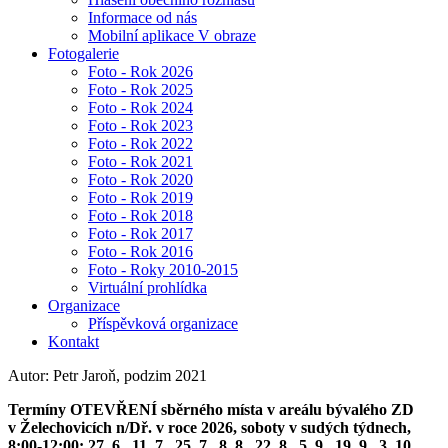
Informace od nás
Mobilní aplikace V obraze
Fotogalerie
Foto - Rok 2026
Foto - Rok 2025
Foto - Rok 2024
Foto - Rok 2023
Foto - Rok 2022
Foto - Rok 2021
Foto - Rok 2020
Foto - Rok 2019
Foto - Rok 2018
Foto - Rok 2017
Foto - Rok 2016
Foto - Roky 2010-2015
Virtuální prohlídka
Organizace
Příspěvková organizace
Kontakt
Autor: Petr Jaroň, podzim 2021
Termíny OTEVŘENÍ sběrného místa v areálu bývalého ZD
v Želechovicích n/Dř. v roce 2026, soboty v sudých týdnech,
8:00-12:00: 27. 6., 11. 7., 25. 7., 8. 8., 22. 8., 5. 9., 19. 9., 3. 10.,