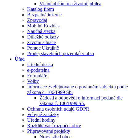
Vítání občánků a životní jubilea
Katalog firem
Bezplatná inzerce
Zpravodaj
Mobilní Rozhlas
Naučná stezka
Důležité odkazy
Životní situace
Pomoc Ukrajině
Prodej stavebních pozemků v obci
Úřad
Úřední deska
e-podatelna
Formuláře
Volby
Informace zveřejňované o povinném subjektu podle
zákona č. 106⁄1999 Sb.
Žádosti a odpovědi o informaci podané dle
zákona č. 106⁄1999 Sb.
Ochrana osobních údajů GDPR
Veřejné zakázky
Úřední hodiny
Rozklikávací rozpočet obce
Připravované projekty
Nový střed obce