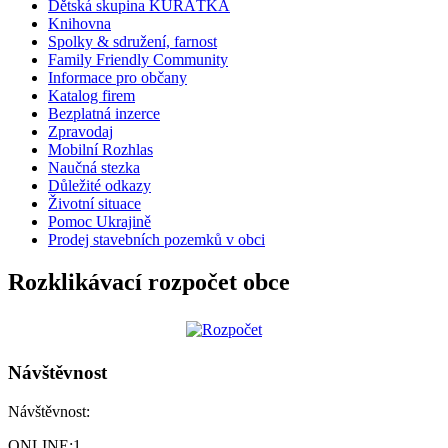
Dětská skupina KUŘÁTKA
Knihovna
Spolky & sdružení, farnost
Family Friendly Community
Informace pro občany
Katalog firem
Bezplatná inzerce
Zpravodaj
Mobilní Rozhlas
Naučná stezka
Důležité odkazy
Životní situace
Pomoc Ukrajině
Prodej stavebních pozemků v obci
Rozklikávací rozpočet obce
Návštěvnost
Návštěvnost:
ONLINE:
1