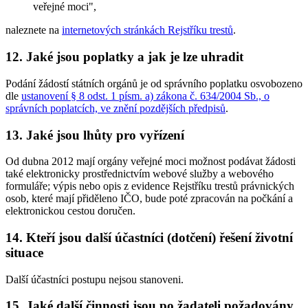
veřejné moci",
naleznete na
internetových stránkách Rejstříku trestů
.
12. Jaké jsou poplatky a jak je lze uhradit
Podání žádostí státních orgánů je od správního poplatku osvobozeno
dle
ustanovení § 8 odst. 1 písm. a) zákona č. 634/2004 Sb., o
správních poplatcích, ve znění pozdějších předpisů
.
13. Jaké jsou lhůty pro vyřízení
Od dubna 2012 mají orgány veřejné moci možnost podávat žádosti
také elektronicky prostřednictvím webové služby a webového
formuláře; výpis nebo opis z evidence Rejstříku trestů právnických
osob, které mají přiděleno IČO, bude poté zpracován na počkání a
elektronickou cestou doručen.
14. Kteří jsou další účastníci (dotčení) řešení životní
situace
Další účastníci postupu nejsou stanoveni.
15. Jaké další činnosti jsou po žadateli požadovány