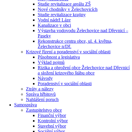
Studie revitalizace areálu ZŠ
Nové chodníky v Želechovicích
Studie revitalizace krajiny
Vodní nádrž Láze
Kanalizace v obci
Výstavba vodovodu Želechovice nad Dřevnicí –
Paseky
Rekonstrukce centra obce, ul. 4. května,
Želechovice n/Dř.
Krizové řízení a poradenství v sociální oblasti
Působnost a legislativa
Výklad pojmů
Rizika a ohrožení obce Želechovice nad Dřevnicí
a složení krizového štábu obce
Návody
Poradenství v sociální oblasti
Ztráty a nálezy
Správa hřbitovů
Nahlášení poruch
Samospráva
Zastupitelstvo obce
Finanční výbor
Kontrolní výbor
Stavební výbor
Sociální výbor