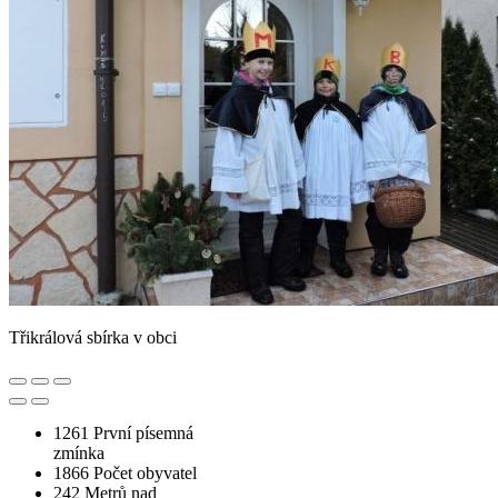
Třikrálová sbírka v obci
1261
První písemná
zmínka
1866
Počet obyvatel
242
Metrů nad