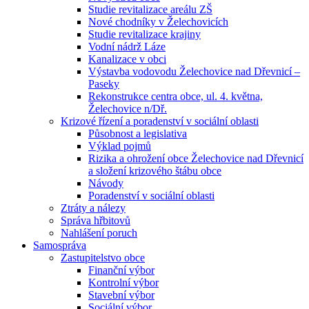
Studie revitalizace areálu ZŠ
Nové chodníky v Želechovicích
Studie revitalizace krajiny
Vodní nádrž Láze
Kanalizace v obci
Výstavba vodovodu Želechovice nad Dřevnicí –
Paseky
Rekonstrukce centra obce, ul. 4. května,
Želechovice n/Dř.
Krizové řízení a poradenství v sociální oblasti
Působnost a legislativa
Výklad pojmů
Rizika a ohrožení obce Želechovice nad Dřevnicí
a složení krizového štábu obce
Návody
Poradenství v sociální oblasti
Ztráty a nálezy
Správa hřbitovů
Nahlášení poruch
Samospráva
Zastupitelstvo obce
Finanční výbor
Kontrolní výbor
Stavební výbor
Sociální výbor