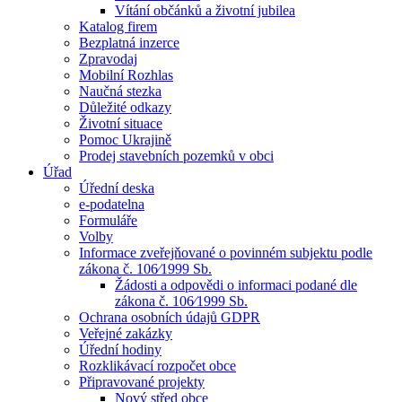
Vítání občánků a životní jubilea
Katalog firem
Bezplatná inzerce
Zpravodaj
Mobilní Rozhlas
Naučná stezka
Důležité odkazy
Životní situace
Pomoc Ukrajině
Prodej stavebních pozemků v obci
Úřad
Úřední deska
e-podatelna
Formuláře
Volby
Informace zveřejňované o povinném subjektu podle
zákona č. 106⁄1999 Sb.
Žádosti a odpovědi o informaci podané dle
zákona č. 106⁄1999 Sb.
Ochrana osobních údajů GDPR
Veřejné zakázky
Úřední hodiny
Rozklikávací rozpočet obce
Připravované projekty
Nový střed obce