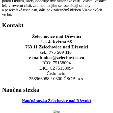
potok Obůrek, který odděluje dvě historické části. Vlastní vesnice
leží v severní části, zatímco na jihu se rozkládají samoty
a pasekářské usedlosti, dále pak zalesněný hřeben Vizovických
vrchů.
Kontakt
Želechovice nad Dřevnicí
Ul. 4. května 68
763 11 Želechovice nad Dřevnicí
tel.: 775 569 118
e-mail: obec@zelechovice.eu
IČO: 75158094
DIČ: CZ75158094
Číslo účtu:
258966988 / 0300 ČSOB, a.s.
Naučná stezka
Naučná stezka Želechovice nad Dřevnicí