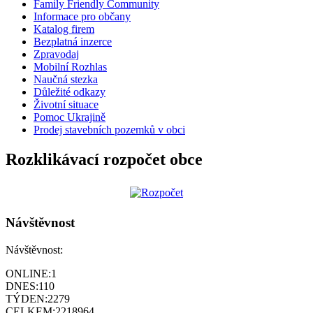
Family Friendly Community
Informace pro občany
Katalog firem
Bezplatná inzerce
Zpravodaj
Mobilní Rozhlas
Naučná stezka
Důležité odkazy
Životní situace
Pomoc Ukrajině
Prodej stavebních pozemků v obci
Rozklikávací rozpočet obce
Návštěvnost
Návštěvnost:
ONLINE:
1
DNES:
110
TÝDEN:
2279
CELKEM:
2218964