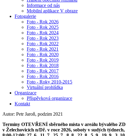
Informace od nás
Mobilní aplikace V obraze
Fotogalerie
Foto - Rok 2026
Foto - Rok 2025
Foto - Rok 2024
Foto - Rok 2023
Foto - Rok 2022
Foto - Rok 2021
Foto - Rok 2020
Foto - Rok 2019
Foto - Rok 2018
Foto - Rok 2017
Foto - Rok 2016
Foto - Roky 2010-2015
Virtuální prohlídka
Organizace
Příspěvková organizace
Kontakt
Autor: Petr Jaroň, podzim 2021
Termíny OTEVŘENÍ sběrného místa v areálu bývalého ZD
v Želechovicích n/Dř. v roce 2026, soboty v sudých týdnech,
8:00-12:00: 27. 6., 11. 7., 25. 7., 8. 8., 22. 8., 5. 9., 19. 9., 3. 10.,