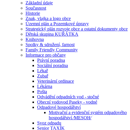
Základní údaje
Současnost
Historie
Znak, vlajka a logo obce
Územní plán a Pozemkové úpravy
Strategický plán rozvoje obce a ostatní dokumenty obce
Dětská skupina KUŘÁTKA
Knihovna
Spolky & sdružení, farnost
Family Friendly Community
Informace pro občany
Právní poradna
Sociální poradna
Lékař
Zubař
Veterinární ordinace
Lékárna
Pošta
Odvádění odpadních vod - stočné
Obecní vodovod Paseky - vodné
Odpadové hospodářství
Motivační a evidenční systém odpadového
hospodářství ⁄MESOH⁄
Svoz odpadu
Senior TAXÍK