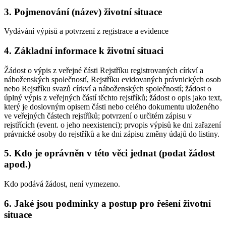
3. Pojmenování (název) životní situace
Vydávání výpisů a potvrzení z registrace a evidence
4. Základní informace k životní situaci
Žádost o výpis z veřejné části Rejstříku registrovaných církví a
náboženských společností, Rejstříku evidovaných právnických osob
nebo Rejstříku svazů církví a náboženských společností; žádost o
úplný výpis z veřejných částí těchto rejstříků; žádost o opis jako text,
který je doslovným opisem části nebo celého dokumentu uloženého
ve veřejných částech rejstříků; potvrzení o určitém zápisu v
rejstřících (event. o jeho neexistenci); prvopis výpisů ke dni zařazení
právnické osoby do rejstříků a ke dni zápisu změny údajů do listiny.
5. Kdo je oprávněn v této věci jednat (podat žádost
apod.)
Kdo podává žádost, není vymezeno.
6. Jaké jsou podmínky a postup pro řešení životní
situace