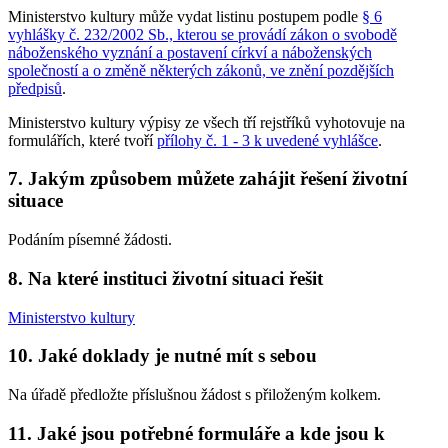
Ministerstvo kultury může vydat listinu postupem podle
§ 6
vyhlášky č. 232/2002 Sb., kterou se provádí zákon o svobodě
náboženského vyznání a postavení církví a náboženských
společností a o změně některých zákonů, ve znění pozdějších
předpisů
.
Ministerstvo kultury výpisy ze všech tří rejstříků vyhotovuje na
formulářích, které tvoří
přílohy č. 1 - 3 k uvedené vyhlášce
.
7. Jakým způsobem můžete zahájit řešení životní
situace
Podáním písemné žádosti.
8. Na které instituci životní situaci řešit
Ministerstvo kultury
10. Jaké doklady je nutné mít s sebou
Na úřadě předložte příslušnou žádost s přiloženým kolkem.
11. Jaké jsou potřebné formuláře a kde jsou k