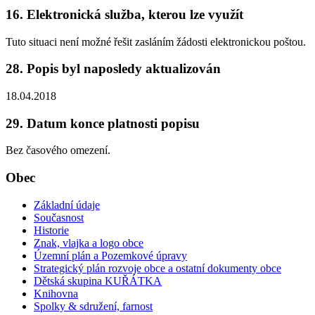
16. Elektronická služba, kterou lze využít
Tuto situaci není možné řešit zasláním žádosti elektronickou poštou.
28. Popis byl naposledy aktualizován
18.04.2018
29. Datum konce platnosti popisu
Bez časového omezení.
Obec
Základní údaje
Současnost
Historie
Znak, vlajka a logo obce
Územní plán a Pozemkové úpravy
Strategický plán rozvoje obce a ostatní dokumenty obce
Dětská skupina KUŘÁTKA
Knihovna
Spolky & sdružení, farnost