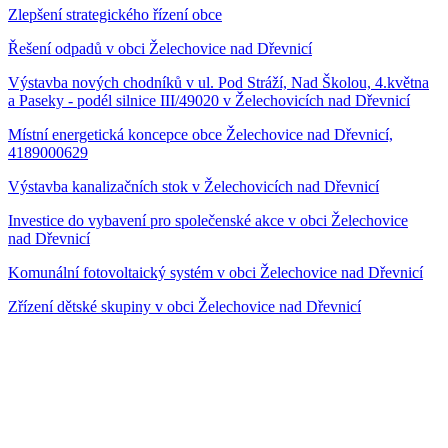
Zlepšení strategického řízení obce
Řešení odpadů v obci Želechovice nad Dřevnicí
Výstavba nových chodníků v ul. Pod Stráží, Nad Školou, 4.května
a Paseky - podél silnice III/49020 v Želechovicích nad Dřevnicí
Místní energetická koncepce obce Želechovice nad Dřevnicí,
4189000629
Výstavba kanalizačních stok v Želechovicích nad Dřevnicí
Investice do vybavení pro společenské akce v obci Želechovice
nad Dřevnicí
Komunální fotovoltaický systém v obci Želechovice nad Dřevnicí
Zřízení dětské skupiny v obci Želechovice nad Dřevnicí