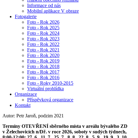
Informace od nás
Mobilní aplikace V obraze
Fotogalerie
Foto - Rok 2026
Foto - Rok 2025
Foto - Rok 2024
Foto - Rok 2023
Foto - Rok 2022
Foto - Rok 2021
Foto - Rok 2020
Foto - Rok 2019
Foto - Rok 2018
Foto - Rok 2017
Foto - Rok 2016
Foto - Roky 2010-2015
Virtuální prohlídka
Organizace
Příspěvková organizace
Kontakt
Autor: Petr Jaroň, podzim 2021
Termíny OTEVŘENÍ sběrného místa v areálu bývalého ZD
v Želechovicích n/Dř. v roce 2026, soboty v sudých týdnech,
8:00-12:00: 27. 6., 11. 7., 25. 7., 8. 8., 22. 8., 5. 9., 19. 9., 3. 10.,