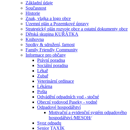
Základní údaje
Současnost
Historie
Znak, vlajka a logo obce
Územní plán a Pozemkové úpravy
Strategický plán rozvoje obce a ostatní dokumenty obce
Dětská skupina KUŘÁTKA
Knihovna
Spolky & sdružení, farnost
Family Friendly Community
Informace pro občany
Právní poradna
Sociální poradna
Lékař
Zubař
Veterinární ordinace
Lékárna
Pošta
Odvádění odpadních vod - stočné
Obecní vodovod Paseky - vodné
Odpadové hospodářství
Motivační a evidenční systém odpadového
hospodářství ⁄MESOH⁄
Svoz odpadu
Senior TAXÍK