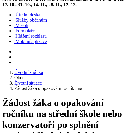
17. 10., 31. 10., 14. 11., 28. 11., 12. 12.
Úřední deska
Služby občanům
Mesoh
Formuláře
Hlášení rozhlasu
Mobilní aplikace
Úvodní stránka
Obec
Životní situace
Žádost žáka o opakování ročníku na...
Žádost žáka o opakování
ročníku na střední škole nebo
konzervatoři po splnění