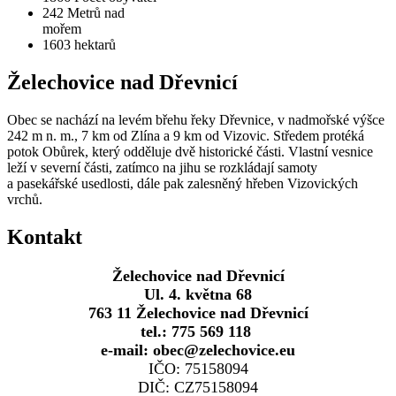
242
Metrů nad
mořem
1603
hektarů
Želechovice nad Dřevnicí
Obec se nachází na levém břehu řeky Dřevnice, v nadmořské výšce
242 m n. m., 7 km od Zlína a 9 km od Vizovic. Středem protéká
potok Obůrek, který odděluje dvě historické části. Vlastní vesnice
leží v severní části, zatímco na jihu se rozkládají samoty
a pasekářské usedlosti, dále pak zalesněný hřeben Vizovických
vrchů.
Kontakt
Želechovice nad Dřevnicí
Ul. 4. května 68
763 11 Želechovice nad Dřevnicí
tel.: 775 569 118
e-mail: obec@zelechovice.eu
IČO: 75158094
DIČ: CZ75158094