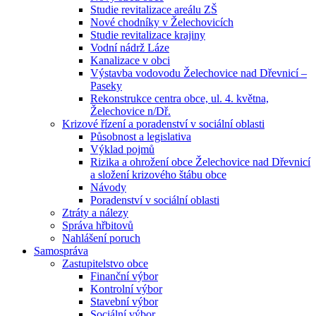
Studie revitalizace areálu ZŠ
Nové chodníky v Želechovicích
Studie revitalizace krajiny
Vodní nádrž Láze
Kanalizace v obci
Výstavba vodovodu Želechovice nad Dřevnicí –
Paseky
Rekonstrukce centra obce, ul. 4. května,
Želechovice n/Dř.
Krizové řízení a poradenství v sociální oblasti
Působnost a legislativa
Výklad pojmů
Rizika a ohrožení obce Želechovice nad Dřevnicí
a složení krizového štábu obce
Návody
Poradenství v sociální oblasti
Ztráty a nálezy
Správa hřbitovů
Nahlášení poruch
Samospráva
Zastupitelstvo obce
Finanční výbor
Kontrolní výbor
Stavební výbor
Sociální výbor