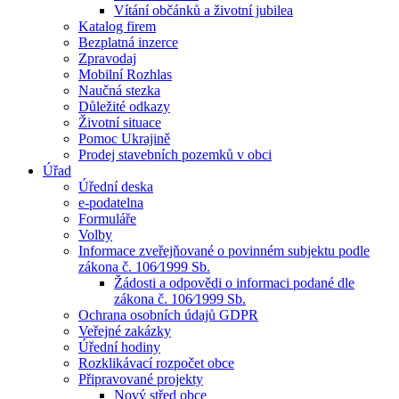
Vítání občánků a životní jubilea
Katalog firem
Bezplatná inzerce
Zpravodaj
Mobilní Rozhlas
Naučná stezka
Důležité odkazy
Životní situace
Pomoc Ukrajině
Prodej stavebních pozemků v obci
Úřad
Úřední deska
e-podatelna
Formuláře
Volby
Informace zveřejňované o povinném subjektu podle
zákona č. 106⁄1999 Sb.
Žádosti a odpovědi o informaci podané dle
zákona č. 106⁄1999 Sb.
Ochrana osobních údajů GDPR
Veřejné zakázky
Úřední hodiny
Rozklikávací rozpočet obce
Připravované projekty
Nový střed obce