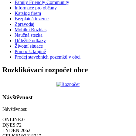
Family Friendly Community
Informace pro občany
Katalog firem
Bezplatná inzerce
Zpravodaj
Mobilní Rozhlas
Naučná stezka
Důležité odkazy
Životní situace
Pomoc Ukrajině
Prodej stavebních pozemků v obci
Rozklikávací rozpočet obce
Návštěvnost
Návštěvnost:
ONLINE:
0
DNES:
72
TÝDEN:
2062
CELKEM:
2218747