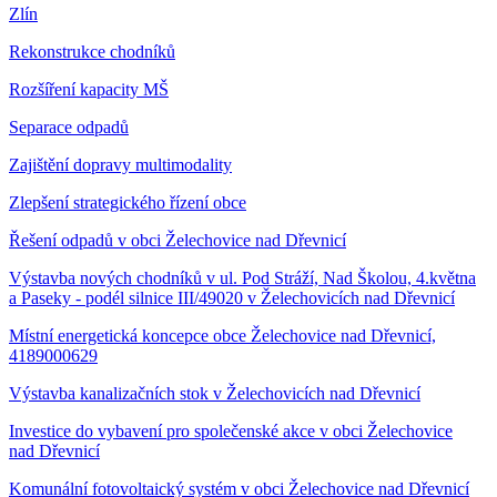
Zlín
Rekonstrukce chodníků
Rozšíření kapacity MŠ
Separace odpadů
Zajištění dopravy multimodality
Zlepšení strategického řízení obce
Řešení odpadů v obci Želechovice nad Dřevnicí
Výstavba nových chodníků v ul. Pod Stráží, Nad Školou, 4.května
a Paseky - podél silnice III/49020 v Želechovicích nad Dřevnicí
Místní energetická koncepce obce Želechovice nad Dřevnicí,
4189000629
Výstavba kanalizačních stok v Želechovicích nad Dřevnicí
Investice do vybavení pro společenské akce v obci Želechovice
nad Dřevnicí
Komunální fotovoltaický systém v obci Želechovice nad Dřevnicí