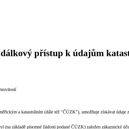
 dálkový přístup k údajům katas
movitostí
ickým a katastrálním (dále též "ČÚZK"), umožňuje získávat údaje z k
 byl (na základě písemné žádosti podané ČÚZK) založen zákaznický úč