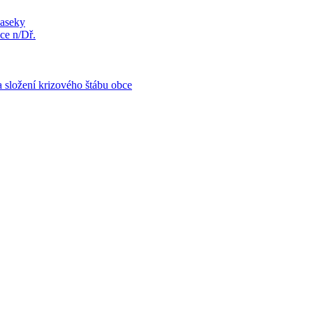
Paseky
ce n/Dř.
 složení krizového štábu obce