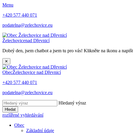
Menu
+420 577 440 071
podatelna@zelechovice.eu
Želechovice
nad Dřevnicí
Dobrý den, jsem chatbot a jsem tu pro vás! Klikněte na ikonu a napišt
✕
Obec
Želechovice nad Dřevnicí
+420 577 440 071
podatelna@zelechovice.eu
Hledaný výraz
Hledat
rozšířené vyhledávání
Obec
Základní údaje