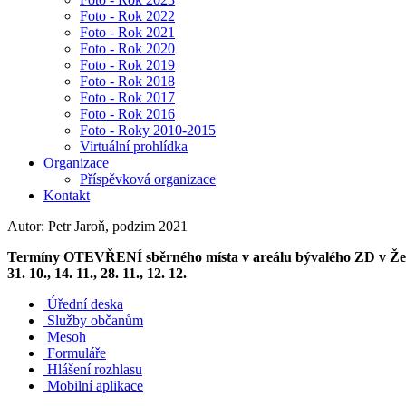
Foto - Rok 2022
Foto - Rok 2021
Foto - Rok 2020
Foto - Rok 2019
Foto - Rok 2018
Foto - Rok 2017
Foto - Rok 2016
Foto - Roky 2010-2015
Virtuální prohlídka
Organizace
Příspěvková organizace
Kontakt
Autor: Petr Jaroň, podzim 2021
Termíny OTEVŘENÍ sběrného místa v areálu bývalého ZD v Želechovicíc
31. 10., 14. 11., 28. 11., 12. 12.
Úřední deska
Služby občanům
Mesoh
Formuláře
Hlášení rozhlasu
Mobilní aplikace