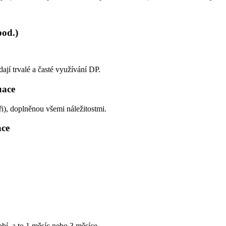
pod.)
ají trvalé a časté využívání DP.
uace
i), doplněnou všemi náležitostmi.
ace
obí, a to 1 měsíc nebo 3 měsíce.