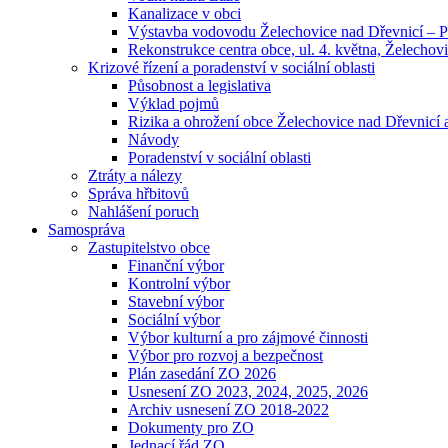
Kanalizace v obci
Výstavba vodovodu Želechovice nad Dřevnicí – 
Rekonstrukce centra obce, ul. 4. května, Želechovi
Krizové řízení a poradenství v sociální oblasti
Působnost a legislativa
Výklad pojmů
Rizika a ohrožení obce Želechovice nad Dřevnicí a
Návody
Poradenství v sociální oblasti
Ztráty a nálezy
Správa hřbitovů
Nahlášení poruch
Samospráva
Zastupitelstvo obce
Finanční výbor
Kontrolní výbor
Stavební výbor
Sociální výbor
Výbor kulturní a pro zájmové činnosti
Výbor pro rozvoj a bezpečnost
Plán zasedání ZO 2026
Usnesení ZO 2023, 2024, 2025, 2026
Archiv usnesení ZO 2018-2022
Dokumenty pro ZO
Jednací řád ZO