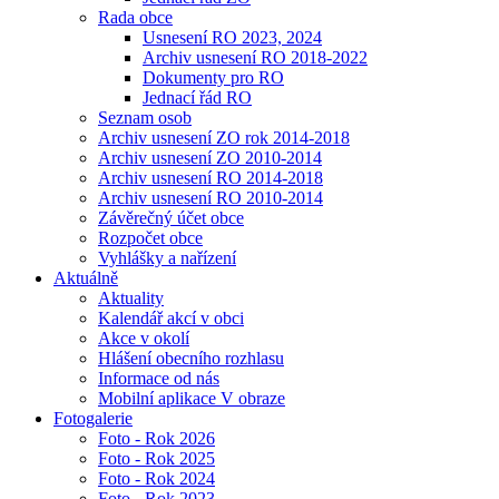
Rada obce
Usnesení RO 2023, 2024
Archiv usnesení RO 2018-2022
Dokumenty pro RO
Jednací řád RO
Seznam osob
Archiv usnesení ZO rok 2014-2018
Archiv usnesení ZO 2010-2014
Archiv usnesení RO 2014-2018
Archiv usnesení RO 2010-2014
Závěrečný účet obce
Rozpočet obce
Vyhlášky a nařízení
Aktuálně
Aktuality
Kalendář akcí v obci
Akce v okolí
Hlášení obecního rozhlasu
Informace od nás
Mobilní aplikace V obraze
Fotogalerie
Foto - Rok 2026
Foto - Rok 2025
Foto - Rok 2024
Foto - Rok 2023