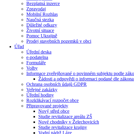
Bezplatná inzerce
Zpravodaj
Mobilní Rozhlas
Naučná stezka
Důležité odkazy
Životní situace
Pomoc Ukrajině
Prodej stavebních pozemků v obci
Úřad
Úřední deska
e-podatelna
Formuláře
Volby
Informace zveřejňované o povinném subjektu podle záko
Žádosti a odpovědi o informaci podané dle zákona
Ochrana osobních údajů GDPR
Veřejné zakázky
Úřední hodiny
Rozklikávací rozpočet obce
Připravované projekty
Nový střed obce
Studie revitalizace areálu ZŠ
Nové chodníky v Želechovicích
Studie revitalizace krajiny
Vodní nádrž Láze