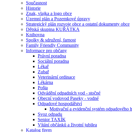
Současnost
Historie
Znak, vlajka a logo obce
Územní plán a Pozemkové úpravy
Strategický plán rozvoje obce a ostatní dokumenty obce
Dětská skupina KUŘÁTKA
Knihovna
Spolky & sdružení, farnost
Family Friendly Community
Informace pro občany
Právní poradna
Sociální poradna
Lékař
Zubař
Veterinární ordinace
Lékárna
Pošta
Odvádění odpadních vod - stočné
Obecní vodovod Paseky - vodné
Odpadové hospodářství
Motivační a evidenční systém odpadového 
Svoz odpadu
Senior TAXÍK
Vítání občánků a životní jubilea
Katalog firem