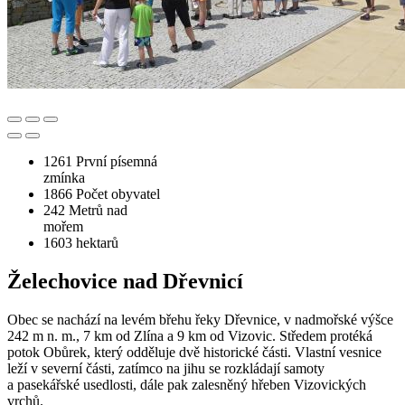
1261
První písemná
zmínka
1866
Počet obyvatel
242
Metrů nad
mořem
1603
hektarů
Želechovice nad Dřevnicí
Obec se nachází na levém břehu řeky Dřevnice, v nadmořské výšce
242 m n. m., 7 km od Zlína a 9 km od Vizovic. Středem protéká
potok Obůrek, který odděluje dvě historické části. Vlastní vesnice
leží v severní části, zatímco na jihu se rozkládají samoty
a pasekářské usedlosti, dále pak zalesněný hřeben Vizovických
vrchů.