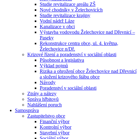
Studie revitalizace areálu ZŠ
Nové chodníky v Želechovicích
Studie revitalizace krajiny
Vodní nádrž Láze
Kanalizace v obci
Výstavba vodovodu Želechovice nad Dřevnicí –
Paseky
Rekonstrukce centra obce, ul. 4. května,
Želechovice n/Dř.
Krizové řízení a poradenství v sociální oblasti
Působnost a legislativa
Výklad pojmů
Rizika a ohrožení obce Želechovice nad Dřevnicí
a složení krizového štábu obce
Návody
Poradenství v sociální oblasti
Ztráty a nálezy
Správa hřbitovů
Nahlášení poruch
Samospráva
Zastupitelstvo obce
Finanční výbor
Kontrolní výbor
Stavební výbor
Sociální výbor