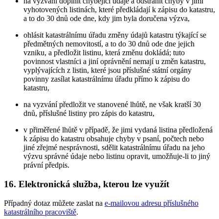
na vyzvání doplnit chybějící údaje a odstranit chyby v jimi
vyhotovených listinách, které předkládají k zápisu do katastru,
a to do 30 dnů ode dne, kdy jim byla doručena výzva,
ohlásit katastrálnímu úřadu změny údajů katastru týkající se
předmětných nemovitostí, a to do 30 dnů ode dne jejich
vzniku, a předložit listinu, která změnu dokládá; tuto
povinnost vlastníci a jiní oprávnění nemají u změn katastru,
vyplývajících z listin, které jsou příslušné státní orgány
povinny zasílat katastrálnímu úřadu přímo k zápisu do
katastru,
na vyzvání předložit ve stanovené lhůtě, ne však kratší 30
dnů, příslušné listiny pro zápis do katastru,
v přiměřené lhůtě v případě, že jimi vydaná listina předložená
k zápisu do katastru obsahuje chyby v psaní, počtech nebo
jiné zřejmé nesprávnosti, sdělit katastrálnímu úřadu na jeho
výzvu správné údaje nebo listinu opravit, umožňuje-li to jiný
právní předpis.
16. Elektronická služba, kterou lze využít
Případný dotaz můžete zaslat na
e-mailovou adresu příslušného
katastrálního pracoviště
.