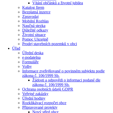
Vítání občánků a životní jubilea
Katalog firem
Bezplatná inzerce
Zpravodaj
Mobilní Rozhlas
Naučná stezka
Důležité odkazy
Životní situace
Pomoc Ukrajině
Prodej stavebních pozemků v obci
Úřad
Úřední deska
e-podatelna
Formuláře
Volby
Informace zveřejňované o povinném subjektu podle
zákona č. 106⁄1999 Sb.
Žádosti a odpovědi o informaci podané dle
zákona č. 106⁄1999 Sb.
Ochrana osobních údajů GDPR
Veřejné zakázky
Úřední hodiny
Rozklikávací rozpočet obce
Připravované projekty
Nový střed obce