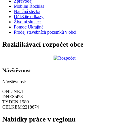
Zpravodaj
Mobilní Rozhlas
Naučná stezka
Důležité odkazy
Životní situace
Pomoc Ukrajině
Prodej stavebních pozemků v obci
Rozklikávací rozpočet obce
Návštěvnost
Návštěvnost:
ONLINE:
1
DNES:
458
TÝDEN:
1989
CELKEM:
2218674
Nabídky práce v regionu