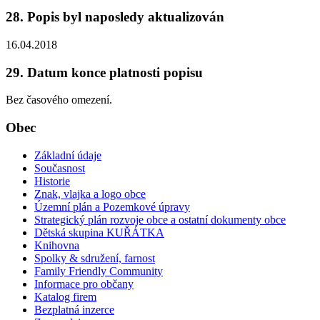
28. Popis byl naposledy aktualizován
16.04.2018
29. Datum konce platnosti popisu
Bez časového omezení.
Obec
Základní údaje
Současnost
Historie
Znak, vlajka a logo obce
Územní plán a Pozemkové úpravy
Strategický plán rozvoje obce a ostatní dokumenty obce
Dětská skupina KUŘÁTKA
Knihovna
Spolky & sdružení, farnost
Family Friendly Community
Informace pro občany
Katalog firem
Bezplatná inzerce