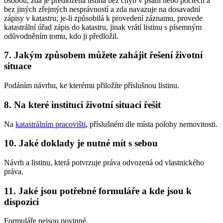
osobou, zda je předložená listina bez chyb v psaní nebo počtech a
bez jiných zřejmých nesprávností a zda navazuje na dosavadní
zápisy v katastru; je-li způsobilá k provedení záznamu, provede
katastrální úřad zápis do katastru, jinak vrátí listinu s písemným
odůvodněním tomu, kdo ji předložil.
7. Jakým způsobem můžete zahájit řešení životní
situace
Podáním návrhu, ke kterému přiložíte příslušnou listinu.
8. Na které instituci životní situaci řešit
Na
katastrálním pracovišti
, příslušném dle místa polohy nemovitosti.
10. Jaké doklady je nutné mít s sebou
Návrh a listinu, která potvrzuje práva odvozená od vlastnického
práva.
11. Jaké jsou potřebné formuláře a kde jsou k
dispozici
Formuláře nejsou povinné.