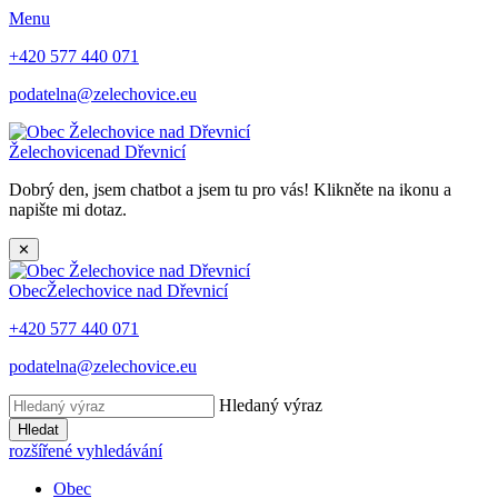
Menu
+420 577 440 071
podatelna@zelechovice.eu
Želechovice
nad Dřevnicí
Dobrý den, jsem chatbot a jsem tu pro vás! Klikněte na ikonu a
napište mi dotaz.
✕
Obec
Želechovice nad Dřevnicí
+420 577 440 071
podatelna@zelechovice.eu
Hledaný výraz
Hledat
rozšířené vyhledávání
Obec