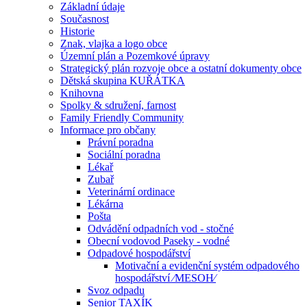
Základní údaje
Současnost
Historie
Znak, vlajka a logo obce
Územní plán a Pozemkové úpravy
Strategický plán rozvoje obce a ostatní dokumenty obce
Dětská skupina KUŘÁTKA
Knihovna
Spolky & sdružení, farnost
Family Friendly Community
Informace pro občany
Právní poradna
Sociální poradna
Lékař
Zubař
Veterinární ordinace
Lékárna
Pošta
Odvádění odpadních vod - stočné
Obecní vodovod Paseky - vodné
Odpadové hospodářství
Motivační a evidenční systém odpadového
hospodářství ⁄MESOH⁄
Svoz odpadu
Senior TAXÍK