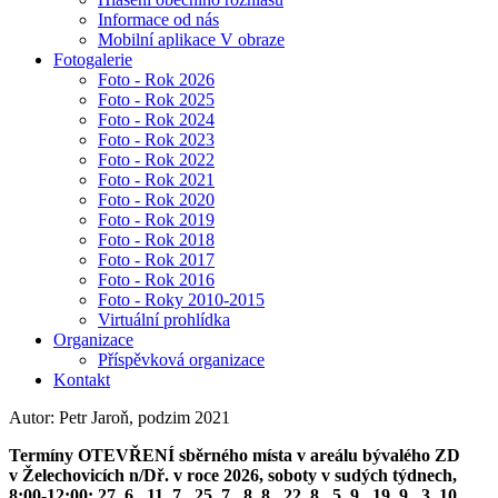
Informace od nás
Mobilní aplikace V obraze
Fotogalerie
Foto - Rok 2026
Foto - Rok 2025
Foto - Rok 2024
Foto - Rok 2023
Foto - Rok 2022
Foto - Rok 2021
Foto - Rok 2020
Foto - Rok 2019
Foto - Rok 2018
Foto - Rok 2017
Foto - Rok 2016
Foto - Roky 2010-2015
Virtuální prohlídka
Organizace
Příspěvková organizace
Kontakt
Autor: Petr Jaroň, podzim 2021
Termíny OTEVŘENÍ sběrného místa v areálu bývalého ZD
v Želechovicích n/Dř. v roce 2026, soboty v sudých týdnech,
8:00-12:00: 27. 6., 11. 7., 25. 7., 8. 8., 22. 8., 5. 9., 19. 9., 3. 10.,