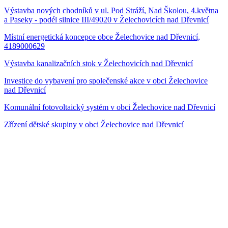
Výstavba nových chodníků v ul. Pod Stráží, Nad Školou, 4.května
a Paseky - podél silnice III/49020 v Želechovicích nad Dřevnicí
Místní energetická koncepce obce Želechovice nad Dřevnicí,
4189000629
Výstavba kanalizačních stok v Želechovicích nad Dřevnicí
Investice do vybavení pro společenské akce v obci Želechovice
nad Dřevnicí
Komunální fotovoltaický systém v obci Želechovice nad Dřevnicí
Zřízení dětské skupiny v obci Želechovice nad Dřevnicí