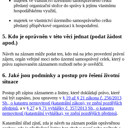
majetek ve vlastnictví územního samosprávného celku
předaný organizační složce do správy k jejímu vlastnímu
hospodářskému využití,
majetek ve vlastnictví územního samosprávného celku
předaný příspěvkové organizaci k hospodaření.
5. Kdo je oprávněn v této věci jednat (podat žádost
apod.)
Návrh na záznam může podat ten, kdo má na jeho provedení právní
zájem, orgán veřejné moci nebo územní samosprávný celek, který o
právu zapisovaném záznamem rozhodl nebo je osvědčil.
6. Jaké jsou podmínky a postup pro řešení životní
situace
Postup při zápisu záznamem a listiny, které dokládají právo, které
má být zapsáno, jsou upraveny v
§ 19 až § 21 zákona č. 256/2013
Sb., o katastru nemovitostí (katastrální zákon), ve znění pozdějších
předpisů
, a v
§ 27
a
§ 71 vyhlášky č. 357/2013 Sb., o katastru
nemovitostí (katastrální vyhláška), ve znění pozdějších předpisů
.
Katastrální úřad zjistí, zda je návrh na záznam podán oprávněnou