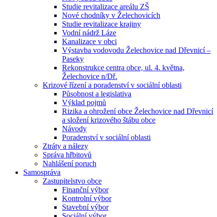
Studie revitalizace areálu ZŠ
Nové chodníky v Želechovicích
Studie revitalizace krajiny
Vodní nádrž Láze
Kanalizace v obci
Výstavba vodovodu Želechovice nad Dřevnicí –
Paseky
Rekonstrukce centra obce, ul. 4. května,
Želechovice n/Dř.
Krizové řízení a poradenství v sociální oblasti
Působnost a legislativa
Výklad pojmů
Rizika a ohrožení obce Želechovice nad Dřevnicí
a složení krizového štábu obce
Návody
Poradenství v sociální oblasti
Ztráty a nálezy
Správa hřbitovů
Nahlášení poruch
Samospráva
Zastupitelstvo obce
Finanční výbor
Kontrolní výbor
Stavební výbor
Sociální výbor