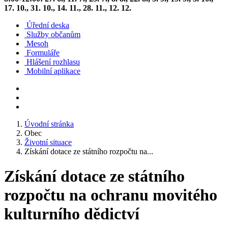
17. 10., 31. 10., 14. 11., 28. 11., 12. 12.
Úřední deska
Služby občanům
Mesoh
Formuláře
Hlášení rozhlasu
Mobilní aplikace
Úvodní stránka
Obec
Životní situace
Získání dotace ze státního rozpočtu na...
Získání dotace ze státního
rozpočtu na ochranu movitého
kulturního dědictví