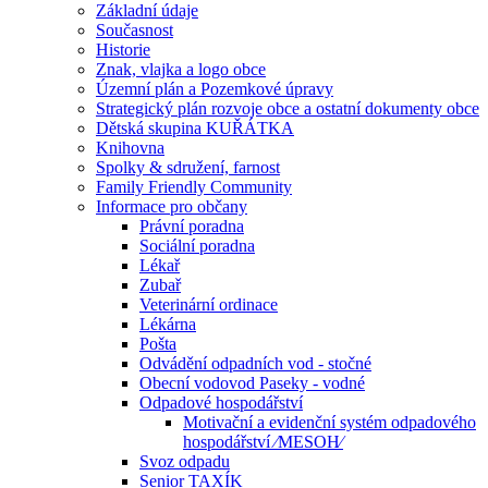
Základní údaje
Současnost
Historie
Znak, vlajka a logo obce
Územní plán a Pozemkové úpravy
Strategický plán rozvoje obce a ostatní dokumenty obce
Dětská skupina KUŘÁTKA
Knihovna
Spolky & sdružení, farnost
Family Friendly Community
Informace pro občany
Právní poradna
Sociální poradna
Lékař
Zubař
Veterinární ordinace
Lékárna
Pošta
Odvádění odpadních vod - stočné
Obecní vodovod Paseky - vodné
Odpadové hospodářství
Motivační a evidenční systém odpadového
hospodářství ⁄MESOH⁄
Svoz odpadu
Senior TAXÍK