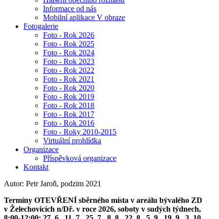
Informace od nás
Mobilní aplikace V obraze
Fotogalerie
Foto - Rok 2026
Foto - Rok 2025
Foto - Rok 2024
Foto - Rok 2023
Foto - Rok 2022
Foto - Rok 2021
Foto - Rok 2020
Foto - Rok 2019
Foto - Rok 2018
Foto - Rok 2017
Foto - Rok 2016
Foto - Roky 2010-2015
Virtuální prohlídka
Organizace
Příspěvková organizace
Kontakt
Autor: Petr Jaroň, podzim 2021
Termíny OTEVŘENÍ sběrného místa v areálu bývalého ZD
v Želechovicích n/Dř. v roce 2026, soboty v sudých týdnech,
8:00-12:00: 27. 6., 11. 7., 25. 7., 8. 8., 22. 8., 5. 9., 19. 9., 3. 10.,