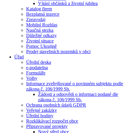
Vítání občánků a životní jubilea
Katalog firem
Bezplatná inzerce
Zpravodaj
Mobilní Rozhlas
Naučná stezka
Důležité odkazy
Životní situace
Pomoc Ukrajině
Prodej stavebních pozemků v obci
Úřad
Úřední deska
e-podatelna
Formuláře
Volby
Informace zveřejňované o povinném subjektu podle
zákona č. 106⁄1999 Sb.
Žádosti a odpovědi o informaci podané dle
zákona č. 106⁄1999 Sb.
Ochrana osobních údajů GDPR
Veřejné zakázky
Úřední hodiny
Rozklikávací rozpočet obce
Připravované projekty
Nový střed obce