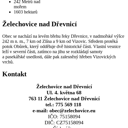
242
Metrů nad
mořem
1603
hektarů
Želechovice nad Dřevnicí
Obec se nachází na levém břehu řeky Dřevnice, v nadmořské výšce
242 m n. m., 7 km od Zlína a 9 km od Vizovic. Středem protéká
potok Obůrek, který odděluje dvě historické části. Vlastní vesnice
leží v severní části, zatímco na jihu se rozkládají samoty
a pasekářské usedlosti, dále pak zalesněný hřeben Vizovických
vrchů.
Kontakt
Želechovice nad Dřevnicí
Ul. 4. května 68
763 11 Želechovice nad Dřevnicí
tel.: 775 569 118
e-mail: obec@zelechovice.eu
IČO: 75158094
DIČ: CZ75158094