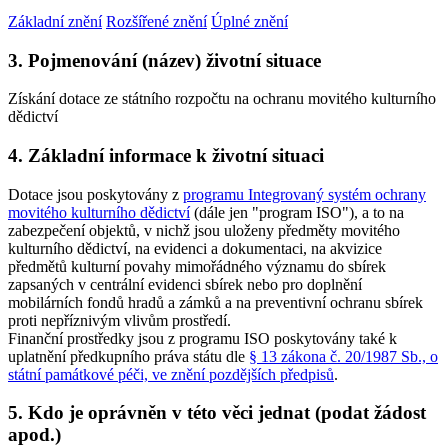
Základní znění
Rozšířené znění
Úplné znění
3. Pojmenování (název) životní situace
Získání dotace ze státního rozpočtu na ochranu movitého kulturního
dědictví
4. Základní informace k životní situaci
Dotace jsou poskytovány z
programu Integrovaný systém ochrany
movitého kulturního dědictví
(dále jen "program ISO"), a to na
zabezpečení objektů, v nichž jsou uloženy předměty movitého
kulturního dědictví, na evidenci a dokumentaci, na akvizice
předmětů kulturní povahy mimořádného významu do sbírek
zapsaných v centrální evidenci sbírek nebo pro doplnění
mobilárních fondů hradů a zámků a na preventivní ochranu sbírek
proti nepříznivým vlivům prostředí.
Finanční prostředky jsou z programu ISO poskytovány také k
uplatnění předkupního práva státu dle
§ 13 zákona č. 20/1987 Sb., o
státní památkové péči, ve znění pozdějších předpisů
.
5. Kdo je oprávněn v této věci jednat (podat žádost
apod.)