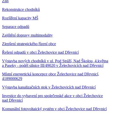
Zlín
Rekonstrukce chodníků
Rozšíření kapacity MŠ
Separace odpadů
Zajištění dopravy multimodality
Zlepšení strategického řízení obce
Řešení odpadů v obci Želechovice nad Dřevnicí
Výstavba nových chodníků v ul. Pod Stráží, Nad Školou, 4.května
a Paseky - podél silnice III/49020 v Želechovicích nad Dřevnicí
Místní energetická koncepce obce Želechovice nad Dřevnicí,
4189000629
Výstavba kanalizačních stok v Želechovicích nad Dřevnicí
Investice do vybavení pro společenské akce v obci Želechovice
nad Dřevnicí
Komunální fotovoltaický systém v obci Želechovice nad Dřevnicí