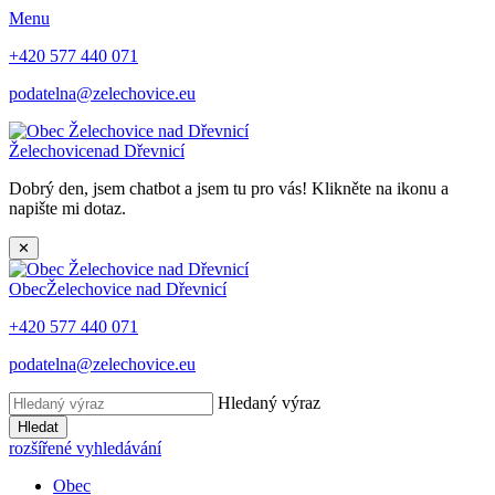
Menu
+420 577 440 071
podatelna@zelechovice.eu
Želechovice
nad Dřevnicí
Dobrý den, jsem chatbot a jsem tu pro vás! Klikněte na ikonu a
napište mi dotaz.
✕
Obec
Želechovice nad Dřevnicí
+420 577 440 071
podatelna@zelechovice.eu
Hledaný výraz
Hledat
rozšířené vyhledávání
Obec