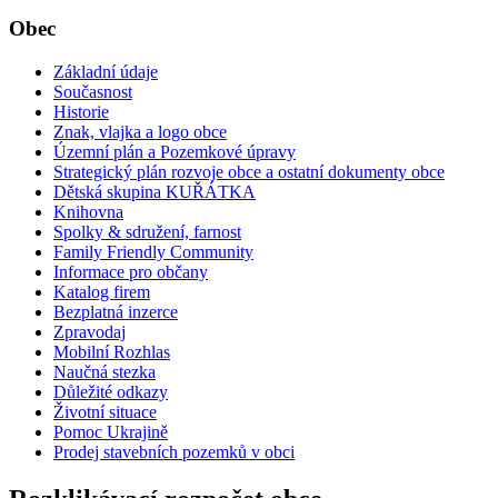
Obec
Základní údaje
Současnost
Historie
Znak, vlajka a logo obce
Územní plán a Pozemkové úpravy
Strategický plán rozvoje obce a ostatní dokumenty obce
Dětská skupina KUŘÁTKA
Knihovna
Spolky & sdružení, farnost
Family Friendly Community
Informace pro občany
Katalog firem
Bezplatná inzerce
Zpravodaj
Mobilní Rozhlas
Naučná stezka
Důležité odkazy
Životní situace
Pomoc Ukrajině
Prodej stavebních pozemků v obci