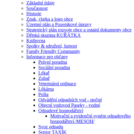
Základní údaje
Současnost
Historie
Znak, vlajka a logo obce
Územní plán a Pozemkové úpravy
Strategický plán rozvoje obce a ostatní dokumenty obce
Dětská skupina KUŘÁTKA
Knihovna
Spolky & sdružení, farnost
Family Friendly Community
Informace pro občany
Právní poradna
Sociální poradna
Lékař
Zubař
Veterinární ordinace
Lékárna
Pošta
Odvádění odpadních vod - stočné
Obecní vodovod Paseky - vodné
Odpadové hospodářství
Motivační a evidenční systém odpadového
hospodářství ⁄MESOH⁄
Svoz odpadu
Senior TAXÍK