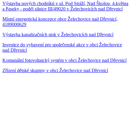
Výstavba nových chodníků v ul. Pod Stráží, Nad Školou, 4.května
a Paseky - podél silnice III/49020 v Želechovicích nad Dřevnicí
Místní energetická koncepce obce Želechovice nad Dřevnicí,
4189000629
Výstavba kanalizačních stok v Želechovicích nad Dřevnicí
Investice do vybavení pro společenské akce v obci Želechovice
nad Dřevnicí
Komunální fotovoltaický systém v obci Želechovice nad Dřevnicí
Zřízení dětské skupiny v obci Želechovice nad Dřevnicí