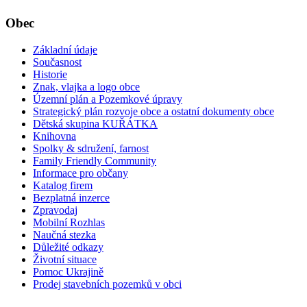
Obec
Základní údaje
Současnost
Historie
Znak, vlajka a logo obce
Územní plán a Pozemkové úpravy
Strategický plán rozvoje obce a ostatní dokumenty obce
Dětská skupina KUŘÁTKA
Knihovna
Spolky & sdružení, farnost
Family Friendly Community
Informace pro občany
Katalog firem
Bezplatná inzerce
Zpravodaj
Mobilní Rozhlas
Naučná stezka
Důležité odkazy
Životní situace
Pomoc Ukrajině
Prodej stavebních pozemků v obci