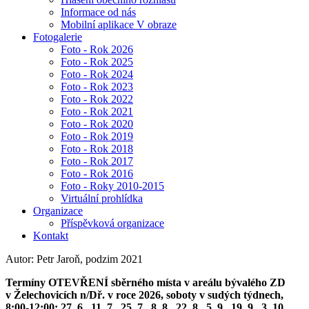
Informace od nás
Mobilní aplikace V obraze
Fotogalerie
Foto - Rok 2026
Foto - Rok 2025
Foto - Rok 2024
Foto - Rok 2023
Foto - Rok 2022
Foto - Rok 2021
Foto - Rok 2020
Foto - Rok 2019
Foto - Rok 2018
Foto - Rok 2017
Foto - Rok 2016
Foto - Roky 2010-2015
Virtuální prohlídka
Organizace
Příspěvková organizace
Kontakt
Autor: Petr Jaroň, podzim 2021
Termíny OTEVŘENÍ sběrného místa v areálu bývalého ZD
v Želechovicích n/Dř. v roce 2026, soboty v sudých týdnech,
8:00-12:00: 27. 6., 11. 7., 25. 7., 8. 8., 22. 8., 5. 9., 19. 9., 3. 10.,