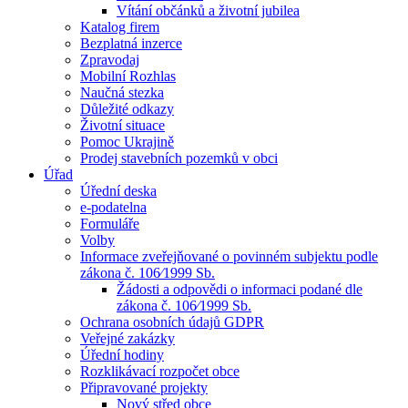
Vítání občánků a životní jubilea
Katalog firem
Bezplatná inzerce
Zpravodaj
Mobilní Rozhlas
Naučná stezka
Důležité odkazy
Životní situace
Pomoc Ukrajině
Prodej stavebních pozemků v obci
Úřad
Úřední deska
e-podatelna
Formuláře
Volby
Informace zveřejňované o povinném subjektu podle
zákona č. 106⁄1999 Sb.
Žádosti a odpovědi o informaci podané dle
zákona č. 106⁄1999 Sb.
Ochrana osobních údajů GDPR
Veřejné zakázky
Úřední hodiny
Rozklikávací rozpočet obce
Připravované projekty
Nový střed obce