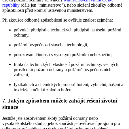
republiky
(dále jen "ministerstvo"), nebo složení zkoušky odborné
způsobilosti před komisí ustavenou ministerstvem.
Při zkoušce odborné způsobilosti se ověřuje znalost zejména:
právních předpisů a technických předpisů na úseku požární
ochrany,
požární bezpečnosti staveb a technologií,
posuzování činností s vysokým požárním nebezpečím,
funkcí a technických vlastností požární techniky, věcných
prostředků požární ochrany a požárně bezpečnostních
zařízení,
fyzikálních a chemických procesů hoření, výbuchů, hašení a
toxických účinků zplodin hoření.
7. Jakým způsobem můžete zahájit řešení životní
situace
Jestliže jste absolventem školy požární ochrany nebo
vysokoškolského studia, jehož součástí je ověřovací program pro
odbornou způsobilost na úseku požární ochrany schválený