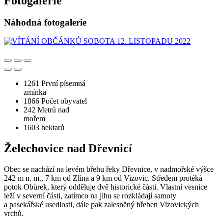
Fotogalerie
Náhodná fotogalerie
1261
První písemná
zmínka
1866
Počet obyvatel
242
Metrů nad
mořem
1603
hektarů
Želechovice nad Dřevnicí
Obec se nachází na levém břehu řeky Dřevnice, v nadmořské výšce
242 m n. m., 7 km od Zlína a 9 km od Vizovic. Středem protéká
potok Obůrek, který odděluje dvě historické části. Vlastní vesnice
leží v severní části, zatímco na jihu se rozkládají samoty
a pasekářské usedlosti, dále pak zalesněný hřeben Vizovických
vrchů.