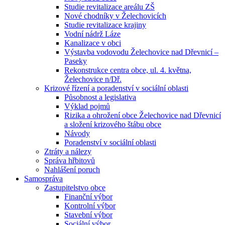
Studie revitalizace areálu ZŠ
Nové chodníky v Želechovicích
Studie revitalizace krajiny
Vodní nádrž Láze
Kanalizace v obci
Výstavba vodovodu Želechovice nad Dřevnicí –
Paseky
Rekonstrukce centra obce, ul. 4. května,
Želechovice n/Dř.
Krizové řízení a poradenství v sociální oblasti
Působnost a legislativa
Výklad pojmů
Rizika a ohrožení obce Želechovice nad Dřevnicí
a složení krizového štábu obce
Návody
Poradenství v sociální oblasti
Ztráty a nálezy
Správa hřbitovů
Nahlášení poruch
Samospráva
Zastupitelstvo obce
Finanční výbor
Kontrolní výbor
Stavební výbor
Sociální výbor