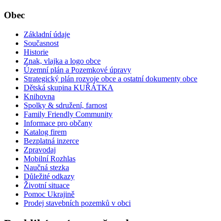
Obec
Základní údaje
Současnost
Historie
Znak, vlajka a logo obce
Územní plán a Pozemkové úpravy
Strategický plán rozvoje obce a ostatní dokumenty obce
Dětská skupina KUŘÁTKA
Knihovna
Spolky & sdružení, farnost
Family Friendly Community
Informace pro občany
Katalog firem
Bezplatná inzerce
Zpravodaj
Mobilní Rozhlas
Naučná stezka
Důležité odkazy
Životní situace
Pomoc Ukrajině
Prodej stavebních pozemků v obci