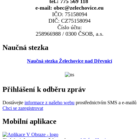
tel.: 775 569 118
e-mail: obec@zelechovice.eu
IČO: 75158094
DIČ: CZ75158094
Číslo účtu:
258966988 / 0300 ČSOB, a.s.
Naučná stezka
Naučná stezka Želechovice nad Dřevnicí
Přihlášení k odběru zpráv
Dostávejte
informace z našeho webu
prostřednictvím SMS a e-mailů
Chci se zaregistrovat
Mobilní aplikace