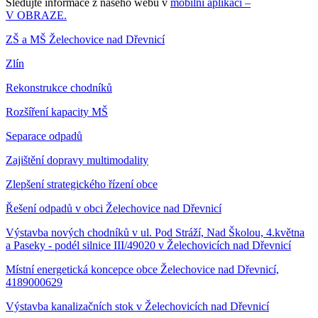
Sledujte informace z našeho webu v
mobilní aplikaci –
V OBRAZE.
ZŠ a MŠ Želechovice nad Dřevnicí
Zlín
Rekonstrukce chodníků
Rozšíření kapacity MŠ
Separace odpadů
Zajištění dopravy multimodality
Zlepšení strategického řízení obce
Řešení odpadů v obci Želechovice nad Dřevnicí
Výstavba nových chodníků v ul. Pod Stráží, Nad Školou, 4.května
a Paseky - podél silnice III/49020 v Želechovicích nad Dřevnicí
Místní energetická koncepce obce Želechovice nad Dřevnicí,
4189000629
Výstavba kanalizačních stok v Želechovicích nad Dřevnicí