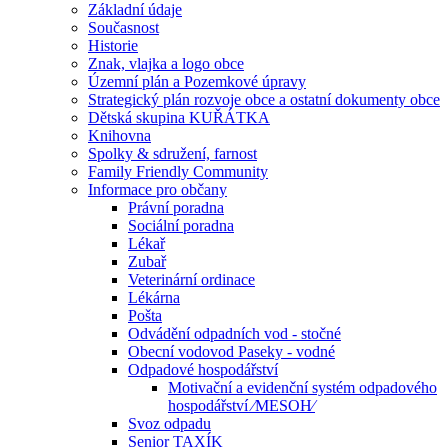
Základní údaje
Současnost
Historie
Znak, vlajka a logo obce
Územní plán a Pozemkové úpravy
Strategický plán rozvoje obce a ostatní dokumenty obce
Dětská skupina KUŘÁTKA
Knihovna
Spolky & sdružení, farnost
Family Friendly Community
Informace pro občany
Právní poradna
Sociální poradna
Lékař
Zubař
Veterinární ordinace
Lékárna
Pošta
Odvádění odpadních vod - stočné
Obecní vodovod Paseky - vodné
Odpadové hospodářství
Motivační a evidenční systém odpadového
hospodářství ⁄MESOH⁄
Svoz odpadu
Senior TAXÍK