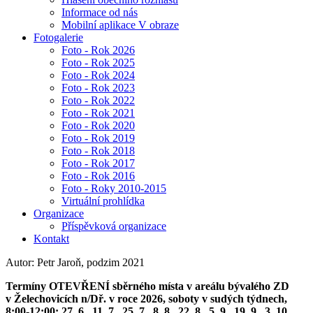
Informace od nás
Mobilní aplikace V obraze
Fotogalerie
Foto - Rok 2026
Foto - Rok 2025
Foto - Rok 2024
Foto - Rok 2023
Foto - Rok 2022
Foto - Rok 2021
Foto - Rok 2020
Foto - Rok 2019
Foto - Rok 2018
Foto - Rok 2017
Foto - Rok 2016
Foto - Roky 2010-2015
Virtuální prohlídka
Organizace
Příspěvková organizace
Kontakt
Autor: Petr Jaroň, podzim 2021
Termíny OTEVŘENÍ sběrného místa v areálu bývalého ZD
v Želechovicích n/Dř. v roce 2026, soboty v sudých týdnech,
8:00-12:00: 27. 6., 11. 7., 25. 7., 8. 8., 22. 8., 5. 9., 19. 9., 3. 10.,