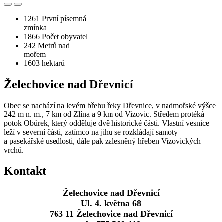
1261
První písemná
zmínka
1866
Počet obyvatel
242
Metrů nad
mořem
1603
hektarů
Želechovice nad Dřevnicí
Obec se nachází na levém břehu řeky Dřevnice, v nadmořské výšce
242 m n. m., 7 km od Zlína a 9 km od Vizovic. Středem protéká
potok Obůrek, který odděluje dvě historické části. Vlastní vesnice
leží v severní části, zatímco na jihu se rozkládají samoty
a pasekářské usedlosti, dále pak zalesněný hřeben Vizovických
vrchů.
Kontakt
Želechovice nad Dřevnicí
Ul. 4. května 68
763 11 Želechovice nad Dřevnicí