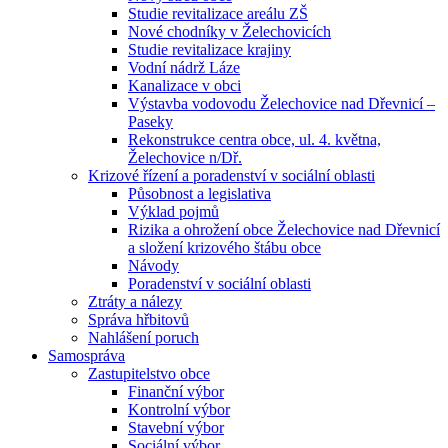
Studie revitalizace areálu ZŠ
Nové chodníky v Želechovicích
Studie revitalizace krajiny
Vodní nádrž Láze
Kanalizace v obci
Výstavba vodovodu Želechovice nad Dřevnicí –
Paseky
Rekonstrukce centra obce, ul. 4. května,
Želechovice n/Dř.
Krizové řízení a poradenství v sociální oblasti
Působnost a legislativa
Výklad pojmů
Rizika a ohrožení obce Želechovice nad Dřevnicí
a složení krizového štábu obce
Návody
Poradenství v sociální oblasti
Ztráty a nálezy
Správa hřbitovů
Nahlášení poruch
Samospráva
Zastupitelstvo obce
Finanční výbor
Kontrolní výbor
Stavební výbor
Sociální výbor