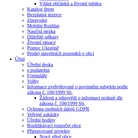
Vítání občánků a životní jubilea
Katalog firem
Bezplatná inzerce
Zpravodaj
Mobilní Rozhlas
Naučná stezka
Důležité odkazy
Životní situace
Pomoc Ukrajině
Prodej stavebních pozemků v obci
Úřad
Úřední deska
e-podatelna
Formuláře
Volby
Informace zveřejňované o povinném subjektu podle
zákona č. 106⁄1999 Sb.
Žádosti a odpovědi o informaci podané dle
zákona č. 106⁄1999 Sb.
Ochrana osobních údajů GDPR
Veřejné zakázky
Úřední hodiny
Rozklikávací rozpočet obce
Připravované projekty
Nový střed obce