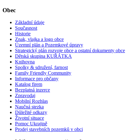
Obec
Základní údaje
Současnost
Historie
Znak, vlajka a logo obce
Územní plán a Pozemkové úpravy
Strategický plán rozvoje obce a ostatní dokumenty obce
Dětská skupina KUŘÁTKA
Knihovna
Spolky & sdružení, farnost
Family Friendly Community
Informace pro občany
Katalog firem
Bezplatná inzerce
Zpravodaj
Mobilní Rozhlas
Naučná stezka
Důležité odkazy
Životní situace
Pomoc Ukrajině
Prodej stavebních pozemků v obci