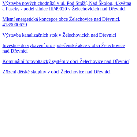
Výstavba nových chodníků v ul. Pod Stráží, Nad Školou, 4.května
a Paseky - podél silnice III/49020 v Želechovicích nad Dřevnicí
Místní energetická koncepce obce Želechovice nad Dřevnicí,
4189000629
Výstavba kanalizačních stok v Želechovicích nad Dřevnicí
Investice do vybavení pro společenské akce v obci Želechovice
nad Dřevnicí
Komunální fotovoltaický systém v obci Želechovice nad Dřevnicí
Zřízení dětské skupiny v obci Želechovice nad Dřevnicí