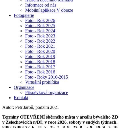
Informace od nás
Mobilní aplikace V obraze
Fotogalerie
Foto - Rok 2026
Foto - Rok 2025
Foto - Rok 2024
Foto - Rok 2023
Foto - Rok 2022
Foto - Rok 2021
Foto - Rok 2020
Foto - Rok 2019
Foto - Rok 2018
Foto - Rok 2017
Foto - Rok 2016
Foto - Roky 2010-2015
Virtuální prohlídka
Organizace
Příspěvková organizace
Kontakt
Autor: Petr Jaroň, podzim 2021
Termíny OTEVŘENÍ sběrného místa v areálu bývalého ZD
v Želechovicích n/Dř. v roce 2026, soboty v sudých týdnech,
8:00-12:00: 27. 6., 11. 7., 25. 7., 8. 8., 22. 8., 5. 9., 19. 9., 3. 10.,