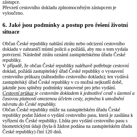
zástupce.
Převzetí cestovního dokladu zplnomocněným zástupcem je
vyloučeno.
6. Jaké jsou podmínky a postup pro řešení životní
situace
Občan České republiky nahlásí ztrátu nebo odcizení cestovního
dokladu v zahraničí místní policii a požádá, aby mu o tom vydala
potvrzení. Následně ztrátu oznámí zastupitelskému úřadu České
republiky.
V případě, že občan České republiky naléhavě potřebuje cestovní
doklad, požádá zastupitelský úřad České republiky o vystavení
cestovního průkazu (náhradního cestovního dokladu); ten vydává
zastupitelský úřad České republiky v co možná nejkratší době,
jakmile jsou splněny podmínky stanovené pro jeho vydání.
Cestovní průkaz
je cestovním dokladem k jednotlivé cestě s územní a
časovou platností omezenou účelem cesty, zejména k umožnění
návratu do České republiky.
Občan České republiky může na zastupitelském úřadu České
republiky podat žádost o vydání cestovního pasu, která je zasílána k
vyřízení do České republiky. Lhůta pro vydání cestovního pasu s
biometrickými údaji (byla-li žádost podána na zastupitelském úřadu
České republiky) činí 120 dnů.