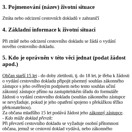
3. Pojmenování (název) životní situace
Ztráta nebo odcizení cestovních dokladů v zahraničí
4. Základní informace k životní situaci
Při ztrátě nebo odcizení cestovního dokladu se žádá o vydání
nového cestovního dokladu.
5. Kdo je oprávněn v této věci jednat (podat žádost
apod.)
Občan starší 15 let
- do doby zletilosti, tj. do 18 let, je třeba k žádosti
o vydání cestovního dokladu připojit písemný souhlas zákonného
zástupce s jeho ověřeným podpisem nebo tento souhlas učiní
zákonný zástupce přímo na zastupitelském úřadu do formuláře
žádosti o vydání cestovního dokladu (souhlas zákonného zástupce
se nevyžaduje, pokud je jeho opatření spojeno s překážkou těžko
překonatelnou).
Za občana mladšího 15 let podává žádost jeho
zákonný zástupce
.
- Kdo může doklad převzít
:
Při převzetí cestovního dokladu se vyžaduje osobní přítomnost
občana, jemuž se cestovní doklad vydává, nebo zákonného