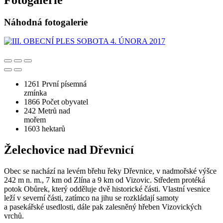
Náhodná fotogalerie
1261
První písemná
zmínka
1866
Počet obyvatel
242
Metrů nad
mořem
1603
hektarů
Želechovice nad Dřevnicí
Obec se nachází na levém břehu řeky Dřevnice, v nadmořské výšce
242 m n. m., 7 km od Zlína a 9 km od Vizovic. Středem protéká
potok Obůrek, který odděluje dvě historické části. Vlastní vesnice
leží v severní části, zatímco na jihu se rozkládají samoty
a pasekářské usedlosti, dále pak zalesněný hřeben Vizovických
vrchů.