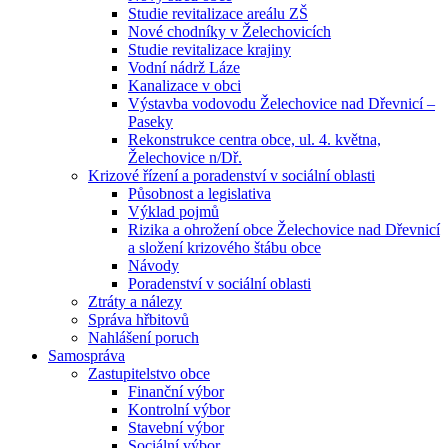
Studie revitalizace areálu ZŠ
Nové chodníky v Želechovicích
Studie revitalizace krajiny
Vodní nádrž Láze
Kanalizace v obci
Výstavba vodovodu Želechovice nad Dřevnicí –
Paseky
Rekonstrukce centra obce, ul. 4. května,
Želechovice n/Dř.
Krizové řízení a poradenství v sociální oblasti
Působnost a legislativa
Výklad pojmů
Rizika a ohrožení obce Želechovice nad Dřevnicí
a složení krizového štábu obce
Návody
Poradenství v sociální oblasti
Ztráty a nálezy
Správa hřbitovů
Nahlášení poruch
Samospráva
Zastupitelstvo obce
Finanční výbor
Kontrolní výbor
Stavební výbor
Sociální výbor