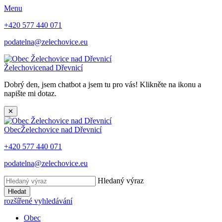
Menu
+420 577 440 071
podatelna@zelechovice.eu
Želechovice
nad Dřevnicí
Dobrý den, jsem chatbot a jsem tu pro vás! Klikněte na ikonu a
napište mi dotaz.
✕
Obec
Želechovice nad Dřevnicí
+420 577 440 071
podatelna@zelechovice.eu
Hledaný výraz
Hledat
rozšířené vyhledávání
Obec