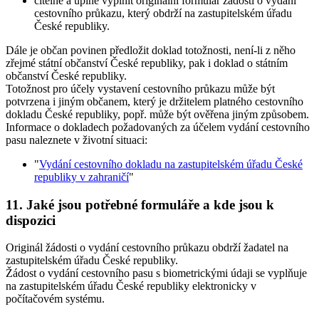
čitelně a úplně vyplnit originální formulář žádosti o vydání
cestovního průkazu, který obdrží na zastupitelském úřadu
České republiky.
Dále je občan povinen předložit doklad totožnosti, není-li z něho
zřejmé státní občanství České republiky, pak i doklad o státním
občanství České republiky.
Totožnost pro účely vystavení cestovního průkazu může být
potvrzena i jiným občanem, který je držitelem platného cestovního
dokladu České republiky, popř. může být ověřena jiným způsobem.
Informace o dokladech požadovaných za účelem vydání cestovního
pasu naleznete v životní situaci:
"
Vydání cestovního dokladu na zastupitelském úřadu České
republiky v zahraničí
"
11. Jaké jsou potřebné formuláře a kde jsou k
dispozici
Originál žádosti o vydání cestovního průkazu obdrží žadatel na
zastupitelském úřadu České republiky.
Žádost o vydání cestovního pasu s biometrickými údaji se vyplňuje
na zastupitelském úřadu České republiky elektronicky v
počítačovém systému.