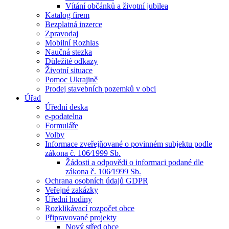
Vítání občánků a životní jubilea
Katalog firem
Bezplatná inzerce
Zpravodaj
Mobilní Rozhlas
Naučná stezka
Důležité odkazy
Životní situace
Pomoc Ukrajině
Prodej stavebních pozemků v obci
Úřad
Úřední deska
e-podatelna
Formuláře
Volby
Informace zveřejňované o povinném subjektu podle
zákona č. 106⁄1999 Sb.
Žádosti a odpovědi o informaci podané dle
zákona č. 106⁄1999 Sb.
Ochrana osobních údajů GDPR
Veřejné zakázky
Úřední hodiny
Rozklikávací rozpočet obce
Připravované projekty
Nový střed obce