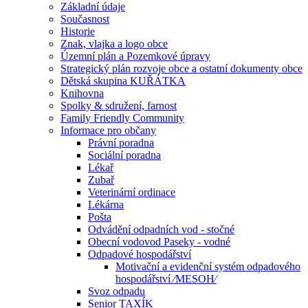
Základní údaje
Současnost
Historie
Znak, vlajka a logo obce
Územní plán a Pozemkové úpravy
Strategický plán rozvoje obce a ostatní dokumenty obce
Dětská skupina KUŘÁTKA
Knihovna
Spolky & sdružení, farnost
Family Friendly Community
Informace pro občany
Právní poradna
Sociální poradna
Lékař
Zubař
Veterinární ordinace
Lékárna
Pošta
Odvádění odpadních vod - stočné
Obecní vodovod Paseky - vodné
Odpadové hospodářství
Motivační a evidenční systém odpadového
hospodářství ⁄MESOH⁄
Svoz odpadu
Senior TAXÍK