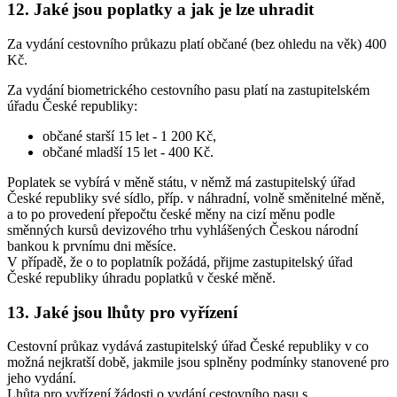
12. Jaké jsou poplatky a jak je lze uhradit
Za vydání cestovního průkazu platí občané (bez ohledu na věk) 400
Kč.
Za vydání biometrického cestovního pasu platí na zastupitelském
úřadu České republiky:
občané starší 15 let - 1 200 Kč,
občané mladší 15 let - 400 Kč.
Poplatek se vybírá v měně státu, v němž má zastupitelský úřad
České republiky své sídlo, příp. v náhradní, volně směnitelné měně,
a to po provedení přepočtu české měny na cizí měnu podle
směnných kursů devizového trhu vyhlášených Českou národní
bankou k prvnímu dni měsíce.
V případě, že o to poplatník požádá, přijme zastupitelský úřad
České republiky úhradu poplatků v české měně.
13. Jaké jsou lhůty pro vyřízení
Cestovní průkaz vydává zastupitelský úřad České republiky v co
možná nejkratší době, jakmile jsou splněny podmínky stanovené pro
jeho vydání.
Lhůta pro vyřízení žádosti o vydání cestovního pasu s