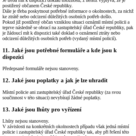
Je třeba mít k dispozici doklad totožnosti, z něhož vyplývá, že je
postižený občanem České republiky.
Dále je třeba poskytnout potřebné informace o okolnostech, za nichž
ke ztrátě nebo odcizení důležitých osobních potřeb došlo.
Pokud již postižený občan vzniklou situaci oznámil místní policii a
teprve následně se obrací na zastupitelský úřad České republiky, pak
je žádoucí mít k dispozici také doklad o oznámení ztráty nebo
odcizení důležitých osobních potřeb (vydaný místní policií).
11. Jaké jsou potřebné formuláře a kde jsou k
dispozici
Předepsané formuláře nejsou stanoveny.
12. Jaké jsou poplatky a jak je lze uhradit
Místní policie ani zastupitelský úřad České republiky (za svou
součinnost v této situaci) nevybírají žádné poplatky.
13. Jaké jsou lhůty pro vyřízení
Lhůty nejsou stanoveny.
V závislosti na konkrétních okolnostech případu však jedná místní
policie i zastupitelský úřad České republiky tak, aby při řešení této