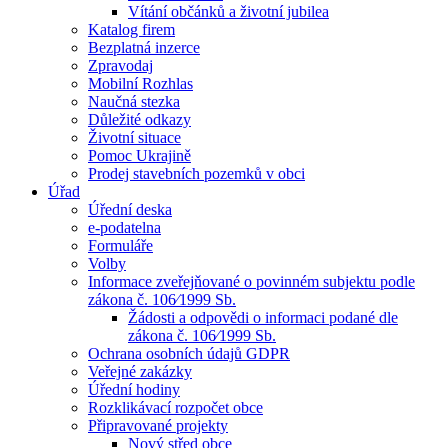
Vítání občánků a životní jubilea
Katalog firem
Bezplatná inzerce
Zpravodaj
Mobilní Rozhlas
Naučná stezka
Důležité odkazy
Životní situace
Pomoc Ukrajině
Prodej stavebních pozemků v obci
Úřad
Úřední deska
e-podatelna
Formuláře
Volby
Informace zveřejňované o povinném subjektu podle
zákona č. 106⁄1999 Sb.
Žádosti a odpovědi o informaci podané dle
zákona č. 106⁄1999 Sb.
Ochrana osobních údajů GDPR
Veřejné zakázky
Úřední hodiny
Rozklikávací rozpočet obce
Připravované projekty
Nový střed obce