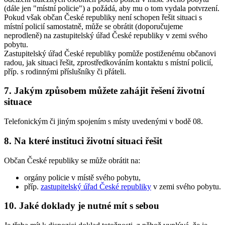
(dále jen "místní policie") a požádá, aby mu o tom vydala potvrzení.
Pokud však občan České republiky není schopen řešit situaci s
místní policií samostatně, může se obrátit (doporučujeme
neprodleně) na zastupitelský úřad České republiky v zemi svého
pobytu.
Zastupitelský úřad České republiky pomůže postiženému občanovi
radou, jak situaci řešit, zprostředkováním kontaktu s místní policií,
příp. s rodinnými příslušníky či přáteli.
7. Jakým způsobem můžete zahájit řešení životní
situace
Telefonickým či jiným spojením s místy uvedenými v bodě 08.
8. Na které instituci životní situaci řešit
Občan České republiky se může obrátit na:
orgány policie v místě svého pobytu,
příp.
zastupitelský úřad České republiky
v zemi svého pobytu.
10. Jaké doklady je nutné mít s sebou