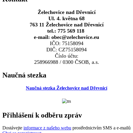
Želechovice nad Dřevnicí
Ul. 4. května 68
763 11 Želechovice nad Dřevnicí
tel.: 775 569 118
e-mail: obec@zelechovice.eu
IČO: 75158094
DIČ: CZ75158094
Číslo účtu:
258966988 / 0300 ČSOB, a.s.
Naučná stezka
Naučná stezka Želechovice nad Dřevnicí
Přihlášení k odběru zpráv
Dostávejte
informace z našeho webu
prostřednictvím SMS a e-mailů