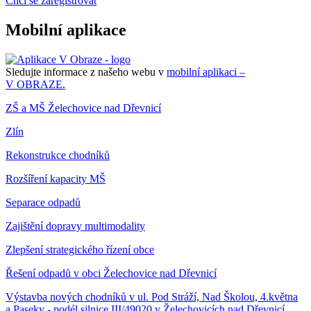
Chci se zaregistrovat
Mobilní aplikace
Sledujte informace z našeho webu v
mobilní aplikaci –
V OBRAZE.
ZŠ a MŠ Želechovice nad Dřevnicí
Zlín
Rekonstrukce chodníků
Rozšíření kapacity MŠ
Separace odpadů
Zajištění dopravy multimodality
Zlepšení strategického řízení obce
Řešení odpadů v obci Želechovice nad Dřevnicí
Výstavba nových chodníků v ul. Pod Stráží, Nad Školou, 4.května
a Paseky - podél silnice III/49020 v Želechovicích nad Dřevnicí