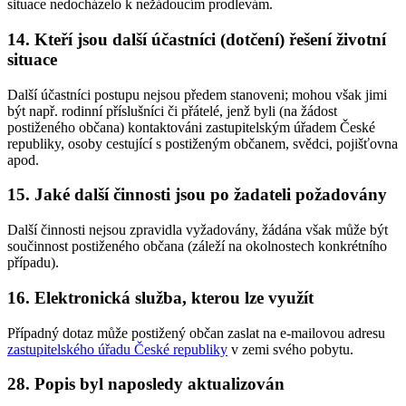
situace nedocházelo k nežádoucím prodlevám.
14. Kteří jsou další účastníci (dotčení) řešení životní
situace
Další účastníci postupu nejsou předem stanoveni; mohou však jimi
být např. rodinní příslušníci či přátelé, jenž byli (na žádost
postiženého občana) kontaktováni zastupitelským úřadem České
republiky, osoby cestující s postiženým občanem, svědci, pojišťovna
apod.
15. Jaké další činnosti jsou po žadateli požadovány
Další činnosti nejsou zpravidla vyžadovány, žádána však může být
součinnost postiženého občana (záleží na okolnostech konkrétního
případu).
16. Elektronická služba, kterou lze využít
Případný dotaz může postižený občan zaslat na e-mailovou adresu
zastupitelského úřadu České republiky
v zemi svého pobytu.
28. Popis byl naposledy aktualizován