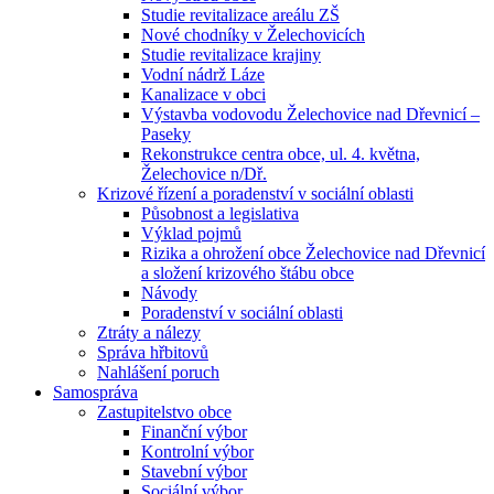
Studie revitalizace areálu ZŠ
Nové chodníky v Želechovicích
Studie revitalizace krajiny
Vodní nádrž Láze
Kanalizace v obci
Výstavba vodovodu Želechovice nad Dřevnicí –
Paseky
Rekonstrukce centra obce, ul. 4. května,
Želechovice n/Dř.
Krizové řízení a poradenství v sociální oblasti
Působnost a legislativa
Výklad pojmů
Rizika a ohrožení obce Želechovice nad Dřevnicí
a složení krizového štábu obce
Návody
Poradenství v sociální oblasti
Ztráty a nálezy
Správa hřbitovů
Nahlášení poruch
Samospráva
Zastupitelstvo obce
Finanční výbor
Kontrolní výbor
Stavební výbor
Sociální výbor