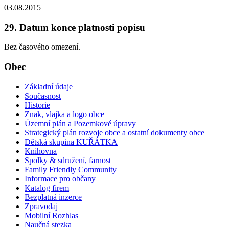
03.08.2015
29. Datum konce platnosti popisu
Bez časového omezení.
Obec
Základní údaje
Současnost
Historie
Znak, vlajka a logo obce
Územní plán a Pozemkové úpravy
Strategický plán rozvoje obce a ostatní dokumenty obce
Dětská skupina KUŘÁTKA
Knihovna
Spolky & sdružení, farnost
Family Friendly Community
Informace pro občany
Katalog firem
Bezplatná inzerce
Zpravodaj
Mobilní Rozhlas
Naučná stezka