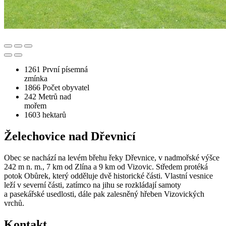
1261
První písemná
zmínka
1866
Počet obyvatel
242
Metrů nad
mořem
1603
hektarů
Želechovice nad Dřevnicí
Obec se nachází na levém břehu řeky Dřevnice, v nadmořské výšce
242 m n. m., 7 km od Zlína a 9 km od Vizovic. Středem protéká
potok Obůrek, který odděluje dvě historické části. Vlastní vesnice
leží v severní části, zatímco na jihu se rozkládají samoty
a pasekářské usedlosti, dále pak zalesněný hřeben Vizovických
vrchů.
Kontakt