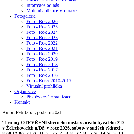
Informace od nás
Mobilní aplikace V obraze
Fotogalerie
Foto - Rok 2026
Foto - Rok 2025
Foto - Rok 2024
Foto - Rok 2023
Foto - Rok 2022
Foto - Rok 2021
Foto - Rok 2020
Foto - Rok 2019
Foto - Rok 2018
Foto - Rok 2017
Foto - Rok 2016
Foto - Roky 2010-2015
Virtuální prohlídka
Organizace
Příspěvková organizace
Kontakt
Autor: Petr Jaroň, podzim 2021
Termíny OTEVŘENÍ sběrného místa v areálu bývalého ZD
v Želechovicích n/Dř. v roce 2026, soboty v sudých týdnech,
8:00-12:00: 27. 6., 11. 7., 25. 7., 8. 8., 22. 8., 5. 9., 19. 9., 3. 10.,