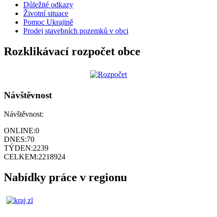
Důležité odkazy
Životní situace
Pomoc Ukrajině
Prodej stavebních pozemků v obci
Rozklikávací rozpočet obce
Návštěvnost
Návštěvnost:
ONLINE:
0
DNES:
70
TÝDEN:
2239
CELKEM:
2218924
Nabídky práce v regionu