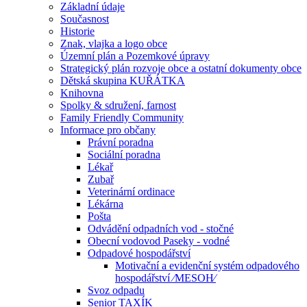
Základní údaje
Současnost
Historie
Znak, vlajka a logo obce
Územní plán a Pozemkové úpravy
Strategický plán rozvoje obce a ostatní dokumenty obce
Dětská skupina KUŘÁTKA
Knihovna
Spolky & sdružení, farnost
Family Friendly Community
Informace pro občany
Právní poradna
Sociální poradna
Lékař
Zubař
Veterinární ordinace
Lékárna
Pošta
Odvádění odpadních vod - stočné
Obecní vodovod Paseky - vodné
Odpadové hospodářství
Motivační a evidenční systém odpadového
hospodářství ⁄MESOH⁄
Svoz odpadu
Senior TAXÍK