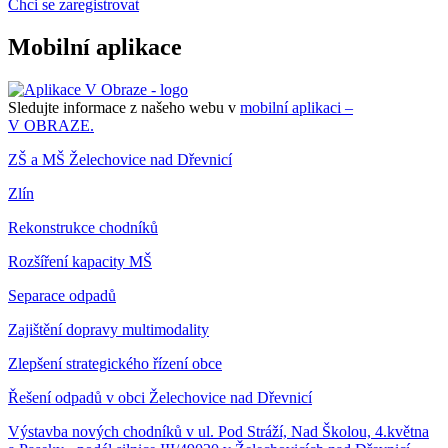
Chci se zaregistrovat
Mobilní aplikace
Sledujte informace z našeho webu v
mobilní aplikaci –
V OBRAZE.
ZŠ a MŠ Želechovice nad Dřevnicí
Zlín
Rekonstrukce chodníků
Rozšíření kapacity MŠ
Separace odpadů
Zajištění dopravy multimodality
Zlepšení strategického řízení obce
Řešení odpadů v obci Želechovice nad Dřevnicí
Výstavba nových chodníků v ul. Pod Stráží, Nad Školou, 4.května