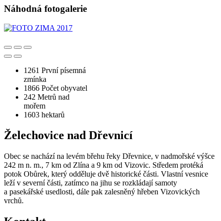
Náhodná fotogalerie
1261
První písemná
zmínka
1866
Počet obyvatel
242
Metrů nad
mořem
1603
hektarů
Želechovice nad Dřevnicí
Obec se nachází na levém břehu řeky Dřevnice, v nadmořské výšce
242 m n. m., 7 km od Zlína a 9 km od Vizovic. Středem protéká
potok Obůrek, který odděluje dvě historické části. Vlastní vesnice
leží v severní části, zatímco na jihu se rozkládají samoty
a pasekářské usedlosti, dále pak zalesněný hřeben Vizovických
vrchů.