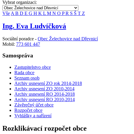
Vybrat organizaci:
Vše
A
B
D
E
G
H
K
L
M
N
O
P
R
S
Š
T
Z
Ing. Eva Ludvíčková
Sociální poradce -
Obec Želechovice nad Dřevnicí
Mobil:
773 601 447
Samospráva
Zastupitelstvo obce
Rada obce
Seznam osob
Archiv usnesení ZO rok 2014-2018
Archiv usnesení ZO 2010-2014
Archiv usnesení RO 2014-2018
Archiv usnesení RO 2010-2014
Závěrečný účet obce
Rozpočet obce
Vyhlášky a nařízení
Rozklikávací rozpočet obce