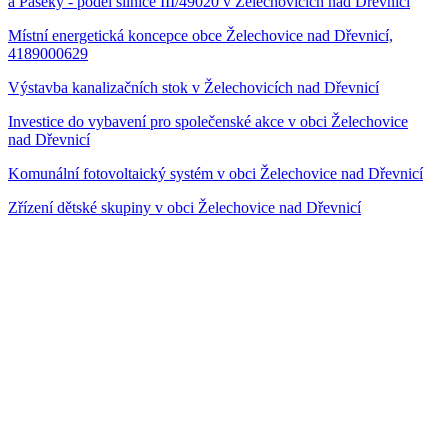
a Paseky - podél silnice III/49020 v Želechovicích nad Dřevnicí
Místní energetická koncepce obce Želechovice nad Dřevnicí,
4189000629
Výstavba kanalizačních stok v Želechovicích nad Dřevnicí
Investice do vybavení pro společenské akce v obci Želechovice
nad Dřevnicí
Komunální fotovoltaický systém v obci Želechovice nad Dřevnicí
Zřízení dětské skupiny v obci Želechovice nad Dřevnicí