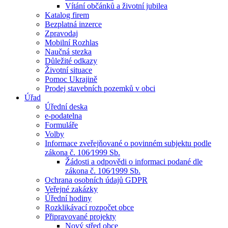
Vítání občánků a životní jubilea
Katalog firem
Bezplatná inzerce
Zpravodaj
Mobilní Rozhlas
Naučná stezka
Důležité odkazy
Životní situace
Pomoc Ukrajině
Prodej stavebních pozemků v obci
Úřad
Úřední deska
e-podatelna
Formuláře
Volby
Informace zveřejňované o povinném subjektu podle
zákona č. 106⁄1999 Sb.
Žádosti a odpovědi o informaci podané dle
zákona č. 106⁄1999 Sb.
Ochrana osobních údajů GDPR
Veřejné zakázky
Úřední hodiny
Rozklikávací rozpočet obce
Připravované projekty
Nový střed obce