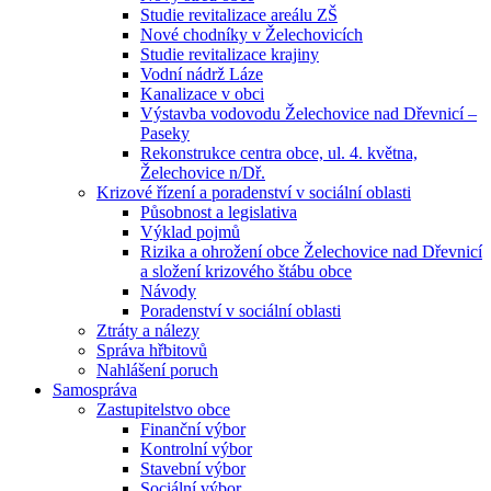
Studie revitalizace areálu ZŠ
Nové chodníky v Želechovicích
Studie revitalizace krajiny
Vodní nádrž Láze
Kanalizace v obci
Výstavba vodovodu Želechovice nad Dřevnicí –
Paseky
Rekonstrukce centra obce, ul. 4. května,
Želechovice n/Dř.
Krizové řízení a poradenství v sociální oblasti
Působnost a legislativa
Výklad pojmů
Rizika a ohrožení obce Želechovice nad Dřevnicí
a složení krizového štábu obce
Návody
Poradenství v sociální oblasti
Ztráty a nálezy
Správa hřbitovů
Nahlášení poruch
Samospráva
Zastupitelstvo obce
Finanční výbor
Kontrolní výbor
Stavební výbor
Sociální výbor