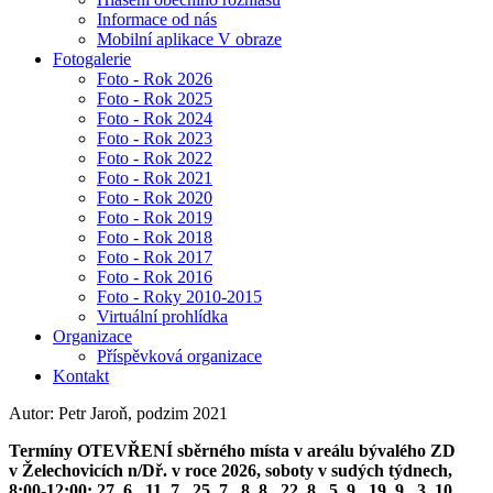
Informace od nás
Mobilní aplikace V obraze
Fotogalerie
Foto - Rok 2026
Foto - Rok 2025
Foto - Rok 2024
Foto - Rok 2023
Foto - Rok 2022
Foto - Rok 2021
Foto - Rok 2020
Foto - Rok 2019
Foto - Rok 2018
Foto - Rok 2017
Foto - Rok 2016
Foto - Roky 2010-2015
Virtuální prohlídka
Organizace
Příspěvková organizace
Kontakt
Autor: Petr Jaroň, podzim 2021
Termíny OTEVŘENÍ sběrného místa v areálu bývalého ZD
v Želechovicích n/Dř. v roce 2026, soboty v sudých týdnech,
8:00-12:00: 27. 6., 11. 7., 25. 7., 8. 8., 22. 8., 5. 9., 19. 9., 3. 10.,