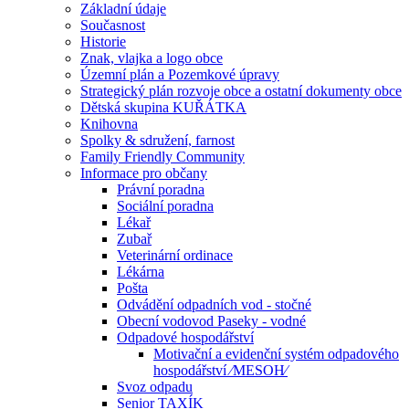
Základní údaje
Současnost
Historie
Znak, vlajka a logo obce
Územní plán a Pozemkové úpravy
Strategický plán rozvoje obce a ostatní dokumenty obce
Dětská skupina KUŘÁTKA
Knihovna
Spolky & sdružení, farnost
Family Friendly Community
Informace pro občany
Právní poradna
Sociální poradna
Lékař
Zubař
Veterinární ordinace
Lékárna
Pošta
Odvádění odpadních vod - stočné
Obecní vodovod Paseky - vodné
Odpadové hospodářství
Motivační a evidenční systém odpadového
hospodářství ⁄MESOH⁄
Svoz odpadu
Senior TAXÍK