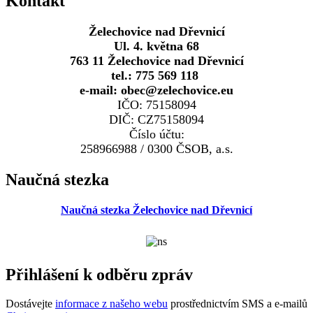
Kontakt
Želechovice nad Dřevnicí
Ul. 4. května 68
763 11 Želechovice nad Dřevnicí
tel.: 775 569 118
e-mail: obec@zelechovice.eu
IČO: 75158094
DIČ: CZ75158094
Číslo účtu:
258966988 / 0300 ČSOB, a.s.
Naučná stezka
Naučná stezka Želechovice nad Dřevnicí
Přihlášení k odběru zpráv
Dostávejte
informace z našeho webu
prostřednictvím SMS a e-mailů