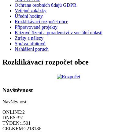
Ochrana osobních údajů GDPR
Veřejné zakázky
Úřední hodiny
Rozklikávací rozpočet obce
Připravované projekty
Krizové řízení a poradenství v sociální oblasti
Ztráty a nálezy
Správa hřbitovů
Nahlášení poruch
Rozklikávací rozpočet obce
Návštěvnost
Návštěvnost:
ONLINE:
2
DNES:
351
TÝDEN:
1501
CELKEM:
2218186