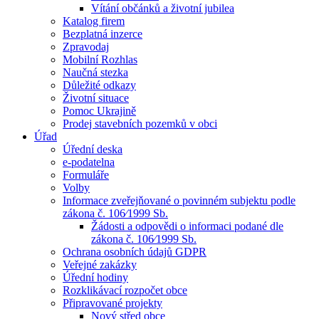
Vítání občánků a životní jubilea
Katalog firem
Bezplatná inzerce
Zpravodaj
Mobilní Rozhlas
Naučná stezka
Důležité odkazy
Životní situace
Pomoc Ukrajině
Prodej stavebních pozemků v obci
Úřad
Úřední deska
e-podatelna
Formuláře
Volby
Informace zveřejňované o povinném subjektu podle
zákona č. 106⁄1999 Sb.
Žádosti a odpovědi o informaci podané dle
zákona č. 106⁄1999 Sb.
Ochrana osobních údajů GDPR
Veřejné zakázky
Úřední hodiny
Rozklikávací rozpočet obce
Připravované projekty
Nový střed obce