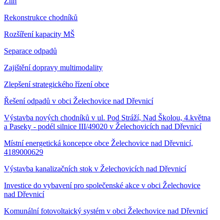
Zlín
Rekonstrukce chodníků
Rozšíření kapacity MŠ
Separace odpadů
Zajištění dopravy multimodality
Zlepšení strategického řízení obce
Řešení odpadů v obci Želechovice nad Dřevnicí
Výstavba nových chodníků v ul. Pod Stráží, Nad Školou, 4.května
a Paseky - podél silnice III/49020 v Želechovicích nad Dřevnicí
Místní energetická koncepce obce Želechovice nad Dřevnicí,
4189000629
Výstavba kanalizačních stok v Želechovicích nad Dřevnicí
Investice do vybavení pro společenské akce v obci Želechovice
nad Dřevnicí
Komunální fotovoltaický systém v obci Želechovice nad Dřevnicí