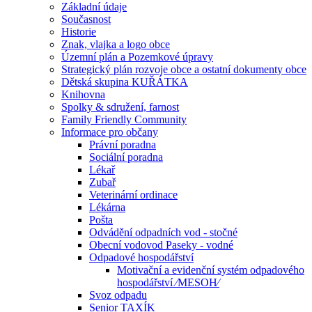
Základní údaje
Současnost
Historie
Znak, vlajka a logo obce
Územní plán a Pozemkové úpravy
Strategický plán rozvoje obce a ostatní dokumenty obce
Dětská skupina KUŘÁTKA
Knihovna
Spolky & sdružení, farnost
Family Friendly Community
Informace pro občany
Právní poradna
Sociální poradna
Lékař
Zubař
Veterinární ordinace
Lékárna
Pošta
Odvádění odpadních vod - stočné
Obecní vodovod Paseky - vodné
Odpadové hospodářství
Motivační a evidenční systém odpadového
hospodářství ⁄MESOH⁄
Svoz odpadu
Senior TAXÍK