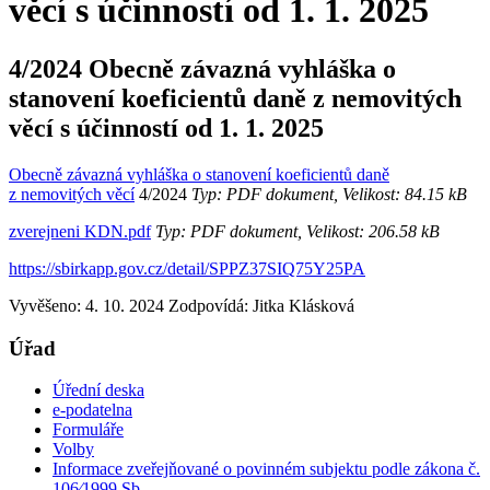
věcí s účinností od 1. 1. 2025
4/2024 Obecně závazná vyhláška o
stanovení koeficientů daně z nemovitých
věcí s účinností od 1. 1. 2025
Obecně závazná vyhláška o stanovení koeficientů daně
z nemovitých věcí
4/2024
Typ: PDF dokument, Velikost: 84.15 kB
zverejneni KDN.pdf
Typ: PDF dokument, Velikost: 206.58 kB
https://sbirkapp.gov.cz/detail/SPPZ37SIQ75Y25PA
Vyvěšeno: 4. 10. 2024
Zodpovídá:
Jitka Klásková
Úřad
Úřední deska
e-podatelna
Formuláře
Volby
Informace zveřejňované o povinném subjektu podle zákona č.
106⁄1999 Sb.