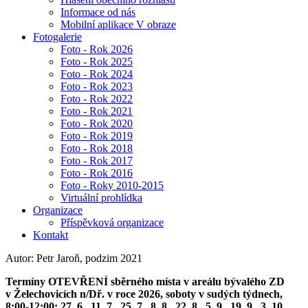
Informace od nás
Mobilní aplikace V obraze
Fotogalerie
Foto - Rok 2026
Foto - Rok 2025
Foto - Rok 2024
Foto - Rok 2023
Foto - Rok 2022
Foto - Rok 2021
Foto - Rok 2020
Foto - Rok 2019
Foto - Rok 2018
Foto - Rok 2017
Foto - Rok 2016
Foto - Roky 2010-2015
Virtuální prohlídka
Organizace
Příspěvková organizace
Kontakt
Autor: Petr Jaroň, podzim 2021
Termíny OTEVŘENÍ sběrného místa v areálu bývalého ZD
v Želechovicích n/Dř. v roce 2026, soboty v sudých týdnech,
8:00-12:00: 27. 6., 11. 7., 25. 7., 8. 8., 22. 8., 5. 9., 19. 9., 3. 10.,