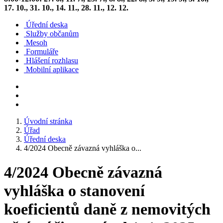
17. 10., 31. 10., 14. 11., 28. 11., 12. 12.
Úřední deska
Služby občanům
Mesoh
Formuláře
Hlášení rozhlasu
Mobilní aplikace
Úvodní stránka
Úřad
Úřední deska
4/2024 Obecně závazná vyhláška o...
4/2024 Obecně závazná
vyhláška o stanovení
koeficientů daně z nemovitých