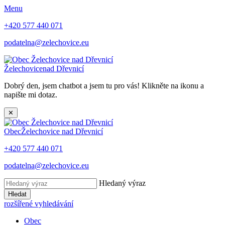
Menu
+420 577 440 071
podatelna@zelechovice.eu
Želechovice
nad Dřevnicí
Dobrý den, jsem chatbot a jsem tu pro vás! Klikněte na ikonu a
napište mi dotaz.
✕
Obec
Želechovice nad Dřevnicí
+420 577 440 071
podatelna@zelechovice.eu
Hledaný výraz
Hledat
rozšířené vyhledávání
Obec