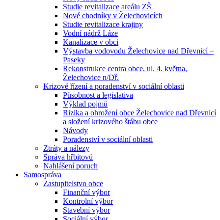
Studie revitalizace areálu ZŠ
Nové chodníky v Želechovicích
Studie revitalizace krajiny
Vodní nádrž Láze
Kanalizace v obci
Výstavba vodovodu Želechovice nad Dřevnicí –
Paseky
Rekonstrukce centra obce, ul. 4. května,
Želechovice n/Dř.
Krizové řízení a poradenství v sociální oblasti
Působnost a legislativa
Výklad pojmů
Rizika a ohrožení obce Želechovice nad Dřevnicí
a složení krizového štábu obce
Návody
Poradenství v sociální oblasti
Ztráty a nálezy
Správa hřbitovů
Nahlášení poruch
Samospráva
Zastupitelstvo obce
Finanční výbor
Kontrolní výbor
Stavební výbor
Sociální výbor