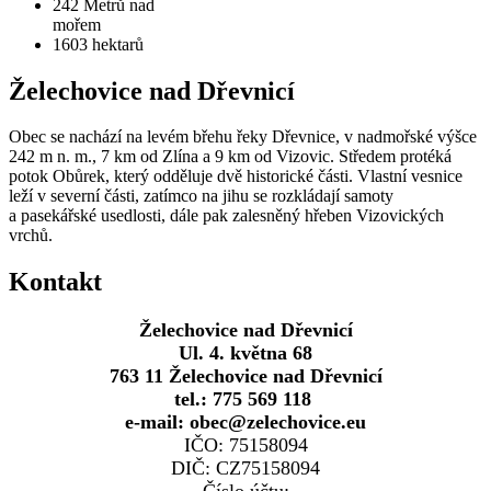
242
Metrů nad
mořem
1603
hektarů
Želechovice nad Dřevnicí
Obec se nachází na levém břehu řeky Dřevnice, v nadmořské výšce
242 m n. m., 7 km od Zlína a 9 km od Vizovic. Středem protéká
potok Obůrek, který odděluje dvě historické části. Vlastní vesnice
leží v severní části, zatímco na jihu se rozkládají samoty
a pasekářské usedlosti, dále pak zalesněný hřeben Vizovických
vrchů.
Kontakt
Želechovice nad Dřevnicí
Ul. 4. května 68
763 11 Želechovice nad Dřevnicí
tel.: 775 569 118
e-mail: obec@zelechovice.eu
IČO: 75158094
DIČ: CZ75158094