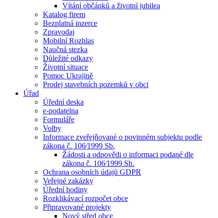
Vítání občánků a životní jubilea
Katalog firem
Bezplatná inzerce
Zpravodaj
Mobilní Rozhlas
Naučná stezka
Důležité odkazy
Životní situace
Pomoc Ukrajině
Prodej stavebních pozemků v obci
Úřad
Úřední deska
e-podatelna
Formuláře
Volby
Informace zveřejňované o povinném subjektu podle
zákona č. 106⁄1999 Sb.
Žádosti a odpovědi o informaci podané dle
zákona č. 106⁄1999 Sb.
Ochrana osobních údajů GDPR
Veřejné zakázky
Úřední hodiny
Rozklikávací rozpočet obce
Připravované projekty
Nový střed obce