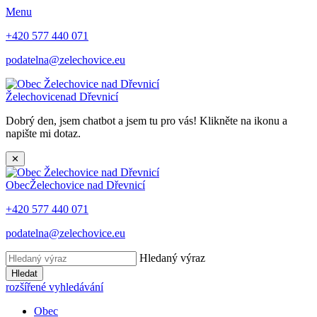
Menu
+420 577 440 071
podatelna@zelechovice.eu
Želechovice
nad Dřevnicí
Dobrý den, jsem chatbot a jsem tu pro vás! Klikněte na ikonu a
napište mi dotaz.
✕
Obec
Želechovice nad Dřevnicí
+420 577 440 071
podatelna@zelechovice.eu
Hledaný výraz
Hledat
rozšířené vyhledávání
Obec