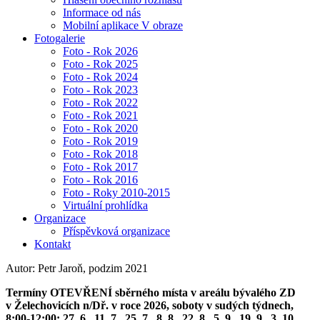
Informace od nás
Mobilní aplikace V obraze
Fotogalerie
Foto - Rok 2026
Foto - Rok 2025
Foto - Rok 2024
Foto - Rok 2023
Foto - Rok 2022
Foto - Rok 2021
Foto - Rok 2020
Foto - Rok 2019
Foto - Rok 2018
Foto - Rok 2017
Foto - Rok 2016
Foto - Roky 2010-2015
Virtuální prohlídka
Organizace
Příspěvková organizace
Kontakt
Autor: Petr Jaroň, podzim 2021
Termíny OTEVŘENÍ sběrného místa v areálu bývalého ZD
v Želechovicích n/Dř. v roce 2026, soboty v sudých týdnech,
8:00-12:00: 27. 6., 11. 7., 25. 7., 8. 8., 22. 8., 5. 9., 19. 9., 3. 10.,