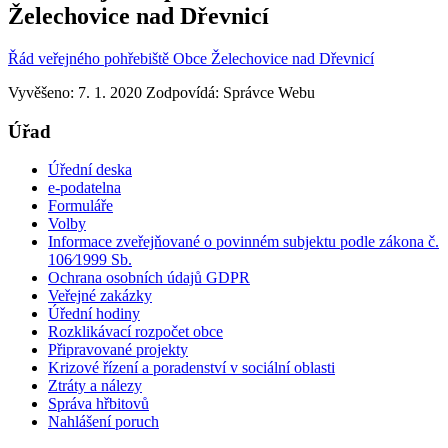
Želechovice nad Dřevnicí
Řád veřejného pohřebiště Obce Želechovice nad Dřevnicí
Vyvěšeno: 7. 1. 2020
Zodpovídá:
Správce Webu
Úřad
Úřední deska
e-podatelna
Formuláře
Volby
Informace zveřejňované o povinném subjektu podle zákona č.
106⁄1999 Sb.
Ochrana osobních údajů GDPR
Veřejné zakázky
Úřední hodiny
Rozklikávací rozpočet obce
Připravované projekty
Krizové řízení a poradenství v sociální oblasti
Ztráty a nálezy
Správa hřbitovů
Nahlášení poruch