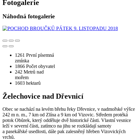
Fotogalerie
Náhodná fotogalerie
1261
První písemná
zmínka
1866
Počet obyvatel
242
Metrů nad
mořem
1603
hektarů
Želechovice nad Dřevnicí
Obec se nachází na levém břehu řeky Dřevnice, v nadmořské výšce
242 m n. m., 7 km od Zlína a 9 km od Vizovic. Středem protéká
potok Obůrek, který odděluje dvě historické části. Vlastní vesnice
leží v severní části, zatímco na jihu se rozkládají samoty
a pasekářské usedlosti, dále pak zalesněný hřeben Vizovických
vrchů.