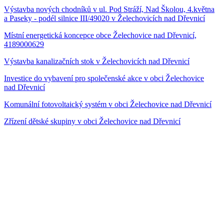
Výstavba nových chodníků v ul. Pod Stráží, Nad Školou, 4.května
a Paseky - podél silnice III/49020 v Želechovicích nad Dřevnicí
Místní energetická koncepce obce Želechovice nad Dřevnicí,
4189000629
Výstavba kanalizačních stok v Želechovicích nad Dřevnicí
Investice do vybavení pro společenské akce v obci Želechovice
nad Dřevnicí
Komunální fotovoltaický systém v obci Želechovice nad Dřevnicí
Zřízení dětské skupiny v obci Želechovice nad Dřevnicí