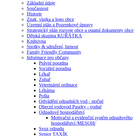
Základní údaje
Současnost
Historie
Znak, vlajka a logo obce
Územní plán a Pozemkové úpravy
Strategický plán rozvoje obce a ostatní dokumenty obce
Dětská skupina KUŘÁTKA
Knihovna
Spolky & sdružení, farnost
Family Friendly Community
Informace pro občany
Právní poradna
Sociální poradna
Lékař
Zubař
Veterinární ordinace
Lékárna
Pošta
Odvádění odpadních vod - stočné
Obecní vodovod Paseky - vodné
Odpadové hospodářství
Motivační a evidenční systém odpadového
hospodářství ⁄MESOH⁄
Svoz odpadu
Senior TAXÍK