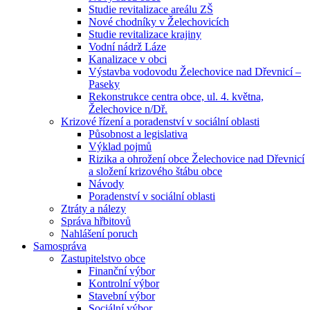
Studie revitalizace areálu ZŠ
Nové chodníky v Želechovicích
Studie revitalizace krajiny
Vodní nádrž Láze
Kanalizace v obci
Výstavba vodovodu Želechovice nad Dřevnicí –
Paseky
Rekonstrukce centra obce, ul. 4. května,
Želechovice n/Dř.
Krizové řízení a poradenství v sociální oblasti
Působnost a legislativa
Výklad pojmů
Rizika a ohrožení obce Želechovice nad Dřevnicí
a složení krizového štábu obce
Návody
Poradenství v sociální oblasti
Ztráty a nálezy
Správa hřbitovů
Nahlášení poruch
Samospráva
Zastupitelstvo obce
Finanční výbor
Kontrolní výbor
Stavební výbor
Sociální výbor