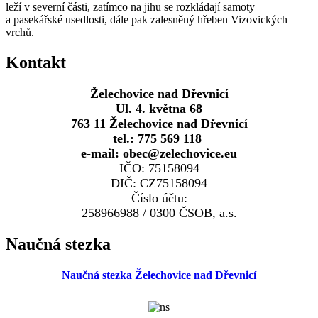
leží v severní části, zatímco na jihu se rozkládají samoty
a pasekářské usedlosti, dále pak zalesněný hřeben Vizovických
vrchů.
Kontakt
Želechovice nad Dřevnicí
Ul. 4. května 68
763 11 Želechovice nad Dřevnicí
tel.: 775 569 118
e-mail: obec@zelechovice.eu
IČO: 75158094
DIČ: CZ75158094
Číslo účtu:
258966988 / 0300 ČSOB, a.s.
Naučná stezka
Naučná stezka Želechovice nad Dřevnicí