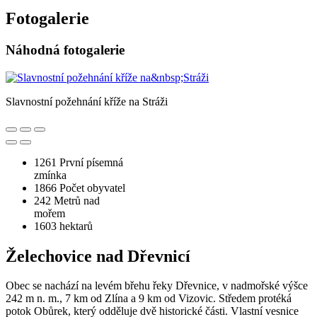
Fotogalerie
Náhodná fotogalerie
Slavnostní požehnání kříže na Stráži
1261
První písemná
zmínka
1866
Počet obyvatel
242
Metrů nad
mořem
1603
hektarů
Želechovice nad Dřevnicí
Obec se nachází na levém břehu řeky Dřevnice, v nadmořské výšce
242 m n. m., 7 km od Zlína a 9 km od Vizovic. Středem protéká
potok Obůrek, který odděluje dvě historické části. Vlastní vesnice