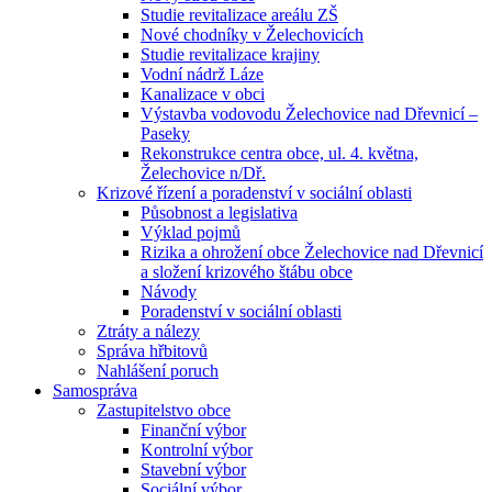
Studie revitalizace areálu ZŠ
Nové chodníky v Želechovicích
Studie revitalizace krajiny
Vodní nádrž Láze
Kanalizace v obci
Výstavba vodovodu Želechovice nad Dřevnicí –
Paseky
Rekonstrukce centra obce, ul. 4. května,
Želechovice n/Dř.
Krizové řízení a poradenství v sociální oblasti
Působnost a legislativa
Výklad pojmů
Rizika a ohrožení obce Želechovice nad Dřevnicí
a složení krizového štábu obce
Návody
Poradenství v sociální oblasti
Ztráty a nálezy
Správa hřbitovů
Nahlášení poruch
Samospráva
Zastupitelstvo obce
Finanční výbor
Kontrolní výbor
Stavební výbor
Sociální výbor