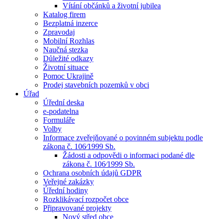
Vítání občánků a životní jubilea
Katalog firem
Bezplatná inzerce
Zpravodaj
Mobilní Rozhlas
Naučná stezka
Důležité odkazy
Životní situace
Pomoc Ukrajině
Prodej stavebních pozemků v obci
Úřad
Úřední deska
e-podatelna
Formuláře
Volby
Informace zveřejňované o povinném subjektu podle
zákona č. 106⁄1999 Sb.
Žádosti a odpovědi o informaci podané dle
zákona č. 106⁄1999 Sb.
Ochrana osobních údajů GDPR
Veřejné zakázky
Úřední hodiny
Rozklikávací rozpočet obce
Připravované projekty
Nový střed obce