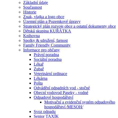
Základní údaje
Současnost
Historie
Znak, vlajka a logo obce
Územní plán a Pozemkové úpravy
Strategický plán rozvoje obce a ostatní dokumenty obce
Dětská skupina KUŘÁTKA
Knihovna
Spolky & sdružení, farnost
Family Friendly Community
Informace pro občany
Právní poradna
Sociální poradna
Lékař
Zubař
Veterinární ordinace
Lékárna
Pošta
Odvádění odpadních vod - stočné
Obecní vodovod Paseky - vodné
Odpadové hospodářství
Motivační a evidenční systém odpadového
hospodářství ⁄MESOH⁄
Svoz odpadu
Senior TAXÍK