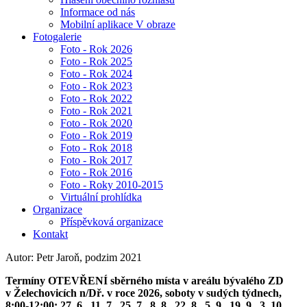
Informace od nás
Mobilní aplikace V obraze
Fotogalerie
Foto - Rok 2026
Foto - Rok 2025
Foto - Rok 2024
Foto - Rok 2023
Foto - Rok 2022
Foto - Rok 2021
Foto - Rok 2020
Foto - Rok 2019
Foto - Rok 2018
Foto - Rok 2017
Foto - Rok 2016
Foto - Roky 2010-2015
Virtuální prohlídka
Organizace
Příspěvková organizace
Kontakt
Autor: Petr Jaroň, podzim 2021
Termíny OTEVŘENÍ sběrného místa v areálu bývalého ZD
v Želechovicích n/Dř. v roce 2026, soboty v sudých týdnech,
8:00-12:00: 27. 6., 11. 7., 25. 7., 8. 8., 22. 8., 5. 9., 19. 9., 3. 10.,