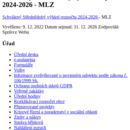
2024-2026 - MLZ
Schválený Střednědobý výhled rozpočtu 2024-2026
- MLZ
Vyvěšeno: 9. 12. 2022
Datum sejmutí: 31. 12. 2026
Zodpovídá:
Správce Webu
Úřad
Úřední deska
e-podatelna
Formuláře
Volby
Informace zveřejňované o povinném subjektu podle zákona č.
106⁄1999 Sb.
Ochrana osobních údajů GDPR
Veřejné zakázky
Úřední hodiny
Rozklikávací rozpočet obce
Připravované projekty
Krizové řízení a poradenství v sociální oblasti
Ztráty a nálezy
Správa hřbitovů
Nahlášení poruch