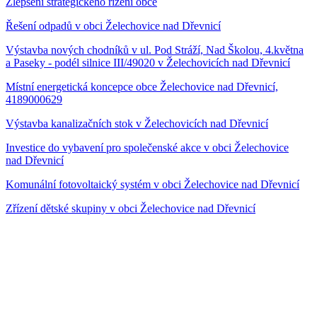
Zlepšení strategického řízení obce
Řešení odpadů v obci Želechovice nad Dřevnicí
Výstavba nových chodníků v ul. Pod Stráží, Nad Školou, 4.května
a Paseky - podél silnice III/49020 v Želechovicích nad Dřevnicí
Místní energetická koncepce obce Želechovice nad Dřevnicí,
4189000629
Výstavba kanalizačních stok v Želechovicích nad Dřevnicí
Investice do vybavení pro společenské akce v obci Želechovice
nad Dřevnicí
Komunální fotovoltaický systém v obci Želechovice nad Dřevnicí
Zřízení dětské skupiny v obci Želechovice nad Dřevnicí