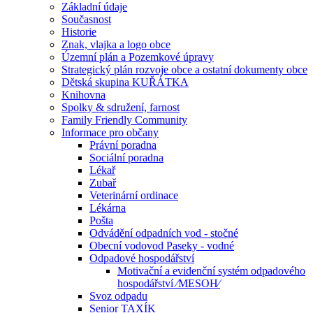
Základní údaje
Současnost
Historie
Znak, vlajka a logo obce
Územní plán a Pozemkové úpravy
Strategický plán rozvoje obce a ostatní dokumenty obce
Dětská skupina KUŘÁTKA
Knihovna
Spolky & sdružení, farnost
Family Friendly Community
Informace pro občany
Právní poradna
Sociální poradna
Lékař
Zubař
Veterinární ordinace
Lékárna
Pošta
Odvádění odpadních vod - stočné
Obecní vodovod Paseky - vodné
Odpadové hospodářství
Motivační a evidenční systém odpadového
hospodářství ⁄MESOH⁄
Svoz odpadu
Senior TAXÍK