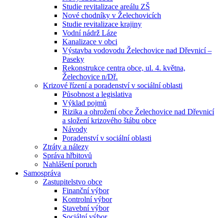
Studie revitalizace areálu ZŠ
Nové chodníky v Želechovicích
Studie revitalizace krajiny
Vodní nádrž Láze
Kanalizace v obci
Výstavba vodovodu Želechovice nad Dřevnicí –
Paseky
Rekonstrukce centra obce, ul. 4. května,
Želechovice n/Dř.
Krizové řízení a poradenství v sociální oblasti
Působnost a legislativa
Výklad pojmů
Rizika a ohrožení obce Želechovice nad Dřevnicí
a složení krizového štábu obce
Návody
Poradenství v sociální oblasti
Ztráty a nálezy
Správa hřbitovů
Nahlášení poruch
Samospráva
Zastupitelstvo obce
Finanční výbor
Kontrolní výbor
Stavební výbor
Sociální výbor