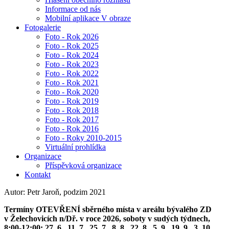
Informace od nás
Mobilní aplikace V obraze
Fotogalerie
Foto - Rok 2026
Foto - Rok 2025
Foto - Rok 2024
Foto - Rok 2023
Foto - Rok 2022
Foto - Rok 2021
Foto - Rok 2020
Foto - Rok 2019
Foto - Rok 2018
Foto - Rok 2017
Foto - Rok 2016
Foto - Roky 2010-2015
Virtuální prohlídka
Organizace
Příspěvková organizace
Kontakt
Autor: Petr Jaroň, podzim 2021
Termíny OTEVŘENÍ sběrného místa v areálu bývalého ZD
v Želechovicích n/Dř. v roce 2026, soboty v sudých týdnech,
8:00-12:00: 27. 6., 11. 7., 25. 7., 8. 8., 22. 8., 5. 9., 19. 9., 3. 10.,