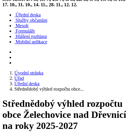
17. 10., 31. 10., 14. 11., 28. 11., 12. 12.
Úřední deska
Služby občanům
Mesoh
Formuláře
Hlášení rozhlasu
Mobilní aplikace
Úvodní stránka
Úřad
Úřední deska
Střednědobý výhled rozpočtu obce...
Střednědobý výhled rozpočtu
obce Želechovice nad Dřevnicí
na roky 2025-2027