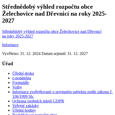
Střednědobý výhled rozpočtu obce
Želechovice nad Dřevnicí na roky 2025-
2027
Střednědobý výhled rozpočtu obce Želechovice nad Dřevnicí
na roky 2025-2027
Informace
Vyvěšeno: 31. 12. 2024
Datum sejmutí: 31. 12. 2027
Úřad
Úřední deska
e-podatelna
Formuláře
Volby
Informace zveřejňované o povinném subjektu podle zákona č.
106⁄1999 Sb.
Ochrana osobních údajů GDPR
Veřejné zakázky
Úřední hodiny
Rozklikávací rozpočet obce