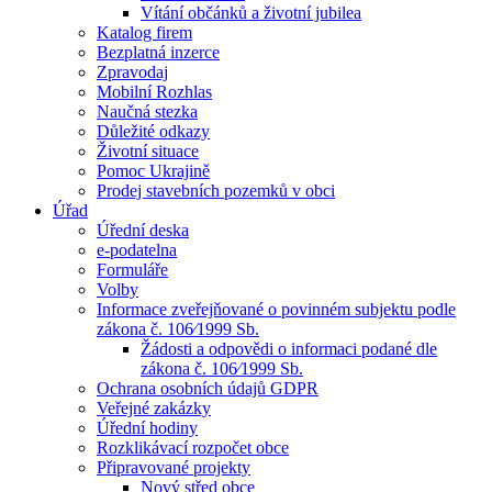
Vítání občánků a životní jubilea
Katalog firem
Bezplatná inzerce
Zpravodaj
Mobilní Rozhlas
Naučná stezka
Důležité odkazy
Životní situace
Pomoc Ukrajině
Prodej stavebních pozemků v obci
Úřad
Úřední deska
e-podatelna
Formuláře
Volby
Informace zveřejňované o povinném subjektu podle
zákona č. 106⁄1999 Sb.
Žádosti a odpovědi o informaci podané dle
zákona č. 106⁄1999 Sb.
Ochrana osobních údajů GDPR
Veřejné zakázky
Úřední hodiny
Rozklikávací rozpočet obce
Připravované projekty
Nový střed obce