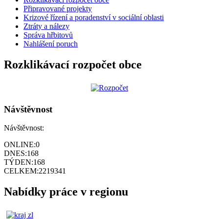
Připravované projekty
Krizové řízení a poradenství v sociální oblasti
Ztráty a nálezy
Správa hřbitovů
Nahlášení poruch
Rozklikávací rozpočet obce
Návštěvnost
Návštěvnost:
ONLINE:
0
DNES:
168
TÝDEN:
168
CELKEM:
2219341
Nabídky práce v regionu