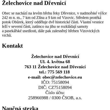
Želechovice nad Dřevnicí
Obec se nachází na levém břehu řeky Dřevnice, v nadmořské výšce
242 m n. m., 7 km od Zlína a 9 km od Vizovic. Středem protéká
potok Obůrek, který odděluje dvě historické části. Vlastní vesnice
leží v severní části, zatímco na jihu se rozkládají samoty
a pasekářské usedlosti, dále pak zalesněný hřeben Vizovických
vrchů.
Kontakt
Želechovice nad Dřevnicí
Ul. 4. května 68
763 11 Želechovice nad Dřevnicí
tel.: 775 569 118
e-mail: obec@zelechovice.eu
IČO: 75158094
DIČ: CZ75158094
Číslo účtu:
258966988 / 0300 ČSOB, a.s.
Naučná stezka