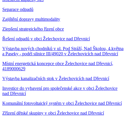
Separace odpadů
Zajištění dopravy multimodality
Zlepšení strategického řízení obce
Řešení odpadů v obci Želechovice nad Dřevnicí
Výstavba nových chodníků v ul. Pod Stráží, Nad Školou, 4.května
a Paseky - podél silnice III/49020 v Želechovicích nad Dřevnicí
Místní energetická koncepce obce Želechovice nad Dřevnicí,
4189000629
Výstavba kanalizačních stok v Želechovicích nad Dřevnicí
Investice do vybavení pro společenské akce v obci Želechovice
nad Dřevnicí
Komunální fotovoltaický systém v obci Želechovice nad Dřevnicí
Zřízení dětské skupiny v obci Želechovice nad Dřevnicí