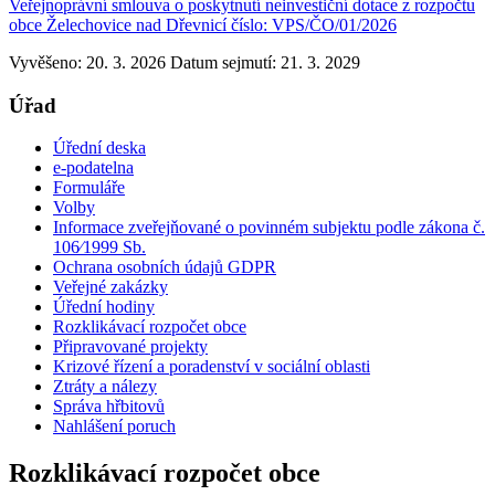
Veřejnoprávní smlouva o poskytnutí neinvestiční dotace z rozpočtu
obce Želechovice nad Dřevnicí číslo: VPS/ČO/01/2026
Vyvěšeno: 20. 3. 2026
Datum sejmutí: 21. 3. 2029
Úřad
Úřední deska
e-podatelna
Formuláře
Volby
Informace zveřejňované o povinném subjektu podle zákona č.
106⁄1999 Sb.
Ochrana osobních údajů GDPR
Veřejné zakázky
Úřední hodiny
Rozklikávací rozpočet obce
Připravované projekty
Krizové řízení a poradenství v sociální oblasti
Ztráty a nálezy
Správa hřbitovů
Nahlášení poruch
Rozklikávací rozpočet obce