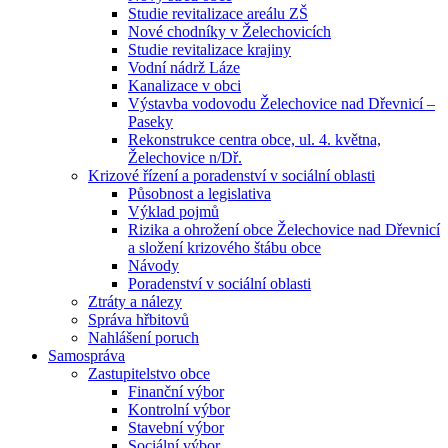
Studie revitalizace areálu ZŠ
Nové chodníky v Želechovicích
Studie revitalizace krajiny
Vodní nádrž Láze
Kanalizace v obci
Výstavba vodovodu Želechovice nad Dřevnicí –
Paseky
Rekonstrukce centra obce, ul. 4. května,
Želechovice n/Dř.
Krizové řízení a poradenství v sociální oblasti
Působnost a legislativa
Výklad pojmů
Rizika a ohrožení obce Želechovice nad Dřevnicí
a složení krizového štábu obce
Návody
Poradenství v sociální oblasti
Ztráty a nálezy
Správa hřbitovů
Nahlášení poruch
Samospráva
Zastupitelstvo obce
Finanční výbor
Kontrolní výbor
Stavební výbor
Sociální výbor