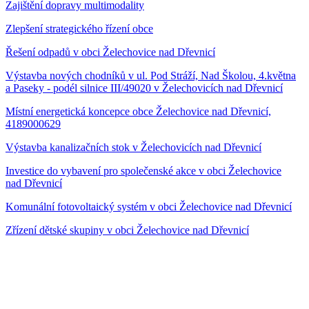
Zajištění dopravy multimodality
Zlepšení strategického řízení obce
Řešení odpadů v obci Želechovice nad Dřevnicí
Výstavba nových chodníků v ul. Pod Stráží, Nad Školou, 4.května
a Paseky - podél silnice III/49020 v Želechovicích nad Dřevnicí
Místní energetická koncepce obce Želechovice nad Dřevnicí,
4189000629
Výstavba kanalizačních stok v Želechovicích nad Dřevnicí
Investice do vybavení pro společenské akce v obci Želechovice
nad Dřevnicí
Komunální fotovoltaický systém v obci Želechovice nad Dřevnicí
Zřízení dětské skupiny v obci Želechovice nad Dřevnicí