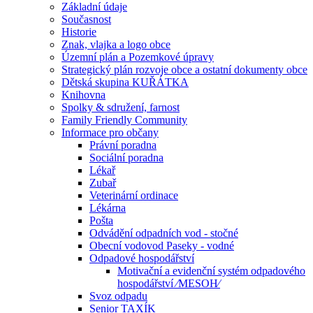
Základní údaje
Současnost
Historie
Znak, vlajka a logo obce
Územní plán a Pozemkové úpravy
Strategický plán rozvoje obce a ostatní dokumenty obce
Dětská skupina KUŘÁTKA
Knihovna
Spolky & sdružení, farnost
Family Friendly Community
Informace pro občany
Právní poradna
Sociální poradna
Lékař
Zubař
Veterinární ordinace
Lékárna
Pošta
Odvádění odpadních vod - stočné
Obecní vodovod Paseky - vodné
Odpadové hospodářství
Motivační a evidenční systém odpadového
hospodářství ⁄MESOH⁄
Svoz odpadu
Senior TAXÍK