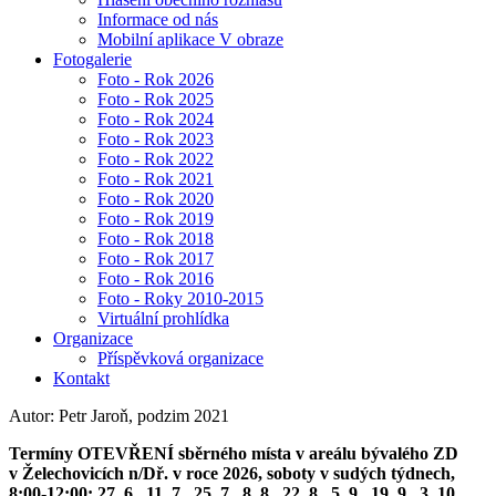
Informace od nás
Mobilní aplikace V obraze
Fotogalerie
Foto - Rok 2026
Foto - Rok 2025
Foto - Rok 2024
Foto - Rok 2023
Foto - Rok 2022
Foto - Rok 2021
Foto - Rok 2020
Foto - Rok 2019
Foto - Rok 2018
Foto - Rok 2017
Foto - Rok 2016
Foto - Roky 2010-2015
Virtuální prohlídka
Organizace
Příspěvková organizace
Kontakt
Autor: Petr Jaroň, podzim 2021
Termíny OTEVŘENÍ sběrného místa v areálu bývalého ZD
v Želechovicích n/Dř. v roce 2026, soboty v sudých týdnech,
8:00-12:00: 27. 6., 11. 7., 25. 7., 8. 8., 22. 8., 5. 9., 19. 9., 3. 10.,