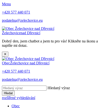
Menu
+420 577 440 071
podatelna@zelechovice.eu
Želechovice
nad Dřevnicí
Dobrý den, jsem chatbot a jsem tu pro vás! Klikněte na ikonu a
napište mi dotaz.
✕
Obec
Želechovice nad Dřevnicí
+420 577 440 071
podatelna@zelechovice.eu
Hledaný výraz
Hledat
rozšířené vyhledávání
Obec