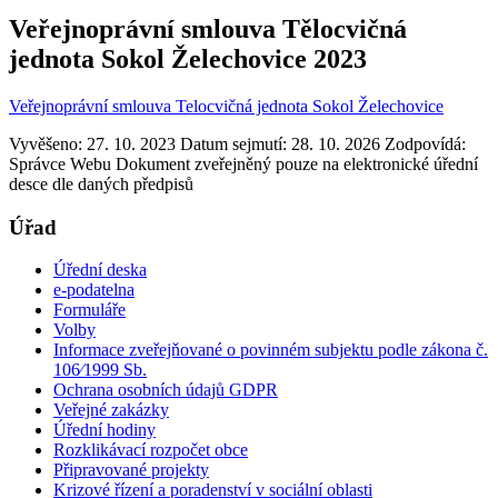
Veřejnoprávní smlouva Tělocvičná
jednota Sokol Želechovice 2023
Veřejnoprávní smlouva Telocvičná jednota Sokol Želechovice
Vyvěšeno: 27. 10. 2023
Datum sejmutí: 28. 10. 2026
Zodpovídá:
Správce Webu
Dokument zveřejněný pouze na elektronické úřední
desce dle daných předpisů
Úřad
Úřední deska
e-podatelna
Formuláře
Volby
Informace zveřejňované o povinném subjektu podle zákona č.
106⁄1999 Sb.
Ochrana osobních údajů GDPR
Veřejné zakázky
Úřední hodiny
Rozklikávací rozpočet obce
Připravované projekty
Krizové řízení a poradenství v sociální oblasti