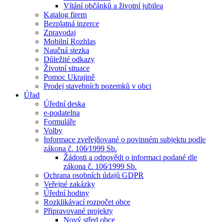
Vítání občánků a životní jubilea
Katalog firem
Bezplatná inzerce
Zpravodaj
Mobilní Rozhlas
Naučná stezka
Důležité odkazy
Životní situace
Pomoc Ukrajině
Prodej stavebních pozemků v obci
Úřad
Úřední deska
e-podatelna
Formuláře
Volby
Informace zveřejňované o povinném subjektu podle
zákona č. 106⁄1999 Sb.
Žádosti a odpovědi o informaci podané dle
zákona č. 106⁄1999 Sb.
Ochrana osobních údajů GDPR
Veřejné zakázky
Úřední hodiny
Rozklikávací rozpočet obce
Připravované projekty
Nový střed obce