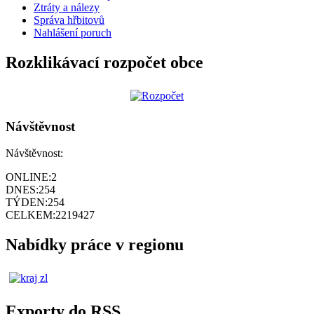
Ztráty a nálezy
Správa hřbitovů
Nahlášení poruch
Rozklikávací rozpočet obce
Návštěvnost
Návštěvnost:
ONLINE:
2
DNES:
254
TÝDEN:
254
CELKEM:
2219427
Nabídky práce v regionu
Exporty do RSS