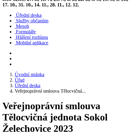
17. 10., 31. 10., 14. 11., 28. 11., 12. 12.
Úřední deska
Služby občanům
Mesoh
Formuláře
Hlášení rozhlasu
Mobilní aplikace
Úvodní stránka
Úřad
Úřední deska
Veřejnoprávní smlouva Tělocvičná...
Veřejnoprávní smlouva
Tělocvičná jednota Sokol
Želechovice 2023