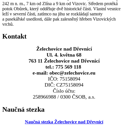
242 m n. m., 7 km od Zlína a 9 km od Vizovic. Středem protéká
potok Obůrek, který odděluje dvě historické části. Vlastní vesnice
leží v severní části, zatímco na jihu se rozkládají samoty
a pasekářské usedlosti, dále pak zalesněný hřeben Vizovických
vrchů.
Kontakt
Želechovice nad Dřevnicí
Ul. 4. května 68
763 11 Želechovice nad Dřevnicí
tel.: 775 569 118
e-mail: obec@zelechovice.eu
IČO: 75158094
DIČ: CZ75158094
Číslo účtu:
258966988 / 0300 ČSOB, a.s.
Naučná stezka
Naučná stezka Želechovice nad Dřevnicí