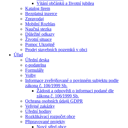
Vítání občánků a životní jubilea
Katalog firem
Bezplatná inzerce
Zpravodaj
Mobilní Rozhlas
Naučná stezka
Důležité odkazy
Životní situace
Pomoc Ukrajině
Prodej stavebních pozemků v obci
Úřad
Úřední deska
e-podatelna
Formuláře
Volby
Informace zveřejňované o povinném subjektu podle
zákona č. 106⁄1999 Sb.
Žádosti a odpovědi o informaci podané dle
zákona č. 106⁄1999 Sb.
Ochrana osobních údajů GDPR
Veřejné zakázky
Úřední hodiny
Rozklikávací rozpočet obce
Připravované projekty
Nový střed obce