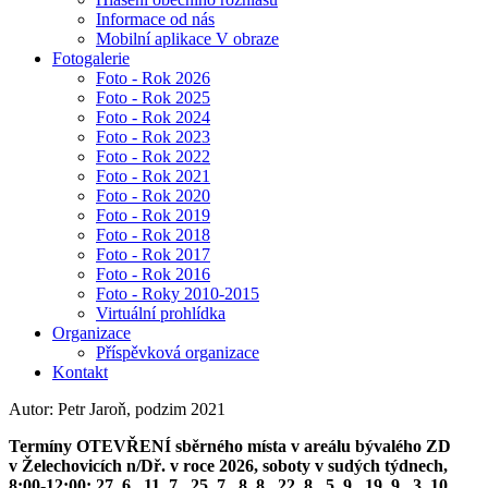
Informace od nás
Mobilní aplikace V obraze
Fotogalerie
Foto - Rok 2026
Foto - Rok 2025
Foto - Rok 2024
Foto - Rok 2023
Foto - Rok 2022
Foto - Rok 2021
Foto - Rok 2020
Foto - Rok 2019
Foto - Rok 2018
Foto - Rok 2017
Foto - Rok 2016
Foto - Roky 2010-2015
Virtuální prohlídka
Organizace
Příspěvková organizace
Kontakt
Autor: Petr Jaroň, podzim 2021
Termíny OTEVŘENÍ sběrného místa v areálu bývalého ZD
v Želechovicích n/Dř. v roce 2026, soboty v sudých týdnech,
8:00-12:00: 27. 6., 11. 7., 25. 7., 8. 8., 22. 8., 5. 9., 19. 9., 3. 10.,