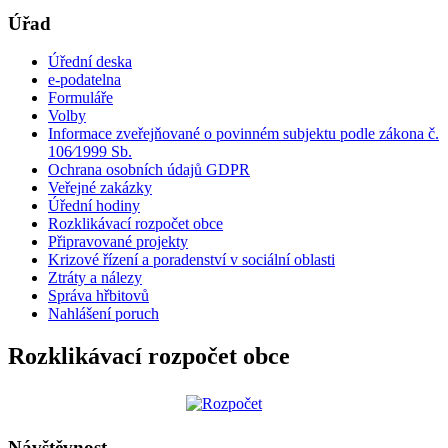
Úřad
Úřední deska
e-podatelna
Formuláře
Volby
Informace zveřejňované o povinném subjektu podle zákona č.
106⁄1999 Sb.
Ochrana osobních údajů GDPR
Veřejné zakázky
Úřední hodiny
Rozklikávací rozpočet obce
Připravované projekty
Krizové řízení a poradenství v sociální oblasti
Ztráty a nálezy
Správa hřbitovů
Nahlášení poruch
Rozklikávací rozpočet obce
Návštěvnost