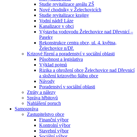
Studie revitalizace areálu ZŠ
Nové chodníky v Želechovicích
Studie revitalizace krajiny
Vodní nádrž Láze
Kanalizace v obci
Výstavba vodovodu Želechovice nad Dřevnicí –
Paseky
Rekonstrukce centra obce, ul. 4. května,
Želechovice n/Dř.
Krizové řízení a poradenství v sociální oblasti
Působnost a legislativa
Výklad pojmů
Rizika a ohrožení obce Želechovice nad Dřevnicí
a složení krizového štábu obce
Návody
Poradenství v sociální oblasti
Ztráty a nálezy
Správa hřbitovů
Nahlášení poruch
Samospráva
Zastupitelstvo obce
Finanční výbor
Kontrolní výbor
Stavební výbor
Sociální výbor