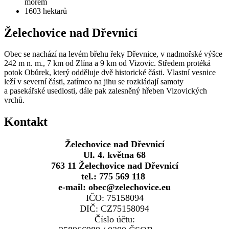
mořem
1603
hektarů
Želechovice nad Dřevnicí
Obec se nachází na levém břehu řeky Dřevnice, v nadmořské výšce
242 m n. m., 7 km od Zlína a 9 km od Vizovic. Středem protéká
potok Obůrek, který odděluje dvě historické části. Vlastní vesnice
leží v severní části, zatímco na jihu se rozkládají samoty
a pasekářské usedlosti, dále pak zalesněný hřeben Vizovických
vrchů.
Kontakt
Želechovice nad Dřevnicí
Ul. 4. května 68
763 11 Želechovice nad Dřevnicí
tel.: 775 569 118
e-mail: obec@zelechovice.eu
IČO: 75158094
DIČ: CZ75158094
Číslo účtu: