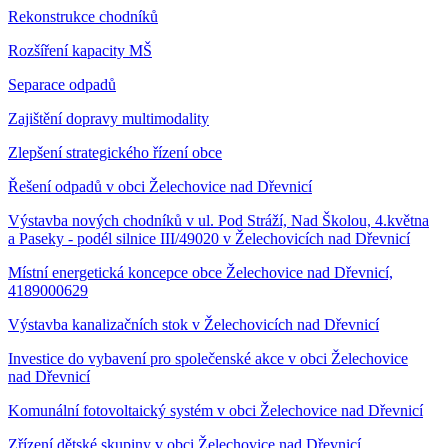
Rekonstrukce chodníků
Rozšíření kapacity MŠ
Separace odpadů
Zajištění dopravy multimodality
Zlepšení strategického řízení obce
Řešení odpadů v obci Želechovice nad Dřevnicí
Výstavba nových chodníků v ul. Pod Stráží, Nad Školou, 4.května
a Paseky - podél silnice III/49020 v Želechovicích nad Dřevnicí
Místní energetická koncepce obce Želechovice nad Dřevnicí,
4189000629
Výstavba kanalizačních stok v Želechovicích nad Dřevnicí
Investice do vybavení pro společenské akce v obci Želechovice
nad Dřevnicí
Komunální fotovoltaický systém v obci Želechovice nad Dřevnicí
Zřízení dětské skupiny v obci Želechovice nad Dřevnicí