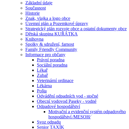
Základní údaje
Současnost
Historie
Znak, vlajka a logo obce
Územní plán a Pozemkové úpravy
Strategický plán rozvoje obce a ostatní dokumenty obce
Dětská skupina KUŘÁTKA
Knihovna
Spolky & sdružení, farnost
Family Friendly Community
Informace pro občany
Právní poradna
Sociální poradna
Lékař
Zubař
Veterinární ordinace
Lékárna
Pošta
Odvádění odpadních vod - stočné
Obecní vodovod Paseky - vodné
Odpadové hospodářství
Motivační a evidenční systém odpadového
hospodářství ⁄MESOH⁄
Svoz odpadu
Senior TAXÍK