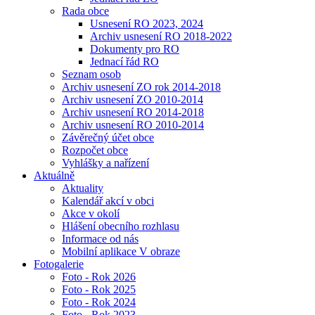
Rada obce
Usnesení RO 2023, 2024
Archiv usnesení RO 2018-2022
Dokumenty pro RO
Jednací řád RO
Seznam osob
Archiv usnesení ZO rok 2014-2018
Archiv usnesení ZO 2010-2014
Archiv usnesení RO 2014-2018
Archiv usnesení RO 2010-2014
Závěrečný účet obce
Rozpočet obce
Vyhlášky a nařízení
Aktuálně
Aktuality
Kalendář akcí v obci
Akce v okolí
Hlášení obecního rozhlasu
Informace od nás
Mobilní aplikace V obraze
Fotogalerie
Foto - Rok 2026
Foto - Rok 2025
Foto - Rok 2024
Foto - Rok 2023