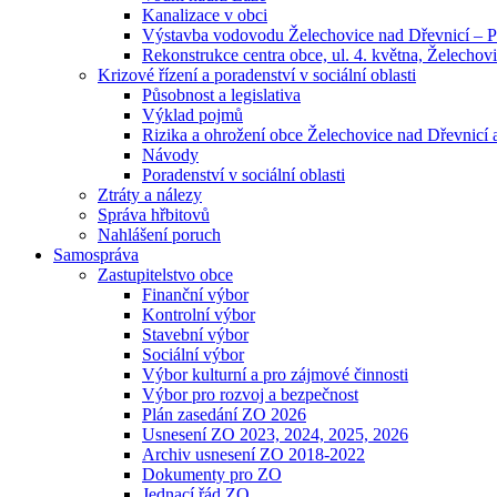
Kanalizace v obci
Výstavba vodovodu Želechovice nad Dřevnicí – 
Rekonstrukce centra obce, ul. 4. května, Želechovi
Krizové řízení a poradenství v sociální oblasti
Působnost a legislativa
Výklad pojmů
Rizika a ohrožení obce Želechovice nad Dřevnicí a
Návody
Poradenství v sociální oblasti
Ztráty a nálezy
Správa hřbitovů
Nahlášení poruch
Samospráva
Zastupitelstvo obce
Finanční výbor
Kontrolní výbor
Stavební výbor
Sociální výbor
Výbor kulturní a pro zájmové činnosti
Výbor pro rozvoj a bezpečnost
Plán zasedání ZO 2026
Usnesení ZO 2023, 2024, 2025, 2026
Archiv usnesení ZO 2018-2022
Dokumenty pro ZO
Jednací řád ZO