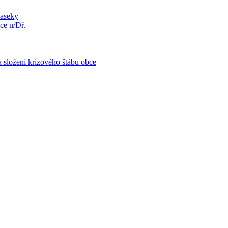
Paseky
ce n/Dř.
 složení krizového štábu obce