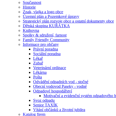
Současnost
Historie
Znak, vlajka a logo obce
Územní plán a Pozemkové úpravy
Strategický plán rozvoje obce a ostatní dokumenty obce
Dětská skupina KUŘÁTKA
Knihovna
Spolky & sdružení, farnost
Family Friendly Community
Informace pro občany
Právní poradna
Sociální poradna
Lékař
Zubař
Veterinární ordinace
Lékárna
Pošta
Odvádění odpadních vod - stočné
Obecní vodovod Paseky - vodné
Odpadové hospodářství
Motivační a evidenční systém odpadového 
Svoz odpadu
Senior TAXÍK
Vítání občánků a životní jubilea
Katalog firem