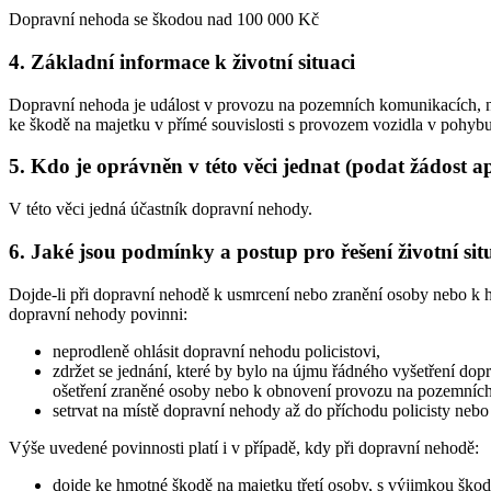
Dopravní nehoda se škodou nad 100 000 Kč
4. Základní informace k životní situaci
Dopravní nehoda je událost v provozu na pozemních komunikacích, nap
ke škodě na majetku v přímé souvislosti s provozem vozidla v pohybu
5. Kdo je oprávněn v této věci jednat (podat žádost a
V této věci jedná účastník dopravní nehody.
6. Jaké jsou podmínky a postup pro řešení životní sit
Dojde-li při dopravní nehodě k usmrcení nebo zranění osoby nebo k 
dopravní nehody povinni:
neprodleně ohlásit dopravní nehodu policistovi,
zdržet se jednání, které by bylo na újmu řádného vyšetření dop
ošetření zraněné osoby nebo k obnovení provozu na pozemních
setrvat na místě dopravní nehody až do příchodu policisty nebo
Výše uvedené povinnosti platí i v případě, kdy při dopravní nehodě:
dojde ke hmotné škodě na majetku třetí osoby, s výjimkou škod