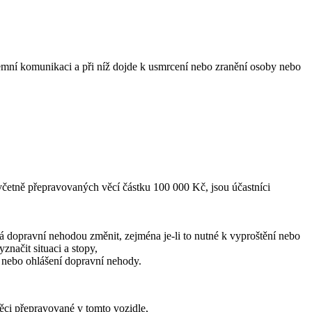
emní komunikaci a při níž dojde k usmrcení nebo zranění osoby nebo
četně přepravovaných věcí částku 100 000 Kč, jsou účastníci
lá dopravní nehodou změnit, zejména je-li to nutné k vyproštění nebo
ačit situaci a stopy,
i nebo ohlášení dopravní nehody.
ěci přepravované v tomto vozidle,