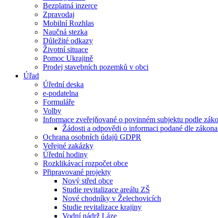
Bezplatná inzerce
Zpravodaj
Mobilní Rozhlas
Naučná stezka
Důležité odkazy
Životní situace
Pomoc Ukrajině
Prodej stavebních pozemků v obci
Úřad
Úřední deska
e-podatelna
Formuláře
Volby
Informace zveřejňované o povinném subjektu podle záko
Žádosti a odpovědi o informaci podané dle zákona
Ochrana osobních údajů GDPR
Veřejné zakázky
Úřední hodiny
Rozklikávací rozpočet obce
Připravované projekty
Nový střed obce
Studie revitalizace areálu ZŠ
Nové chodníky v Želechovicích
Studie revitalizace krajiny
Vodní nádrž Láze