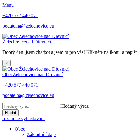
Menu
+420 577 440 071
podatelna@zelechovice.eu
Želechovice
nad Dřevnicí
Dobrý den, jsem chatbot a jsem tu pro vás! Klikněte na ikonu a napišt
✕
Obec
Želechovice nad Dřevnicí
+420 577 440 071
podatelna@zelechovice.eu
Hledaný výraz
Hledat
rozšířené vyhledávání
Obec
Základní údaje