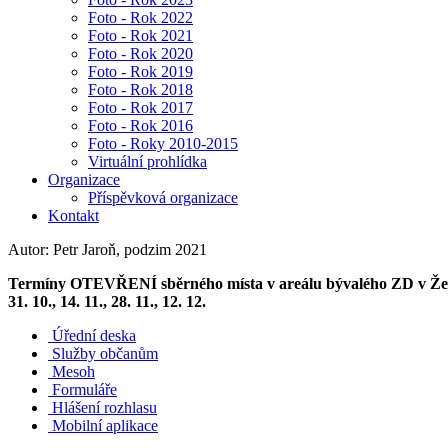
Foto - Rok 2022
Foto - Rok 2021
Foto - Rok 2020
Foto - Rok 2019
Foto - Rok 2018
Foto - Rok 2017
Foto - Rok 2016
Foto - Roky 2010-2015
Virtuální prohlídka
Organizace
Příspěvková organizace
Kontakt
Autor: Petr Jaroň, podzim 2021
Termíny OTEVŘENÍ sběrného místa v areálu bývalého ZD v Želechovicíc
31. 10., 14. 11., 28. 11., 12. 12.
Úřední deska
Služby občanům
Mesoh
Formuláře
Hlášení rozhlasu
Mobilní aplikace