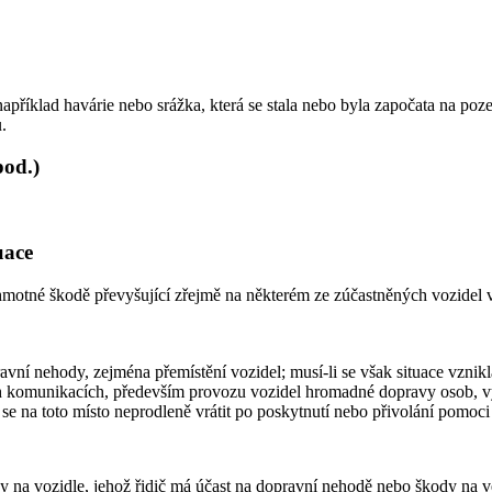
říklad havárie nebo srážka, která se stala nebo byla započata na poz
.
pod.)
uace
hmotné škodě převyšující zřejmě na některém ze zúčastněných vozidel v
ravní nehody, zejména přemístění vozidel; musí-li se však situace vznik
 komunikacích, především provozu vozidel hromadné dopravy osob, vyzn
 se na toto místo neprodleně vrátit po poskytnutí nebo přivolání pomoc
y na vozidle, jehož řidič má účast na dopravní nehodě nebo škody na v