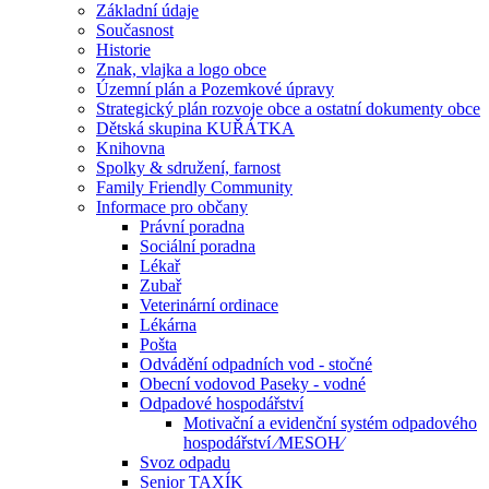
Základní údaje
Současnost
Historie
Znak, vlajka a logo obce
Územní plán a Pozemkové úpravy
Strategický plán rozvoje obce a ostatní dokumenty obce
Dětská skupina KUŘÁTKA
Knihovna
Spolky & sdružení, farnost
Family Friendly Community
Informace pro občany
Právní poradna
Sociální poradna
Lékař
Zubař
Veterinární ordinace
Lékárna
Pošta
Odvádění odpadních vod - stočné
Obecní vodovod Paseky - vodné
Odpadové hospodářství
Motivační a evidenční systém odpadového
hospodářství ⁄MESOH⁄
Svoz odpadu
Senior TAXÍK