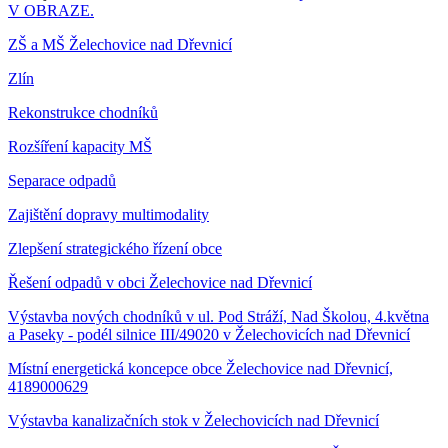
V OBRAZE.
ZŠ a MŠ Želechovice nad Dřevnicí
Zlín
Rekonstrukce chodníků
Rozšíření kapacity MŠ
Separace odpadů
Zajištění dopravy multimodality
Zlepšení strategického řízení obce
Řešení odpadů v obci Želechovice nad Dřevnicí
Výstavba nových chodníků v ul. Pod Stráží, Nad Školou, 4.května
a Paseky - podél silnice III/49020 v Želechovicích nad Dřevnicí
Místní energetická koncepce obce Želechovice nad Dřevnicí,
4189000629
Výstavba kanalizačních stok v Želechovicích nad Dřevnicí