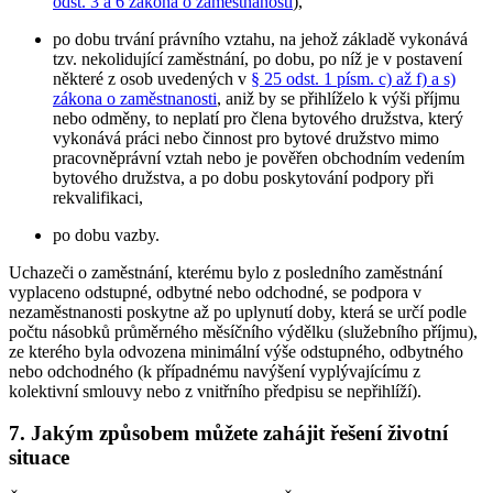
odst. 3 a 6 zákona o zaměstnanosti
),
po dobu trvání právního vztahu, na jehož základě vykonává
tzv. nekolidující zaměstnání, po dobu, po níž je v postavení
některé z osob uvedených v
§ 25 odst. 1 písm. c) až f) a s)
zákona o zaměstnanosti
, aniž by se přihlíželo k výši příjmu
nebo odměny, to neplatí pro člena bytového družstva, který
vykonává práci nebo činnost pro bytové družstvo mimo
pracovněprávní vztah nebo je pověřen obchodním vedením
bytového družstva, a po dobu poskytování podpory při
rekvalifikaci,
po dobu vazby.
Uchazeči o zaměstnání, kterému bylo z posledního zaměstnání
vyplaceno odstupné, odbytné nebo odchodné, se podpora v
nezaměstnanosti poskytne až po uplynutí doby, která se určí podle
počtu násobků průměrného měsíčního výdělku (služebního příjmu),
ze kterého byla odvozena minimální výše odstupného, odbytného
nebo odchodného (k případnému navýšení vyplývajícímu z
kolektivní smlouvy nebo z vnitřního předpisu se nepřihlíží).
7. Jakým způsobem můžete zahájit řešení životní
situace