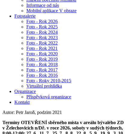
Informace od nás
Mobilní aplikace V obraze
Fotogalerie
Foto - Rok 2026
Foto - Rok 2025
Foto - Rok 2024
Foto - Rok 2023
Foto - Rok 2022
Foto - Rok 2021
Foto - Rok 2020
Foto - Rok 2019
Foto - Rok 2018
Foto - Rok 2017
Foto - Rok 2016
Foto - Roky 2010-2015
Virtuální prohlídka
Organizace
Příspěvková organizace
Kontakt
Autor: Petr Jaroň, podzim 2021
Termíny OTEVŘENÍ sběrného místa v areálu bývalého ZD
v Želechovicích n/Dř. v roce 2026, soboty v sudých týdnech,
8:00-12:00: 27. 6., 11. 7., 25. 7., 8. 8., 22. 8., 5. 9., 19. 9., 3. 10.,