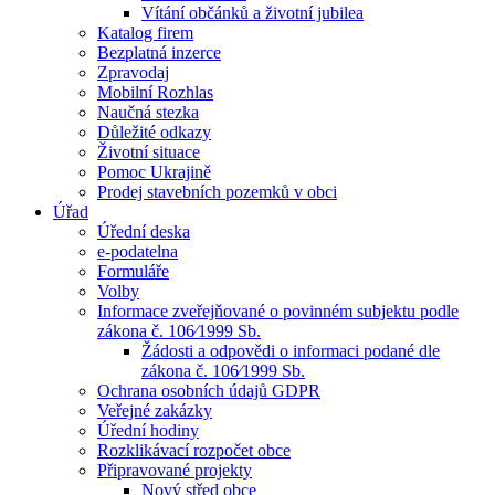
Vítání občánků a životní jubilea
Katalog firem
Bezplatná inzerce
Zpravodaj
Mobilní Rozhlas
Naučná stezka
Důležité odkazy
Životní situace
Pomoc Ukrajině
Prodej stavebních pozemků v obci
Úřad
Úřední deska
e-podatelna
Formuláře
Volby
Informace zveřejňované o povinném subjektu podle
zákona č. 106⁄1999 Sb.
Žádosti a odpovědi o informaci podané dle
zákona č. 106⁄1999 Sb.
Ochrana osobních údajů GDPR
Veřejné zakázky
Úřední hodiny
Rozklikávací rozpočet obce
Připravované projekty
Nový střed obce