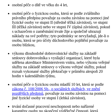
osobní péče o dítě ve věku do 4 let,
osobní péče o fyzickou osobu, která se podle zvláštního
právního předpisu považuje za osobu závislou na pomoci jiné
fyzické osoby ve stupni II (středně těžká závislost), ve stupni
III (těžká závislost) nebo ve stupni IV (úplná závislost), pokud
s uchazečem o zaměstnání trvale žije a společně uhrazují
náklady na své potřeby; tyto podmínky se nevyžadují, jde-li o
osobu, která se pro účely důchodového pojištění považuje za
osobu blízkou,
výkonu dlouhodobé dobrovolnické služby na základě
smlouvy dobrovolníka s vysílající organizací, které byla
udělena akreditace Ministerstvem vnitra, nebo výkonu veřejné
služby na základě smlouvy o výkonu veřejné služby, pokud
rozsah vykonané služby překračuje v průměru alespoň 20
hodin v kalendářním týdnu,
osobní péče o fyzickou osobu mladší 10 let, která se podle
zákona č. 108/2006 Sb., o sociálních službách, ve znění
pozdějších předpisů
, považuje za osobu závislou na pomoci
jiné fyzické osoby ve stupni I (lehká závislost),
trvání dočasné pracovní neschopnosti nebo nařízené
karantény osoby po skončení výdělečné činnosti, která