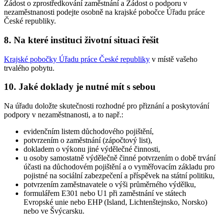
Žádost o zprostředkování zaměstnání a Žádost o podporu v
nezaměstnanosti podejte osobně na krajské pobočce Úřadu práce
České republiky.
8. Na které instituci životní situaci řešit
Krajské pobočky Úřadu práce České republiky
v místě vašeho
trvalého pobytu.
10. Jaké doklady je nutné mít s sebou
Na úřadu doložte skutečnosti rozhodné pro přiznání a poskytování
podpory v nezaměstnanosti, a to např.:
evidenčním listem důchodového pojištění,
potvrzením o zaměstnání (zápočtový list),
dokladem o výkonu jiné výdělečné činnosti,
u osoby samostatně výdělečně činné potvrzením o době trvání
účasti na důchodovém pojištění a o vyměřovacím základu pro
pojistné na sociální zabezpečení a příspěvek na státní politiku,
potvrzením zaměstnavatele o výši průměrného výdělku,
formulářem E301 nebo U1 při zaměstnání ve státech
Evropské unie nebo EHP (Island, Lichtenštejnsko, Norsko)
nebo ve Švýcarsku.