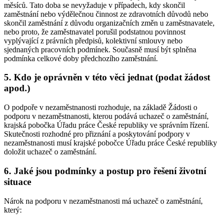
měsíců. Tato doba se nevyžaduje v případech, kdy skončil
zaměstnání nebo výdělečnou činnost ze zdravotních důvodů nebo
skončil zaměstnání z důvodu organizačních změn u zaměstnavatele,
nebo proto, že zaměstnavatel porušil podstatnou povinnost
vyplývající z právních předpisů, kolektivní smlouvy nebo
sjednaných pracovních podmínek. Současně musí být splněna
podmínka celkové doby předchozího zaměstnání.
5. Kdo je oprávněn v této věci jednat (podat žádost
apod.)
O podpoře v nezaměstnanosti rozhoduje, na základě Žádosti o
podporu v nezaměstnanosti, kterou podává uchazeč o zaměstnání,
krajská pobočka Úřadu práce České republiky ve správním řízení.
Skutečnosti rozhodné pro přiznání a poskytování podpory v
nezaměstnanosti musí krajské pobočce Úřadu práce České republiky
doložit uchazeč o zaměstnání
.
6. Jaké jsou podmínky a postup pro řešení životní
situace
Nárok na podporu v nezaměstnanosti má uchazeč o zaměstnání
,
který: