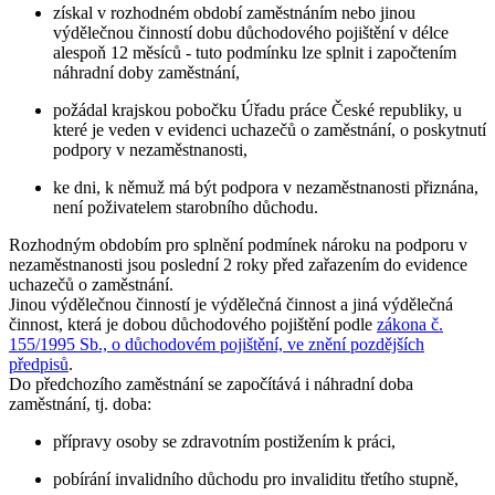
získal v rozhodném období zaměstnáním nebo jinou
výdělečnou činností dobu důchodového pojištění v délce
alespoň 12 měsíců - tuto podmínku lze splnit i započtením
náhradní doby zaměstnání,
požádal krajskou pobočku Úřadu práce České republiky, u
které je veden v evidenci uchazečů o zaměstnání, o poskytnutí
podpory v nezaměstnanosti,
ke dni, k němuž má být podpora v nezaměstnanosti přiznána,
není poživatelem starobního důchodu.
Rozhodným obdobím pro splnění podmínek nároku na podporu v
nezaměstnanosti jsou
poslední 2 roky
před zařazením do evidence
uchazečů o zaměstnání.
Jinou výdělečnou činností je výdělečná činnost a jiná výdělečná
činnost, která je dobou důchodového pojištění podle
zákona č.
155/1995 Sb., o důchodovém pojištění, ve znění pozdějších
předpisů
.
Do předchozího zaměstnání se započítává i
náhradní doba
zaměstnání
, tj. doba:
přípravy osoby se zdravotním postižením k práci,
pobírání invalidního důchodu pro invaliditu třetího stupně,