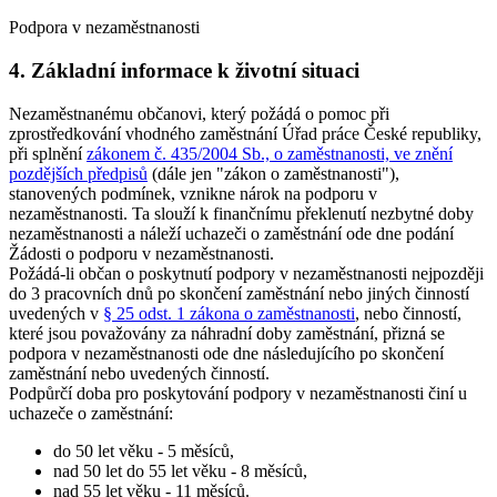
Podpora v nezaměstnanosti
4. Základní informace k životní situaci
Nezaměstnanému občanovi, který požádá o pomoc při
zprostředkování vhodného zaměstnání Úřad práce České republiky,
při splnění
zákonem č. 435/2004 Sb., o zaměstnanosti, ve znění
pozdějších předpisů
(dále jen "zákon o zaměstnanosti"),
stanovených podmínek, vznikne nárok na podporu v
nezaměstnanosti. Ta slouží k finančnímu překlenutí nezbytné doby
nezaměstnanosti a náleží uchazeči o zaměstnání ode dne podání
Žádosti o podporu v nezaměstnanosti.
Požádá-li občan o poskytnutí podpory v nezaměstnanosti nejpozději
do 3 pracovních dnů po skončení zaměstnání nebo jiných činností
uvedených v
§ 25 odst. 1 zákona o zaměstnanosti
, nebo činností,
které jsou považovány za náhradní doby zaměstnání, přizná se
podpora v nezaměstnanosti ode dne následujícího po skončení
zaměstnání nebo uvedených činností.
Podpůrčí doba pro poskytování podpory v nezaměstnanosti činí u
uchazeče o zaměstnání
:
do 50 let věku - 5 měsíců,
nad 50 let do 55 let věku - 8 měsíců,
nad 55 let věku - 11 měsíců.