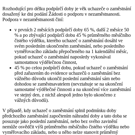
Rozhodující pro délku podpůrčí doby je věk uchazeče o zaměstnání
dosažený ke dni podání Žádosti o podporu v nezaměstnanosti.
Podpora v nezaměstnanosti činí:
v prvních 2 měsících podpůrčí doby 65 %, další 2 měsíce 50
% a po zbývající podpůrčí dobu 45 % průměrného měsíčního
čistého výdělku, kterého uchazeč o zaměstnání dosáhl ve
svém posledním ukončeném zaměstnání, nebo posledního
vyměřovacího základu přepočteného na 1 kalendářní měsíc,
pokud uchazeč o zaměstnání naposledy vykonával
samostatnou výdělečnou činnost,
45 % po celou podpůrčí dobu, pokud uchazeč o zaměstnání
před zařazením do evidence uchazečů o zaměstnání bez
vážného důvodu ukončil poslední zaměstnání sám nebo
dohodou se zaměstnavatelem (nevztahuje se na ukončení
samostatné výdělečné činnosti a na ukončení více zaměstnání
ve stejný den, z nichž alespoň jedno bylo ukončeno z
vážných důvodů).
V případě, kdy uchazeč o zaměstnání splnil podmínku doby
předchozího zaměstnání započtením náhradní doby a tato doba se
posuzuje jako poslední zaměstnání, nebo bez svého zavinění
nemůže osvědčit výši průměrného měsíčního čistého výdělku nebo
vyměřovacího základu, nebo u něho nelze stanovit průměrný