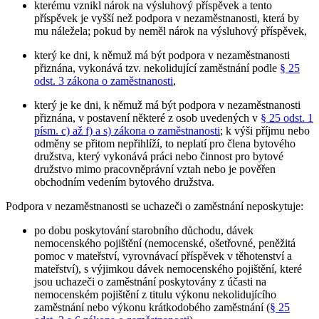
kterému vznikl nárok na výsluhový příspěvek a tento
příspěvek je vyšší než podpora v nezaměstnanosti, která by
mu náležela; pokud by neměl nárok na výsluhový příspěvek,
který ke dni, k němuž má být podpora v nezaměstnanosti
přiznána, vykonává tzv. nekolidující zaměstnání podle
§ 25
odst. 3 zákona o zaměstnanosti
,
který je ke dni, k němuž má být podpora v nezaměstnanosti
přiznána, v postavení některé z osob uvedených v
§ 25 odst. 1
písm. c) až f) a s) zákona o zaměstnanosti
; k výši příjmu nebo
odměny se přitom nepřihlíží, to neplatí pro člena bytového
družstva, který vykonává práci nebo činnost pro bytové
družstvo mimo pracovněprávní vztah nebo je pověřen
obchodním vedením bytového družstva.
Podpora v nezaměstnanosti se uchazeči o zaměstnání neposkytuje
:
po dobu poskytování starobního důchodu, dávek
nemocenského pojištění (nemocenské, ošetřovné, peněžitá
pomoc v mateřství, vyrovnávací příspěvek v těhotenství a
mateřství), s výjimkou dávek nemocenského pojištění, které
jsou uchazeči o zaměstnání poskytovány z účasti na
nemocenském pojištění z titulu výkonu nekolidujícího
zaměstnání nebo výkonu krátkodobého zaměstnání (
§ 25