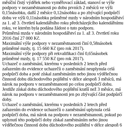
měsíční čistý výdělek nebo vyměřovací základ, stanoví se výše
podpory v nezaměstnanosti po dobu prvních 2 měsíců ve výši
0,15násobku, další 2 měsíce 0,12násobku a po zbývající podpůrčí
dobu ve výši 0,11násobku průměrné mzdy v národním hospodářství
za 1. až 3. čtvrtletí kalendářního roku předcházejícího kalendářnímu
roku, ve kterém byla podána žádost o tuto podporu.
Průměrná mzda
v národním hospodářství za 1. až 3. čtvrtletí roku
2016 činí
27 000 Kč
.
Maximální výše
podpory v nezaměstnanosti činí 0,58násobek
průměrné mzdy, tj.
15 660 Kč
(pro rok 2017).
Maximální výše
podpory při rekvalifikaci činí 0,65násobek
průměrné mzdy, tj.
17 550 Kč
(pro rok 2017).
Uchazeč o zaměstnání, kterému v posledních 2 letech před
zařazením do evidence uchazečů o zaměstnání neuplynula celá
podpůrčí doba a poté získal zaměstnáním nebo jinou výdělečnou
činností dobu důchodového pojištění v délce alespoň 3 měsíců, má
nárok na podporu v nezaměstnanosti po celou podpůrčí dobu.
Jestliže získal dobu důchodového pojištění kratší než 3 měsíce, má
nárok na podporu v nezaměstnanosti jen po zbývající část podpůrčí
doby.
Uchazeč o zaměstnání, kterému v posledních 2 letech před
zařazením do evidence uchazečů o zaměstnání uplynula celá
podpůrčí doba, má nárok na podporu v nezaměstnanosti, pokud po
uplynutí této podpůrčí doby získal zaměstnáním nebo jinou
výdělečnou činností dobu důchodového pojištění v délce alespoň 6