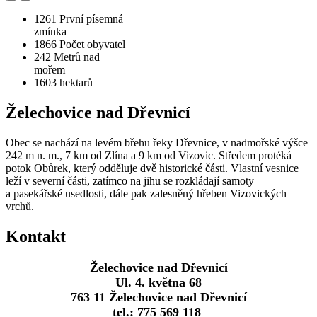
1261
První písemná
zmínka
1866
Počet obyvatel
242
Metrů nad
mořem
1603
hektarů
Želechovice nad Dřevnicí
Obec se nachází na levém břehu řeky Dřevnice, v nadmořské výšce
242 m n. m., 7 km od Zlína a 9 km od Vizovic. Středem protéká
potok Obůrek, který odděluje dvě historické části. Vlastní vesnice
leží v severní části, zatímco na jihu se rozkládají samoty
a pasekářské usedlosti, dále pak zalesněný hřeben Vizovických
vrchů.
Kontakt
Želechovice nad Dřevnicí
Ul. 4. května 68
763 11 Želechovice nad Dřevnicí
tel.: 775 569 118