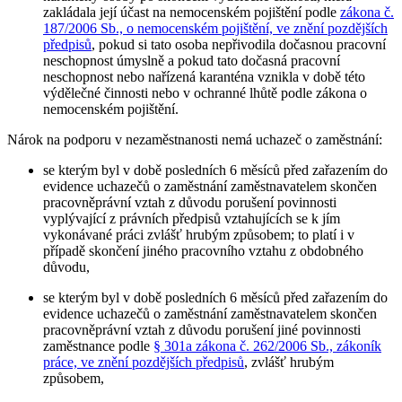
zakládala její účast na nemocenském pojištění podle
zákona č.
187/2006 Sb., o nemocenském pojištění, ve znění pozdějších
předpisů
, pokud si tato osoba nepřivodila dočasnou pracovní
neschopnost úmyslně a pokud tato dočasná pracovní
neschopnost nebo nařízená karanténa vznikla v době této
výdělečné činnosti nebo v ochranné lhůtě podle zákona o
nemocenském pojištění.
Nárok na podporu v nezaměstnanosti nemá uchazeč o zaměstnání
:
se kterým byl v době posledních 6 měsíců před zařazením do
evidence uchazečů o zaměstnání zaměstnavatelem skončen
pracovněprávní vztah z důvodu porušení povinnosti
vyplývající z právních předpisů vztahujících se k jím
vykonávané práci zvlášť hrubým způsobem; to platí i v
případě skončení jiného pracovního vztahu z obdobného
důvodu,
se kterým byl v době posledních 6 měsíců před zařazením do
evidence uchazečů o zaměstnání zaměstnavatelem skončen
pracovněprávní vztah z důvodu porušení jiné povinnosti
zaměstnance podle
§ 301a zákona č. 262/2006 Sb., zákoník
práce, ve znění pozdějších předpisů
, zvlášť hrubým
způsobem,