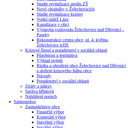
Studie revitalizace areálu ZŠ
Nové chodníky v Želechovicích
Studie revitalizace krajiny
Vodní nádrž Láze
Kanalizace v obci
Výstavba vodovodu Želechovice nad Dřevnicí –
Paseky
Rekonstrukce centra obce, ul. 4. května,
Želechovice n/Dř.
Krizové řízení a poradenství v sociální oblasti
Působnost a legislativa
Výklad pojmů
Rizika a ohrožení obce Želechovice nad Dřevnicí
a složení krizového štábu obce
Návody
Poradenství v sociální oblasti
Ztráty a nálezy
Správa hřbitovů
Nahlášení poruch
Samospráva
Zastupitelstvo obce
Finanční výbor
Kontrolní výbor
Stavební výbor
Sociální výbor