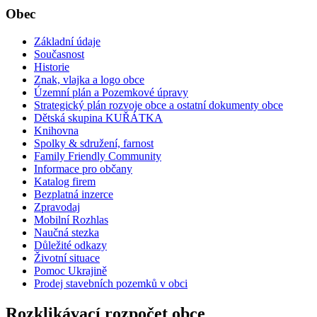
Obec
Základní údaje
Současnost
Historie
Znak, vlajka a logo obce
Územní plán a Pozemkové úpravy
Strategický plán rozvoje obce a ostatní dokumenty obce
Dětská skupina KUŘÁTKA
Knihovna
Spolky & sdružení, farnost
Family Friendly Community
Informace pro občany
Katalog firem
Bezplatná inzerce
Zpravodaj
Mobilní Rozhlas
Naučná stezka
Důležité odkazy
Životní situace
Pomoc Ukrajině
Prodej stavebních pozemků v obci
Rozklikávací rozpočet obce