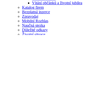
Vítání občánků a životní jubilea
Katalog firem
Bezplatná inzerce
Zpravodaj
Mobilní Rozhlas
Naučná stezka
Důležité odkazy
Životní situace
Pomoc Ukrajině
Prodej stavebních pozemků v obci
Úřad
Úřední deska
e-podatelna
Formuláře
Volby
Informace zveřejňované o povinném subjektu podle
zákona č. 106⁄1999 Sb.
Žádosti a odpovědi o informaci podané dle
zákona č. 106⁄1999 Sb.
Ochrana osobních údajů GDPR
Veřejné zakázky
Úřední hodiny
Rozklikávací rozpočet obce
Připravované projekty
Nový střed obce