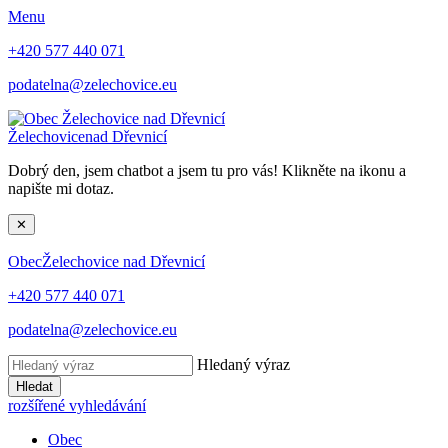
Menu
+420 577 440 071
podatelna@zelechovice.eu
Želechovice
nad Dřevnicí
Dobrý den, jsem chatbot a jsem tu pro vás! Klikněte na ikonu a
napište mi dotaz.
✕
Obec
Želechovice nad Dřevnicí
+420 577 440 071
podatelna@zelechovice.eu
Hledaný výraz
Hledat
rozšířené vyhledávání
Obec