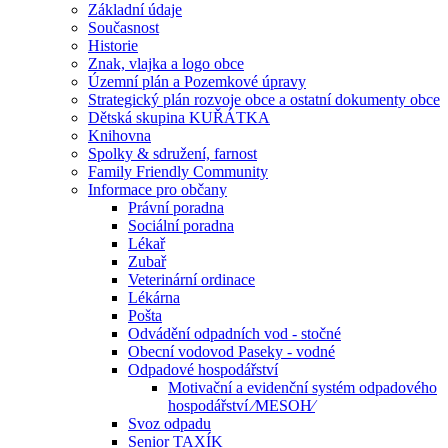
Základní údaje
Současnost
Historie
Znak, vlajka a logo obce
Územní plán a Pozemkové úpravy
Strategický plán rozvoje obce a ostatní dokumenty obce
Dětská skupina KUŘÁTKA
Knihovna
Spolky & sdružení, farnost
Family Friendly Community
Informace pro občany
Právní poradna
Sociální poradna
Lékař
Zubař
Veterinární ordinace
Lékárna
Pošta
Odvádění odpadních vod - stočné
Obecní vodovod Paseky - vodné
Odpadové hospodářství
Motivační a evidenční systém odpadového
hospodářství ⁄MESOH⁄
Svoz odpadu
Senior TAXÍK