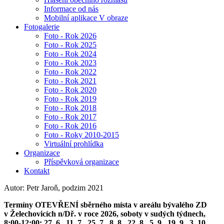
Informace od nás
Mobilní aplikace V obraze
Fotogalerie
Foto - Rok 2026
Foto - Rok 2025
Foto - Rok 2024
Foto - Rok 2023
Foto - Rok 2022
Foto - Rok 2021
Foto - Rok 2020
Foto - Rok 2019
Foto - Rok 2018
Foto - Rok 2017
Foto - Rok 2016
Foto - Roky 2010-2015
Virtuální prohlídka
Organizace
Příspěvková organizace
Kontakt
Autor: Petr Jaroň, podzim 2021
Termíny OTEVŘENÍ sběrného místa v areálu bývalého ZD
v Želechovicích n/Dř. v roce 2026, soboty v sudých týdnech,
8:00-12:00: 27. 6., 11. 7., 25. 7., 8. 8., 22. 8., 5. 9., 19. 9., 3. 10.,