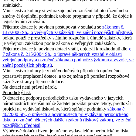
stránkách.
Ministerstvo kultury si vyhrazuje právo zrušení tohoto řízení nebo
změny či doplnění podmínek tohoto programu v případě, že dojde k
legislativním změnám.
Příjemce dotace je povinen postupovat v souladu se
zákonem č.
137/2006 Sb., o veřejných zakázkách, ve znění pozdějších předpisů
,
pokud použije prostředky státního rozpočtu k úhradě zakázky, která
je veřejnou zakázkou podle zákona o veřejných zakázkách.
Příjemce dotace je povinen dotaci vrátit, dojde-li k rozhodnutí dle
§
7 zákona č. 215/2004 Sb., o úpravě některých vztahů v oblasti
veřejné podpory a o změně zákona o podpoře výzkumu a vývoje, ve
znění pozdějších předpisů
.
Ministerstvo kultury je v odůvodněných případech oprávněno
pozastavit proplácení dotace, a to zejména při porušení rozpočtové
kázně ze strany příjemce dotace.
Na dotaci není právní nárok.
Periodický tisk
O dotaci na podporu periodického tisku vydávaného v jazycích
národnostních menšin může žadatel požádat pouze tehdy, předloží-li
projekt na vydávání tiskoviny, která splňuje podmínky
zákona č.
46/2000 Sb., o právech a povinnostech při vydávání periodického
tisku a o změně některých dalších zákonů (tiskový zákon), ve znění
pozdějších předpisů
.
Výběrové dotační řízení je určeno vydavatelům periodického tisku