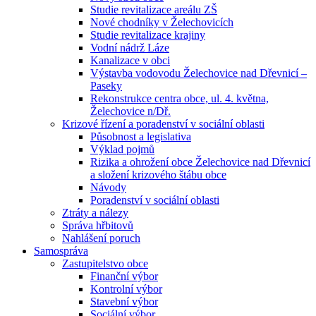
Studie revitalizace areálu ZŠ
Nové chodníky v Želechovicích
Studie revitalizace krajiny
Vodní nádrž Láze
Kanalizace v obci
Výstavba vodovodu Želechovice nad Dřevnicí –
Paseky
Rekonstrukce centra obce, ul. 4. května,
Želechovice n/Dř.
Krizové řízení a poradenství v sociální oblasti
Působnost a legislativa
Výklad pojmů
Rizika a ohrožení obce Želechovice nad Dřevnicí
a složení krizového štábu obce
Návody
Poradenství v sociální oblasti
Ztráty a nálezy
Správa hřbitovů
Nahlášení poruch
Samospráva
Zastupitelstvo obce
Finanční výbor
Kontrolní výbor
Stavební výbor
Sociální výbor