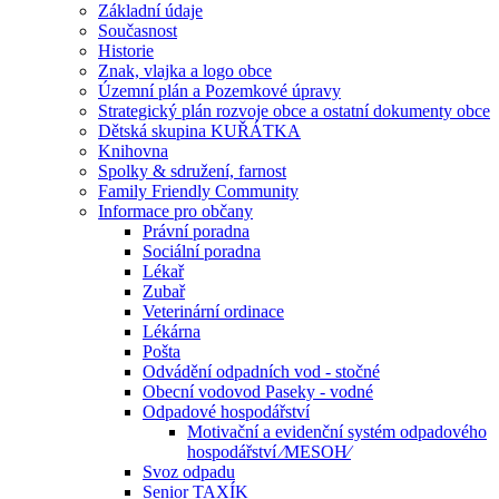
Základní údaje
Současnost
Historie
Znak, vlajka a logo obce
Územní plán a Pozemkové úpravy
Strategický plán rozvoje obce a ostatní dokumenty obce
Dětská skupina KUŘÁTKA
Knihovna
Spolky & sdružení, farnost
Family Friendly Community
Informace pro občany
Právní poradna
Sociální poradna
Lékař
Zubař
Veterinární ordinace
Lékárna
Pošta
Odvádění odpadních vod - stočné
Obecní vodovod Paseky - vodné
Odpadové hospodářství
Motivační a evidenční systém odpadového
hospodářství ⁄MESOH⁄
Svoz odpadu
Senior TAXÍK