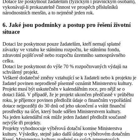
Dotace lze poskytnout žadatelům (fyzickým i právnickým osobám),
vykonávají-li prokazatelně činnost ve prospěch příslušníků
národnostních menšin, a to nejméně jeden rok.
6. Jaké jsou podmínky a postup pro řešení životní
situace
Dotaci lze poskytnout pouze žadatelům, kteří nemají splatné
závazky ve vztahu ke státnímu rozpočtu, ke státnímu fondu,
zdravotní pojišťovně nebo rozpočtu územního samosprávného
celku.
Dotaci lze poskytnout do výše 70 % rozpočtovaných výdajů na
schválený projekt.
Veškeré dodatečné změny vztahující se k žadateli nebo k projektu je
žadatel povinen neprodleně písemně oznámit Ministerstvu kultury.
Projekt musí být uskutečněn v kalendářním roce, pro nějž se o
dotaci žádá. V případě, že je projekt ukončen předčasně v průběhu
roku, je příjemce povinen předložit údaje o finančním vypořádání
dotace nejpozději do 30 dnů od jeho ukončení a vrátit finanční
prostředky na účet, který bude sdělen Ministerstvem kultury.
Na jeden kalendářní rok může jeden žadatel předložit současně
nejvýše tři projekty.
Projekty vyhodnocuje výběrová dotační komise Ministerstva
kultury. Výsledky, stejně jako další údaje o výběrovém dotačním
řízení, Ministerstvo kultury zveřejní na svých internetových