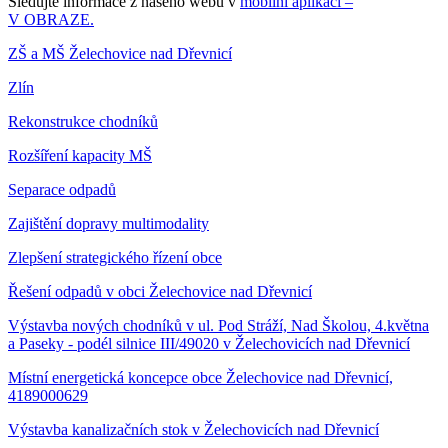
Sledujte informace z našeho webu v
mobilní aplikaci –
V OBRAZE.
ZŠ a MŠ Želechovice nad Dřevnicí
Zlín
Rekonstrukce chodníků
Rozšíření kapacity MŠ
Separace odpadů
Zajištění dopravy multimodality
Zlepšení strategického řízení obce
Řešení odpadů v obci Želechovice nad Dřevnicí
Výstavba nových chodníků v ul. Pod Stráží, Nad Školou, 4.května
a Paseky - podél silnice III/49020 v Želechovicích nad Dřevnicí
Místní energetická koncepce obce Želechovice nad Dřevnicí,
4189000629
Výstavba kanalizačních stok v Želechovicích nad Dřevnicí