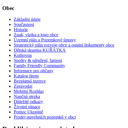
Obec
Základní údaje
Současnost
Historie
Znak, vlajka a logo obce
Územní plán a Pozemkové úpravy
Strategický plán rozvoje obce a ostatní dokumenty obce
Dětská skupina KUŘÁTKA
Knihovna
Spolky & sdružení, farnost
Family Friendly Community
Informace pro občany
Katalog firem
Bezplatná inzerce
Zpravodaj
Mobilní Rozhlas
Naučná stezka
Důležité odkazy
Životní situace
Pomoc Ukrajině
Prodej stavebních pozemků v obci