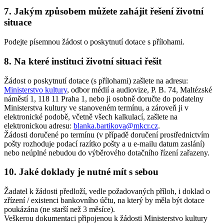
7. Jakým způsobem můžete zahájit řešení životní
situace
Podejte písemnou žádost o poskytnutí dotace s přílohami.
8. Na které instituci životní situaci řešit
Žádost o poskytnutí dotace (s přílohami) zašlete na adresu:
Ministerstvo kultury
, odbor médií a audiovize, P. B. 74, Maltézské
náměstí 1, 118 11 Praha 1, nebo ji osobně doručte do podatelny
Ministerstva kultury ve stanoveném termínu, a zároveň ji v
elektronické podobě, včetně všech kalkulací, zašlete na
elektronickou adresu:
blanka.bartikova@mkcr.cz
.
Žádosti doručené po termínu (v případě doručení prostřednictvím
pošty rozhoduje podací razítko pošty a u e-mailu datum zaslání)
nebo neúplné nebudou do výběrového dotačního řízení zařazeny.
10. Jaké doklady je nutné mít s sebou
Žadatel k žádosti předloží, vedle požadovaných příloh, i doklad o
zřízení / existenci bankovního účtu, na který by měla být dotace
poukázána (ne starší než 3 měsíce).
Veškerou dokumentaci připojenou k žádosti Ministerstvo kultury