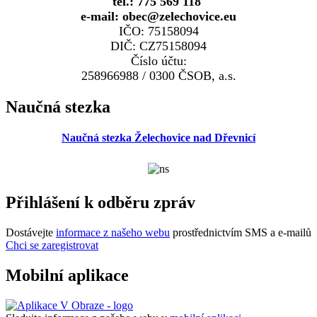
tel.: 775 569 118
e-mail: obec@zelechovice.eu
IČO: 75158094
DIČ: CZ75158094
Číslo účtu:
258966988 / 0300 ČSOB, a.s.
Naučná stezka
Naučná stezka Želechovice nad Dřevnicí
Přihlášení k odběru zpráv
Dostávejte
informace z našeho webu
prostřednictvím SMS a e-mailů
Chci se zaregistrovat
Mobilní aplikace