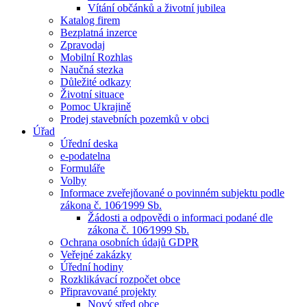
Vítání občánků a životní jubilea
Katalog firem
Bezplatná inzerce
Zpravodaj
Mobilní Rozhlas
Naučná stezka
Důležité odkazy
Životní situace
Pomoc Ukrajině
Prodej stavebních pozemků v obci
Úřad
Úřední deska
e-podatelna
Formuláře
Volby
Informace zveřejňované o povinném subjektu podle
zákona č. 106⁄1999 Sb.
Žádosti a odpovědi o informaci podané dle
zákona č. 106⁄1999 Sb.
Ochrana osobních údajů GDPR
Veřejné zakázky
Úřední hodiny
Rozklikávací rozpočet obce
Připravované projekty
Nový střed obce