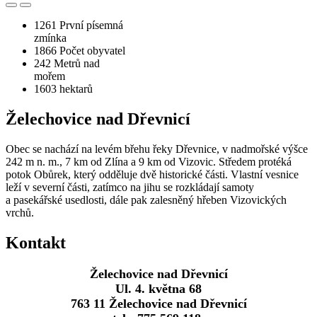
1261
První písemná
zmínka
1866
Počet obyvatel
242
Metrů nad
mořem
1603
hektarů
Želechovice nad Dřevnicí
Obec se nachází na levém břehu řeky Dřevnice, v nadmořské výšce
242 m n. m., 7 km od Zlína a 9 km od Vizovic. Středem protéká
potok Obůrek, který odděluje dvě historické části. Vlastní vesnice
leží v severní části, zatímco na jihu se rozkládají samoty
a pasekářské usedlosti, dále pak zalesněný hřeben Vizovických
vrchů.
Kontakt
Želechovice nad Dřevnicí
Ul. 4. května 68
763 11 Želechovice nad Dřevnicí