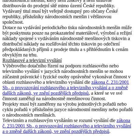
národnostních menšin, který není ziskový a není smluvně
distribuován do prodejní sítě mimo území České republiky.
Vydávaný titul musí být veřejně dostupný pro občany České
republiky, příslušníky národnostních menšin i většinovou
společnost.
Dotace na vydávání periodického tisku národnostních menšin může
být poskytnuta pouze na prokazatelné materiálové, výrobní a režijní
náklady spojené s vydáváním národnostně menšinových tiskovin a
distribuční náklady na rozšiřování těchto tiskovin po odečtení
předpokládaných příjmů z prodeje titulu a s přihlédnutím k cenám
obvyklým na trhu.
Rozhlasové a televizní vysílání
Výběrového dotačního řízení na podporu rozhlasového nebo
televizního vysílání v jazycích národnostních menšin se mohou
zúčastnit právnické i fyzické osoby oprávněné vykonávat činnost v
oblasti rozhlasového a televizního vysílání dle
zákona č. 231/2001
Sb., o provozování rozhlasového a televizního vysílání a o změně
dalších zákonů, ve znění pozdějších předpisů
, a které se ve své
činnosti zaměřují na národnostně menšinovou činnost.
Projekty musí být zaměřeny na výrobu jednotlivých pořadů nebo
cyklu pořadů v příslušném jazyce národnostní menšiny nebo pořadů
o národnostních menšinách.
Televizním a rozhlasovým vysíláním se rozumí vysílání dle
zákona
č. 231/2001 Sb., o provozování rozhlasového a televizního vysílání
a o změně dalších zákonů, ve znění pozdějších předpisů
.