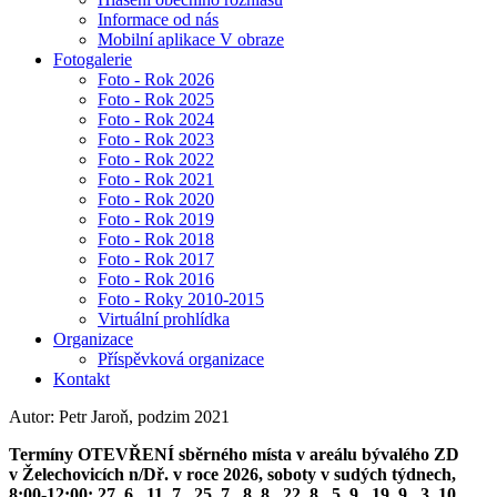
Informace od nás
Mobilní aplikace V obraze
Fotogalerie
Foto - Rok 2026
Foto - Rok 2025
Foto - Rok 2024
Foto - Rok 2023
Foto - Rok 2022
Foto - Rok 2021
Foto - Rok 2020
Foto - Rok 2019
Foto - Rok 2018
Foto - Rok 2017
Foto - Rok 2016
Foto - Roky 2010-2015
Virtuální prohlídka
Organizace
Příspěvková organizace
Kontakt
Autor: Petr Jaroň, podzim 2021
Termíny OTEVŘENÍ sběrného místa v areálu bývalého ZD
v Želechovicích n/Dř. v roce 2026, soboty v sudých týdnech,
8:00-12:00: 27. 6., 11. 7., 25. 7., 8. 8., 22. 8., 5. 9., 19. 9., 3. 10.,