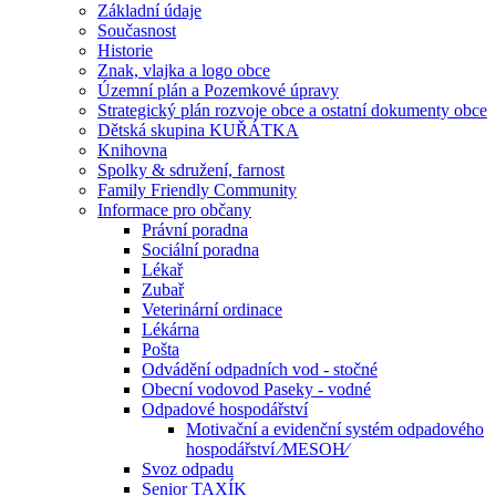
Základní údaje
Současnost
Historie
Znak, vlajka a logo obce
Územní plán a Pozemkové úpravy
Strategický plán rozvoje obce a ostatní dokumenty obce
Dětská skupina KUŘÁTKA
Knihovna
Spolky & sdružení, farnost
Family Friendly Community
Informace pro občany
Právní poradna
Sociální poradna
Lékař
Zubař
Veterinární ordinace
Lékárna
Pošta
Odvádění odpadních vod - stočné
Obecní vodovod Paseky - vodné
Odpadové hospodářství
Motivační a evidenční systém odpadového
hospodářství ⁄MESOH⁄
Svoz odpadu
Senior TAXÍK