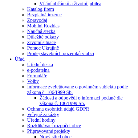
Vítání občánků a životní jubilea
Katalog firem
Bezplatná inzerce
Zpravodaj
Mobilní Rozhlas
Naučná stezka
Důležité odkazy
Životní situace
Pomoc Ukrajině
Prodej stavebních pozemků v obci
Úřad
Úřední deska
e-podatelna
Formuláře
Volby
Informace zveřejňované o povinném subjektu podle
zákona č. 106⁄1999 Sb.
Žádosti a odpovědi o informaci podané dle
zákona č. 106⁄1999 Sb.
Ochrana osobních údajů GDPR
Veřejné zakázky
Úřední hodiny
Rozklikávací rozpočet obce
Připravované projekty
Nový střed obce