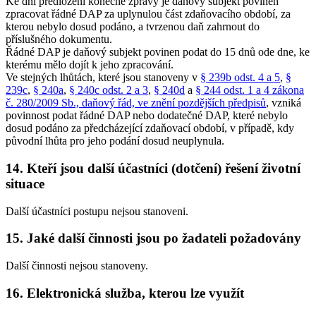
Ke dni předložení konečné zprávy je daňový subjekt povinen
zpracovat řádné DAP za uplynulou část zdaňovacího období, za
kterou nebylo dosud podáno, a tvrzenou daň zahrnout do
příslušného dokumentu.
Řádné DAP je daňový subjekt povinen podat do 15 dnů ode dne, ke
kterému mělo dojít k jeho zpracování.
Ve stejných lhůtách, které jsou stanoveny v
§ 239b odst. 4 a 5
,
§
239c
,
§ 240a
,
§ 240c odst. 2 a 3
,
§ 240d
a
§ 244 odst. 1 a 4 zákona
č. 280/2009 Sb., daňový řád, ve znění pozdějších předpisů
, vzniká
povinnost podat řádné DAP nebo dodatečné DAP, které nebylo
dosud podáno za předcházející zdaňovací období, v případě, kdy
původní lhůta pro jeho podání dosud neuplynula.
14. Kteří jsou další účastníci (dotčení) řešení životní
situace
Další účastníci postupu nejsou stanoveni.
15. Jaké další činnosti jsou po žadateli požadovány
Další činnosti nejsou stanoveny.
16. Elektronická služba, kterou lze využít