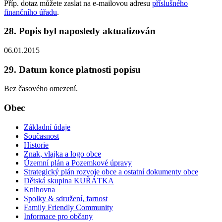
Příp. dotaz můžete zaslat na e-mailovou adresu
příslušného
finančního úřadu
.
28. Popis byl naposledy aktualizován
06.01.2015
29. Datum konce platnosti popisu
Bez časového omezení.
Obec
Základní údaje
Současnost
Historie
Znak, vlajka a logo obce
Územní plán a Pozemkové úpravy
Strategický plán rozvoje obce a ostatní dokumenty obce
Dětská skupina KUŘÁTKA
Knihovna
Spolky & sdružení, farnost
Family Friendly Community
Informace pro občany