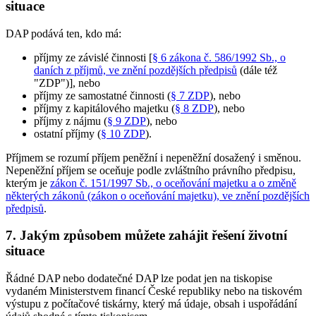
situace
DAP podává ten, kdo má:
příjmy ze závislé činnosti [
§ 6 zákona č. 586/1992 Sb., o
daních z příjmů, ve znění pozdějších předpisů
(dále též
"ZDP")], nebo
příjmy ze samostatné činnosti (
§ 7 ZDP
), nebo
příjmy z kapitálového majetku (
§ 8 ZDP
), nebo
příjmy z nájmu (
§ 9 ZDP
), nebo
ostatní příjmy (
§ 10 ZDP
).
Příjmem se rozumí příjem peněžní i nepeněžní dosažený i směnou.
Nepeněžní příjem se oceňuje podle zvláštního právního předpisu,
kterým je
zákon č. 151/1997 Sb., o oceňování majetku a o změně
některých zákonů (zákon o oceňování majetku), ve znění pozdějších
předpisů
.
7. Jakým způsobem můžete zahájit řešení životní
situace
Řádné DAP nebo dodatečné DAP lze podat jen na tiskopise
vydaném Ministerstvem financí České republiky nebo na tiskovém
výstupu z počítačové tiskárny, který má údaje, obsah i uspořádání