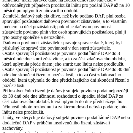
odůvodněných případech prodloužit lhůtu pro podání DAP až na 10
měsíců po uplynutí zdaňovacího období.
Zemřel-li daňový subjekt dříve, než bylo podáno DAP, plní osoba
spravující pozůstalost daňovou povinnost zůstavitele, a to vlastním
jménem na účet pozůstalosti; pokud je daňovou povinnost
zůstavitele povinno plnit více osob spravujících pozůstalost, plní ji
tyto osoby společně a nerozdílně.
Daňovou povinnost zůstavitele spravuje správce daně, který byl
příslušný ke správě této povinnosti v den smrti zůstavitele.
Osoba spravující pozůstalost je povinna podat řádné DAP do 3
měsíců ode dne smrti zůstavitele, a to za část zdaňovacího období,
která uplynula přede dnem jeho smrti; tuto lhůtu nelze prodloužit.
Osoba spravující pozůstalost je povinna podat řádné DAP do 30 dnů
ode dne skončení řízení o pozůstalosti, a to za část zdaňovacího
období, která uplynula do dne předcházejícího dni skončení řízení o
pozůstalosti.
Při insolvenčním řízení je daňový subjekt povinen podat nejpozději
do 30 dnů ode dne účinnosti rozhodnutí o úpadku řádné DAP za
část zdaňovacího období, která uplynula do dne předcházejícího
účinnosti tohoto rozhodnutí a za kterou dosud nebylo podáno; tuto
lhůtu nelze prodloužit.
Lhůty, ve kterých je daňový subjekt povinen podat řádné DAP nebo
dodatečné DAP v průběhu insolvenčního řízení, zůstávají
zachovány.