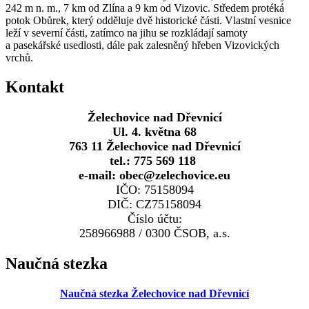
242 m n. m., 7 km od Zlína a 9 km od Vizovic. Středem protéká
potok Obůrek, který odděluje dvě historické části. Vlastní vesnice
leží v severní části, zatímco na jihu se rozkládají samoty
a pasekářské usedlosti, dále pak zalesněný hřeben Vizovických
vrchů.
Kontakt
Želechovice nad Dřevnicí
Ul. 4. května 68
763 11 Želechovice nad Dřevnicí
tel.: 775 569 118
e-mail: obec@zelechovice.eu
IČO: 75158094
DIČ: CZ75158094
Číslo účtu:
258966988 / 0300 ČSOB, a.s.
Naučná stezka
Naučná stezka Želechovice nad Dřevnicí