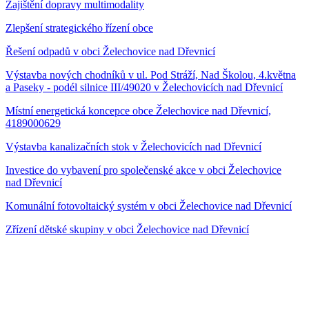
Zajištění dopravy multimodality
Zlepšení strategického řízení obce
Řešení odpadů v obci Želechovice nad Dřevnicí
Výstavba nových chodníků v ul. Pod Stráží, Nad Školou, 4.května
a Paseky - podél silnice III/49020 v Želechovicích nad Dřevnicí
Místní energetická koncepce obce Želechovice nad Dřevnicí,
4189000629
Výstavba kanalizačních stok v Želechovicích nad Dřevnicí
Investice do vybavení pro společenské akce v obci Želechovice
nad Dřevnicí
Komunální fotovoltaický systém v obci Želechovice nad Dřevnicí
Zřízení dětské skupiny v obci Želechovice nad Dřevnicí