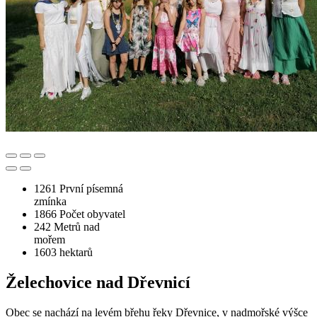
1261
První písemná
zmínka
1866
Počet obyvatel
242
Metrů nad
mořem
1603
hektarů
Želechovice nad Dřevnicí
Obec se nachází na levém břehu řeky Dřevnice, v nadmořské výšce