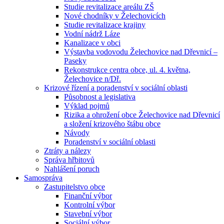
Studie revitalizace areálu ZŠ
Nové chodníky v Želechovicích
Studie revitalizace krajiny
Vodní nádrž Láze
Kanalizace v obci
Výstavba vodovodu Želechovice nad Dřevnicí –
Paseky
Rekonstrukce centra obce, ul. 4. května,
Želechovice n/Dř.
Krizové řízení a poradenství v sociální oblasti
Působnost a legislativa
Výklad pojmů
Rizika a ohrožení obce Želechovice nad Dřevnicí
a složení krizového štábu obce
Návody
Poradenství v sociální oblasti
Ztráty a nálezy
Správa hřbitovů
Nahlášení poruch
Samospráva
Zastupitelstvo obce
Finanční výbor
Kontrolní výbor
Stavební výbor
Sociální výbor