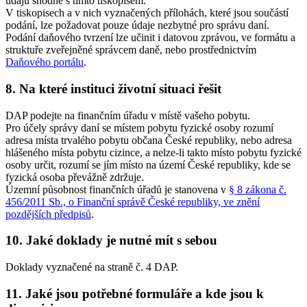
údajů shodné s tímto tiskopisem.
V tiskopisech a v nich vyznačených přílohách, které jsou součástí
podání, lze požadovat pouze údaje nezbytné pro správu daní.
Podání daňového tvrzení lze učinit i datovou zprávou, ve formátu a
struktuře zveřejněné správcem daně, nebo prostřednictvím
Daňového portálu
.
8. Na které instituci životní situaci řešit
DAP podejte na finančním úřadu v místě vašeho pobytu.
Pro účely správy daní se místem pobytu fyzické osoby rozumí
adresa místa trvalého pobytu občana České republiky, nebo adresa
hlášeného místa pobytu cizince, a nelze-li takto místo pobytu fyzické
osoby určit, rozumí se jím místo na území České republiky, kde se
fyzická osoba převážně zdržuje.
Územní působnost finančních úřadů je stanovena v
§ 8 zákona č.
456/2011 Sb., o Finanční správě České republiky, ve znění
pozdějších předpisů
.
10. Jaké doklady je nutné mít s sebou
Doklady vyznačené na straně č. 4 DAP.
11. Jaké jsou potřebné formuláře a kde jsou k