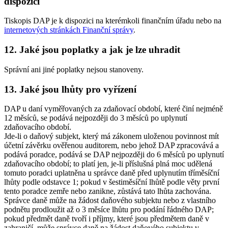
dispozici
Tiskopis DAP je k dispozici na kterémkoli finančním úřadu nebo na
internetových stránkách Finanční správy
.
12. Jaké jsou poplatky a jak je lze uhradit
Správní ani jiné poplatky nejsou stanoveny.
13. Jaké jsou lhůty pro vyřízení
DAP u daní vyměřovaných za zdaňovací období, které činí nejméně
12 měsíců, se podává nejpozději do 3 měsíců po uplynutí
zdaňovacího období.
Jde-li o daňový subjekt, který má zákonem uloženou povinnost mít
účetní závěrku ověřenou auditorem, nebo jehož DAP zpracovává a
podává poradce, podává se DAP nejpozději do 6 měsíců po uplynutí
zdaňovacího období; to platí jen, je-li příslušná plná moc udělená
tomuto poradci uplatněna u správce daně před uplynutím tříměsíční
lhůty podle odstavce 1; pokud v šestiměsíční lhůtě podle věty první
tento poradce zemře nebo zanikne, zůstává tato lhůta zachována.
Správce daně může na žádost daňového subjektu nebo z vlastního
podnětu prodloužit až o 3 měsíce lhůtu pro podání řádného DAP;
pokud předmět daně tvoří i příjmy, které jsou předmětem daně v
zahraničí, může správce daně na žádost daňového subjektu v