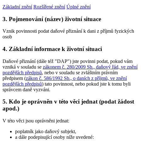
Základní znění
Rozšířené znění
Úplné znění
3. Pojmenování (název) životní situace
Vznik povinnosti podat daňové přiznání k dani z příjmů fyzických
osob
4. Základní informace k životní situaci
Daňové přiznání (dále též "DAP") jste povinni podat, pokud vám
vzniká v souladu se
zákonem č. 280/2009 Sb., daňový řád, ve znění
pozdějších předpisů
, nebo v souladu se zvláštním právním
předpisem (
zákon č. 586/1992 Sb., o daních z příjmů, ve znění
pozdějších předpisů
) tato povinnost, nebo pokud jste k tomu byli
správcem daně vyzváni.
5. Kdo je oprávněn v této věci jednat (podat žádost
apod.)
V této věci jsou oprávněni jednat:
poplatník jako daňový subjekt,
a dále podepisující osoby níže uvedené: