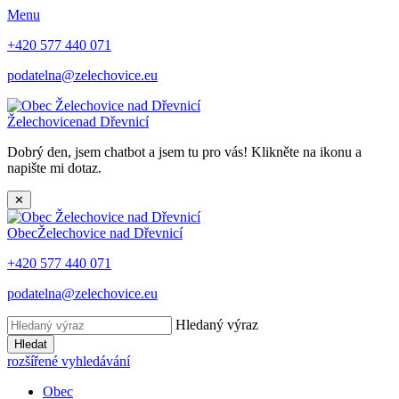
Menu
+420 577 440 071
podatelna@zelechovice.eu
Želechovice
nad Dřevnicí
Dobrý den, jsem chatbot a jsem tu pro vás! Klikněte na ikonu a
napište mi dotaz.
✕
Obec
Želechovice nad Dřevnicí
+420 577 440 071
podatelna@zelechovice.eu
Hledaný výraz
Hledat
rozšířené vyhledávání
Obec