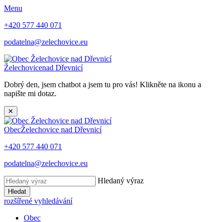
Menu
+420 577 440 071
podatelna@zelechovice.eu
Želechovice
nad Dřevnicí
Dobrý den, jsem chatbot a jsem tu pro vás! Klikněte na ikonu a
napište mi dotaz.
✕
Obec
Želechovice nad Dřevnicí
+420 577 440 071
podatelna@zelechovice.eu
Hledaný výraz
Hledat
rozšířené vyhledávání
Obec