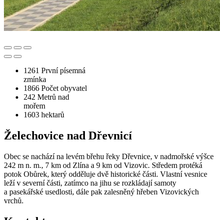
1261
První písemná
zmínka
1866
Počet obyvatel
242
Metrů nad
mořem
1603
hektarů
Želechovice nad Dřevnicí
Obec se nachází na levém břehu řeky Dřevnice, v nadmořské výšce
242 m n. m., 7 km od Zlína a 9 km od Vizovic. Středem protéká
potok Obůrek, který odděluje dvě historické části. Vlastní vesnice
leží v severní části, zatímco na jihu se rozkládají samoty
a pasekářské usedlosti, dále pak zalesněný hřeben Vizovických
vrchů.