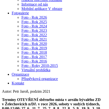
Informace od nás
Mobilní aplikace V obraze
Fotogalerie
Foto - Rok 2026
Foto - Rok 2025
Foto - Rok 2024
Foto - Rok 2023
Foto - Rok 2022
Foto - Rok 2021
Foto - Rok 2020
Foto - Rok 2019
Foto - Rok 2018
Foto - Rok 2017
Foto - Rok 2016
Foto - Roky 2010-2015
Virtuální prohlídka
Organizace
Příspěvková organizace
Kontakt
Autor: Petr Jaroň, podzim 2021
Termíny OTEVŘENÍ sběrného místa v areálu bývalého ZD
v Želechovicích n/Dř. v roce 2026, soboty v sudých týdnech,
8:00-12:00: 27. 6., 11. 7., 25. 7., 8. 8., 22. 8., 5. 9., 19. 9., 3. 10.,