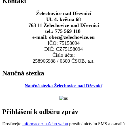
Kontakt
Želechovice nad Dřevnicí
Ul. 4. května 68
763 11 Želechovice nad Dřevnicí
tel.: 775 569 118
e-mail: obec@zelechovice.eu
IČO: 75158094
DIČ: CZ75158094
Číslo účtu:
258966988 / 0300 ČSOB, a.s.
Naučná stezka
Naučná stezka Želechovice nad Dřevnicí
Přihlášení k odběru zpráv
Dostávejte
informace z našeho webu
prostřednictvím SMS a e-mailů