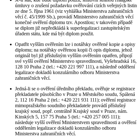
úmluvy o zrušení požadavku ověřování cizích veřejných listin
ze dne 5. října 1961 (viz vyhláška Ministerstva zahraničních
věcí č. 45/1999 Sb.), provádí Ministerstvo zahraničních věcí
konečné ověření diplomu tzv. Apostilou; v takovém případě
se diplom již nepředkládá k superlegalizaci zastupitelským
úřadem státu, kde má být diplom použit.
Opatřit vyšším ověřením lze i notářsky ověřené kopie a opisy
diplomu; na notářsky ověřenou kopii či opis diplomu, jehož
originál byl již příslušným vyšším ověřením opatřen, připojí
své vyšší ověření Ministerstvo spravedlnosti, Vyšehradská 16,
128 10 Praha 2 (tel.: +420 221 997 111), a následně oddělení
legalizace dokladů konzulárního odboru Ministerstva
zahraničních věcí.
Jedná-li se o ověření úředního překladu, ověřuje se registrace
překladatele působícího v Praze u Městského soudu, Spálená
2, 112 16 Praha 2 (tel.: +420 221 931 111); ověření registrace
mimopražského soudního překladatele provádí příslušný
krajský soud, popř. centrálně Krajský soud v Praze, nám.
Kinských 5, 157 75 Praha 5 (tel.: +420 257 005 111);
následuje vyšší ověření Ministerstvem spravedlnosti a ověření
oddělením legalizace dokladů konzulárního odboru
Ministerstva zahraničních věcí.