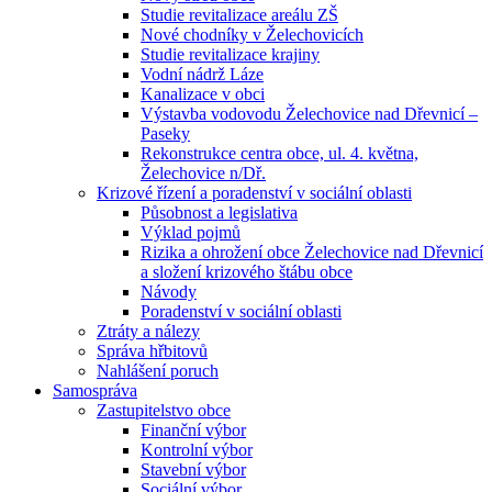
Studie revitalizace areálu ZŠ
Nové chodníky v Želechovicích
Studie revitalizace krajiny
Vodní nádrž Láze
Kanalizace v obci
Výstavba vodovodu Želechovice nad Dřevnicí –
Paseky
Rekonstrukce centra obce, ul. 4. května,
Želechovice n/Dř.
Krizové řízení a poradenství v sociální oblasti
Působnost a legislativa
Výklad pojmů
Rizika a ohrožení obce Želechovice nad Dřevnicí
a složení krizového štábu obce
Návody
Poradenství v sociální oblasti
Ztráty a nálezy
Správa hřbitovů
Nahlášení poruch
Samospráva
Zastupitelstvo obce
Finanční výbor
Kontrolní výbor
Stavební výbor
Sociální výbor