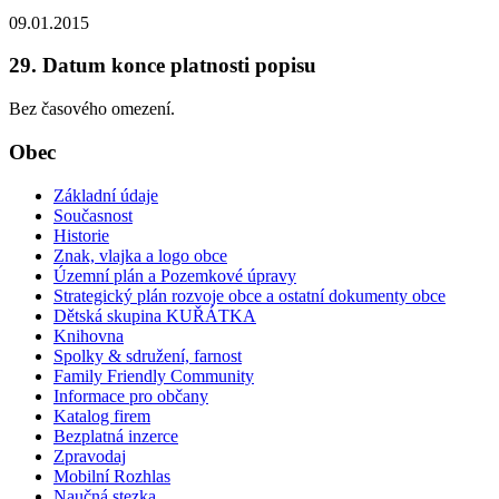
09.01.2015
29. Datum konce platnosti popisu
Bez časového omezení.
Obec
Základní údaje
Současnost
Historie
Znak, vlajka a logo obce
Územní plán a Pozemkové úpravy
Strategický plán rozvoje obce a ostatní dokumenty obce
Dětská skupina KUŘÁTKA
Knihovna
Spolky & sdružení, farnost
Family Friendly Community
Informace pro občany
Katalog firem
Bezplatná inzerce
Zpravodaj
Mobilní Rozhlas
Naučná stezka