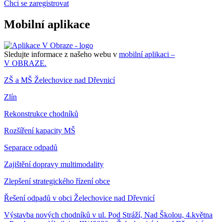
Chci se zaregistrovat
Mobilní aplikace
Sledujte informace z našeho webu v
mobilní aplikaci –
V OBRAZE.
ZŠ a MŠ Želechovice nad Dřevnicí
Zlín
Rekonstrukce chodníků
Rozšíření kapacity MŠ
Separace odpadů
Zajištění dopravy multimodality
Zlepšení strategického řízení obce
Řešení odpadů v obci Želechovice nad Dřevnicí
Výstavba nových chodníků v ul. Pod Stráží, Nad Školou, 4.května