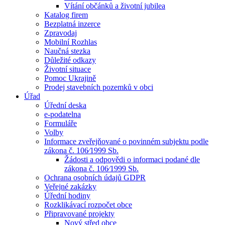
Vítání občánků a životní jubilea
Katalog firem
Bezplatná inzerce
Zpravodaj
Mobilní Rozhlas
Naučná stezka
Důležité odkazy
Životní situace
Pomoc Ukrajině
Prodej stavebních pozemků v obci
Úřad
Úřední deska
e-podatelna
Formuláře
Volby
Informace zveřejňované o povinném subjektu podle
zákona č. 106⁄1999 Sb.
Žádosti a odpovědi o informaci podané dle
zákona č. 106⁄1999 Sb.
Ochrana osobních údajů GDPR
Veřejné zakázky
Úřední hodiny
Rozklikávací rozpočet obce
Připravované projekty
Nový střed obce