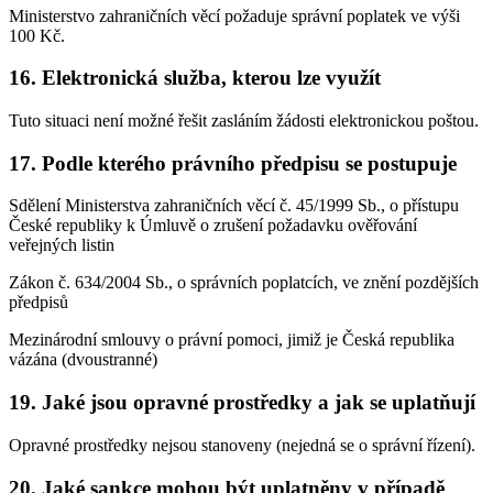
Ministerstvo zahraničních věcí požaduje správní poplatek ve výši
100 Kč.
16. Elektronická služba, kterou lze využít
Tuto situaci není možné řešit zasláním žádosti elektronickou poštou.
17. Podle kterého právního předpisu se postupuje
Sdělení Ministerstva zahraničních věcí č. 45/1999 Sb., o přístupu
České republiky k Úmluvě o zrušení požadavku ověřování
veřejných listin
Zákon č. 634/2004 Sb., o správních poplatcích, ve znění pozdějších
předpisů
Mezinárodní smlouvy o právní pomoci, jimiž je Česká republika
vázána (dvoustranné)
19. Jaké jsou opravné prostředky a jak se uplatňují
Opravné prostředky nejsou stanoveny (nejedná se o správní řízení).
20. Jaké sankce mohou být uplatněny v případě