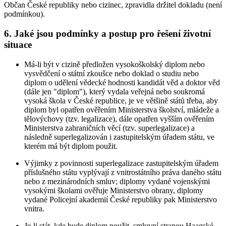
Občan České republiky nebo cizinec, zpravidla držitel dokladu (není
podmínkou).
6. Jaké jsou podmínky a postup pro řešení životní
situace
Má-li být v cizině předložen vysokoškolský diplom nebo
vysvědčení o státní zkoušce nebo doklad o studiu nebo
diplom o udělení vědecké hodnosti kandidát věd a doktor věd
(dále jen "diplom"), který vydala veřejná nebo soukromá
vysoká škola v České republice, je ve většině států třeba, aby
diplom byl opatřen ověřením Ministerstva školství, mládeže a
tělovýchovy (tzv. legalizace), dále opatřen vyšším ověřením
Ministerstva zahraničních věcí (tzv. superlegalizace) a
následně superlegalizován i zastupitelským úřadem státu, ve
kterém má být diplom použit.
Výjimky z povinnosti superlegalizace zastupitelským úřadem
příslušného státu vyplývají z vnitrostátního práva daného státu
nebo z mezinárodních smluv; diplomy vydané vojenskými
vysokými školami ověřuje Ministerstvo obrany, diplomy
vydané Policejní akademií České republiky pak Ministerstvo
vnitra.
Je-li stát, kde bude diplom použit, smluvní stranou Haagské