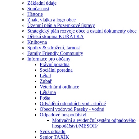
Základní údaje
Současnost
Historie
Znak, vlajka a logo obce
Územní plán a Pozemkové úpravy
Strategický plán rozvoje obce a ostatní dokumenty obce
Dětská skupina KUŘÁTKA
Knihovna
Spolky & sdružení, farnost
Family Friendly Community
Informace pro občany
Právní poradna
Sociální poradna
Lékař
Zubař
Veterinární ordinace
Lékárna
Pošta
Odvádění odpadních vod - stočné
Obecní vodovod Paseky - vodné
Odpadové hospodářství
Motivační a evidenční systém odpadového
hospodářství ⁄MESOH⁄
Svoz odpadu
Senior TAXÍK