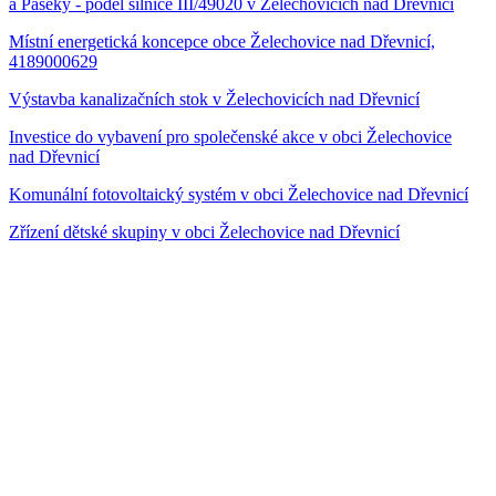
a Paseky - podél silnice III/49020 v Želechovicích nad Dřevnicí
Místní energetická koncepce obce Želechovice nad Dřevnicí,
4189000629
Výstavba kanalizačních stok v Želechovicích nad Dřevnicí
Investice do vybavení pro společenské akce v obci Želechovice
nad Dřevnicí
Komunální fotovoltaický systém v obci Želechovice nad Dřevnicí
Zřízení dětské skupiny v obci Želechovice nad Dřevnicí