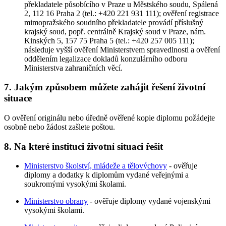
překladatele působícího v Praze u Městského soudu, Spálená
2, 112 16 Praha 2 (tel.: +420 221 931 111); ověření registrace
mimopražského soudního překladatele provádí příslušný
krajský soud, popř. centrálně Krajský soud v Praze, nám.
Kinských 5, 157 75 Praha 5 (tel.: +420 257 005 111);
následuje vyšší ověření Ministerstvem spravedlnosti a ověření
oddělením legalizace dokladů konzulárního odboru
Ministerstva zahraničních věcí.
7. Jakým způsobem můžete zahájit řešení životní
situace
O ověření originálu nebo úředně ověřené kopie diplomu požádejte
osobně nebo žádost zašlete poštou.
8. Na které instituci životní situaci řešit
Ministerstvo školství, mládeže a tělovýchovy
- ověřuje
diplomy a dodatky k diplomům vydané veřejnými a
soukromými vysokými školami.
Ministerstvo obrany
- ověřuje diplomy vydané vojenskými
vysokými školami.