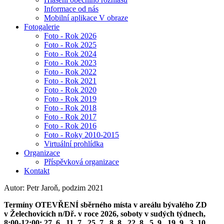
Informace od nás
Mobilní aplikace V obraze
Fotogalerie
Foto - Rok 2026
Foto - Rok 2025
Foto - Rok 2024
Foto - Rok 2023
Foto - Rok 2022
Foto - Rok 2021
Foto - Rok 2020
Foto - Rok 2019
Foto - Rok 2018
Foto - Rok 2017
Foto - Rok 2016
Foto - Roky 2010-2015
Virtuální prohlídka
Organizace
Příspěvková organizace
Kontakt
Autor: Petr Jaroň, podzim 2021
Termíny OTEVŘENÍ sběrného místa v areálu bývalého ZD
v Želechovicích n/Dř. v roce 2026, soboty v sudých týdnech,
8:00-12:00: 27. 6., 11. 7., 25. 7., 8. 8., 22. 8., 5. 9., 19. 9., 3. 10.,