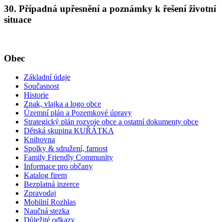
30. Případná upřesnění a poznámky k řešení životní
situace
Obec
Základní údaje
Současnost
Historie
Znak, vlajka a logo obce
Územní plán a Pozemkové úpravy
Strategický plán rozvoje obce a ostatní dokumenty obce
Dětská skupina KUŘÁTKA
Knihovna
Spolky & sdružení, farnost
Family Friendly Community
Informace pro občany
Katalog firem
Bezplatná inzerce
Zpravodaj
Mobilní Rozhlas
Naučná stezka
Důležité odkazy