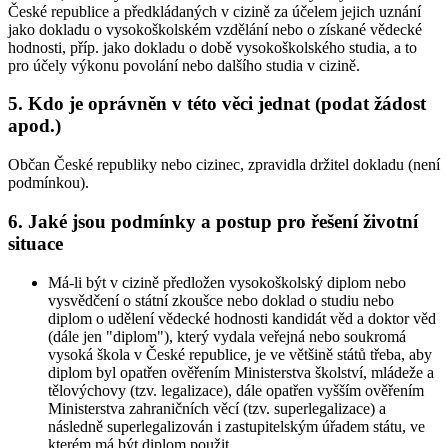
České republice a předkládaných v cizině za účelem jejich uznání
jako dokladu o vysokoškolském vzdělání nebo o získané vědecké
hodnosti, příp. jako dokladu o době vysokoškolského studia, a to
pro účely výkonu povolání nebo dalšího studia v cizině.
5. Kdo je oprávněn v této věci jednat (podat žádost
apod.)
Občan České republiky nebo cizinec, zpravidla držitel dokladu (není
podmínkou).
6. Jaké jsou podmínky a postup pro řešení životní
situace
Má-li být v cizině předložen vysokoškolský diplom nebo
vysvědčení o státní zkoušce nebo doklad o studiu nebo
diplom o udělení vědecké hodnosti kandidát věd a doktor věd
(dále jen "diplom"), který vydala veřejná nebo soukromá
vysoká škola v České republice, je ve většině států třeba, aby
diplom byl opatřen ověřením Ministerstva školství, mládeže a
tělovýchovy (tzv. legalizace), dále opatřen vyšším ověřením
Ministerstva zahraničních věcí (tzv. superlegalizace) a
následně superlegalizován i zastupitelským úřadem státu, ve
kterém má být diplom použit.