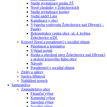
Studie revitalizace areálu ZŠ
Nové chodníky v Želechovicích
Studie revitalizace krajiny
Vodní nádrž Láze
Kanalizace v obci
Výstavba vodovodu Želechovice nad Dřevnicí –
Paseky
Rekonstrukce centra obce, ul. 4. května,
Želechovice n/Dř.
Krizové řízení a poradenství v sociální oblasti
Působnost a legislativa
Výklad pojmů
Rizika a ohrožení obce Želechovice nad Dřevnicí
a složení krizového štábu obce
Návody
Poradenství v sociální oblasti
Ztráty a nálezy
Správa hřbitovů
Nahlášení poruch
Samospráva
Zastupitelstvo obce
Finanční výbor
Kontrolní výbor
Stavební výbor
Sociální výbor