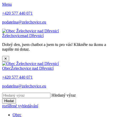
Menu
+420 577 440 071
podatelna@zelechovice.eu
Želechovice
nad Dřevnicí
Dobrý den, jsem chatbot a jsem tu pro vás! Klikněte na ikonu a
napište mi dotaz.
✕
Obec
Želechovice nad Dřevnicí
+420 577 440 071
podatelna@zelechovice.eu
Hledaný výraz
Hledat
rozšířené vyhledávání
Obec