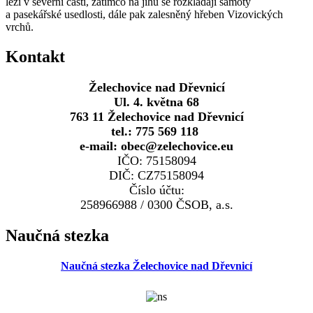
leží v severní části, zatímco na jihu se rozkládají samoty
a pasekářské usedlosti, dále pak zalesněný hřeben Vizovických
vrchů.
Kontakt
Želechovice nad Dřevnicí
Ul. 4. května 68
763 11 Želechovice nad Dřevnicí
tel.: 775 569 118
e-mail: obec@zelechovice.eu
IČO: 75158094
DIČ: CZ75158094
Číslo účtu:
258966988 / 0300 ČSOB, a.s.
Naučná stezka
Naučná stezka Želechovice nad Dřevnicí