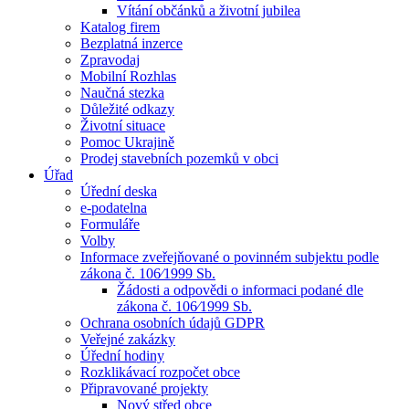
Vítání občánků a životní jubilea
Katalog firem
Bezplatná inzerce
Zpravodaj
Mobilní Rozhlas
Naučná stezka
Důležité odkazy
Životní situace
Pomoc Ukrajině
Prodej stavebních pozemků v obci
Úřad
Úřední deska
e-podatelna
Formuláře
Volby
Informace zveřejňované o povinném subjektu podle
zákona č. 106⁄1999 Sb.
Žádosti a odpovědi o informaci podané dle
zákona č. 106⁄1999 Sb.
Ochrana osobních údajů GDPR
Veřejné zakázky
Úřední hodiny
Rozklikávací rozpočet obce
Připravované projekty
Nový střed obce