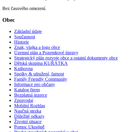
Bez časového omezení.
Obec
Základní údaje
Současnost
Historie
Znak, vlajka a logo obce
Územní plán a Pozemkové úpravy
Strategický plán rozvoje obce a ostatní dokumenty obce
Dětská skupina KUŘÁTKA
Knihovna
Spolky & sdružení, farnost
Family Friendly Community
Informace pro občany
Katalog firem
Bezplatná inzerce
Zpravodaj
Mobilní Rozhlas
Naučná stezka
Důležité odkazy
Životní situace
Pomoc Ukrajině