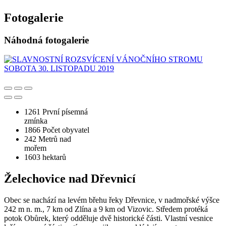
Fotogalerie
Náhodná fotogalerie
1261
První písemná
zmínka
1866
Počet obyvatel
242
Metrů nad
mořem
1603
hektarů
Želechovice nad Dřevnicí
Obec se nachází na levém břehu řeky Dřevnice, v nadmořské výšce
242 m n. m., 7 km od Zlína a 9 km od Vizovic. Středem protéká
potok Obůrek, který odděluje dvě historické části. Vlastní vesnice