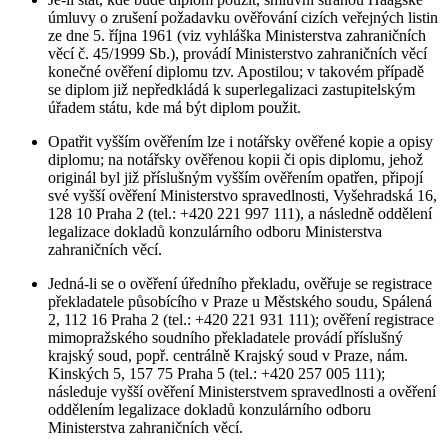
úmluvy o zrušení požadavku ověřování cizích veřejných listin
ze dne 5. října 1961 (viz vyhláška Ministerstva zahraničních
věcí č. 45/1999 Sb.), provádí Ministerstvo zahraničních věcí
konečné ověření diplomu tzv. Apostilou; v takovém případě
se diplom již nepředkládá k superlegalizaci zastupitelským
úřadem státu, kde má být diplom použit.
Opatřit vyšším ověřením lze i notářsky ověřené kopie a opisy
diplomu; na notářsky ověřenou kopii či opis diplomu, jehož
originál byl již příslušným vyšším ověřením opatřen, připojí
své vyšší ověření Ministerstvo spravedlnosti, Vyšehradská 16,
128 10 Praha 2 (tel.: +420 221 997 111), a následně oddělení
legalizace dokladů konzulárního odboru Ministerstva
zahraničních věcí.
Jedná-li se o ověření úředního překladu, ověřuje se registrace
překladatele působícího v Praze u Městského soudu, Spálená
2, 112 16 Praha 2 (tel.: +420 221 931 111); ověření registrace
mimopražského soudního překladatele provádí příslušný
krajský soud, popř. centrálně Krajský soud v Praze, nám.
Kinských 5, 157 75 Praha 5 (tel.: +420 257 005 111);
následuje vyšší ověření Ministerstvem spravedlnosti a ověření
oddělením legalizace dokladů konzulárního odboru
Ministerstva zahraničních věcí.