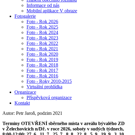
Informace od nás
Mobilní aplikace V obraze
Fotogalerie
Foto - Rok 2026
Foto - Rok 2025
Foto - Rok 2024
Foto - Rok 2023
Foto - Rok 2022
Foto - Rok 2021
Foto - Rok 2020
Foto - Rok 2019
Foto - Rok 2018
Foto - Rok 2017
Foto - Rok 2016
Foto - Roky 2010-2015
Virtuální prohlídka
Organizace
Příspěvková organizace
Kontakt
Autor: Petr Jaroň, podzim 2021
Termíny OTEVŘENÍ sběrného místa v areálu bývalého ZD
v Želechovicích n/Dř. v roce 2026, soboty v sudých týdnech,
8:00-12:00: 27. 6., 11. 7., 25. 7., 8. 8., 22. 8., 5. 9., 19. 9., 3. 10.,