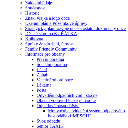
Základní údaje
Současnost
Historie
Znak, vlajka a logo obce
Územní plán a Pozemkové úpravy
Strategický plán rozvoje obce a ostatní dokumenty obce
Dětská skupina KUŘÁTKA
Knihovna
Spolky & sdružení, farnost
Family Friendly Community
Informace pro občany
Právní poradna
Sociální poradna
Lékař
Zubař
Veterinární ordinace
Lékárna
Pošta
Odvádění odpadních vod - stočné
Obecní vodovod Paseky - vodné
Odpadové hospodářství
Motivační a evidenční systém odpadového
hospodářství ⁄MESOH⁄
Svoz odpadu
Senior TAXÍK